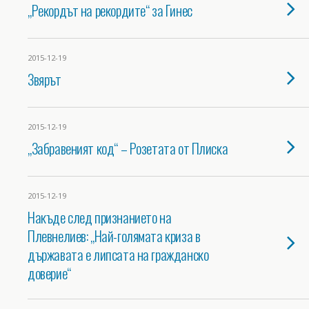
„Рекордът на рекордите“ за Гинес
2015-12-19
Звярът
2015-12-19
„Забравеният код“ – Розетата от Плиска
2015-12-19
Накъде след признанието на
Плевнелиев: „Най-голямата криза в
държавата е липсата на гражданско
доверие“