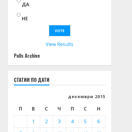
ДА
НЕ
View Results
Polls Archive
СТАТИИ ПО ДАТИ
декември 2015
П
В
С
Ч
П
С
Н
1
2
3
4
5
6