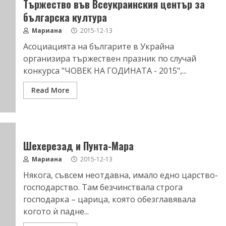
Тържество във Всеукраинския център за
българска култура
Мариана
2015-12-13
Асоциацията на българите в Украйна
организира тържествен празник по случай
конкурса "ЧОВЕК НА ГОДИНАТА - 2015",...
Read More
Шехерезад и Пунта-Мара
Мариана
2015-12-13
Някога, съвсем неотдавна, имало едно царство-
господарство. Там безчинствала строга
господарка – царица, която обезглавявала
когото ѝ падне...