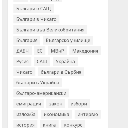
Българи в САЩ
Българи в Чикаго
Българи във Великобритания
България
Българско училище
ДАБЧ
ЕС
МВнР
Македония
Русия
САЩ
Украйна
Чикаго
българи в Сърбия
българи в Украйна
българо-американски
емиграция
закон
избори
изложба
икономика
интервю
история
книга
конкурс