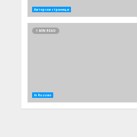
Авторски страници
1 MIN READ
In Russian