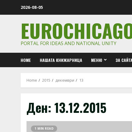
Skip
2026-08-05
to
content
EUROCHICAG
PORTAL FOR IDEAS AND NATIONAL UNITY
HOME
НАШАТА КНИЖАРНИЦА
МЕНЮ
ЗА САЙТ
Home
2015
декември
13
Ден:
13.12.2015
1 MIN READ