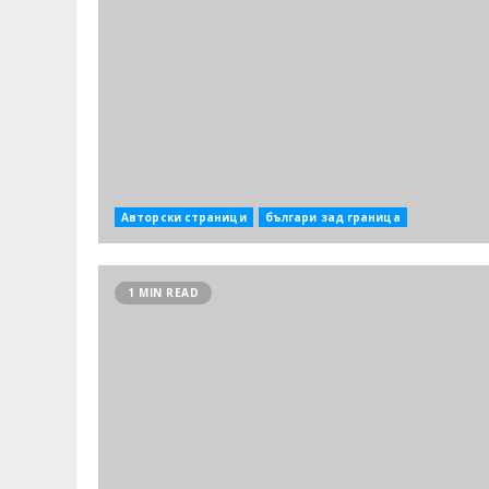
Авторски страници
българи зад граница
1 MIN READ