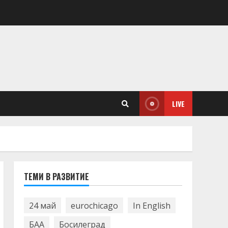
LIVE
ТЕМИ В РАЗВИТИЕ
24 май
eurochicago
In English
БАА
Босилеград