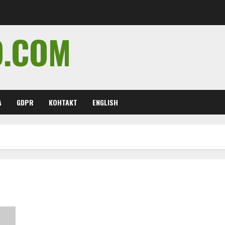
O.COM
А
GDPR
КОНТАКТ
ENGLISH