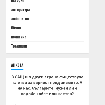
история
литература
любопитно
Обяви
политика
Традиции
АНКЕТА
В САЩ и в други страни съществува
клетва за вярност пред знамето. А
на нас, българите, нужен ли е
подобен обет или клетва?