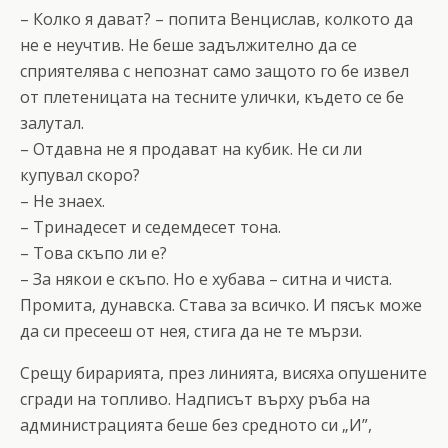
– Колко я дават? – попита Венцислав, колкото да
не е неучтив. Не беше задължително да се
сприятелява с непознат само защото го бе извел
от плетеницата на тесните улички, където се бе
залутал.
– Отдавна не я продават на кубик. Не си ли
купувал скоро?
– Не знаех.
– Тринадесет и седемдесет тона.
– Това скъпо ли е?
– За някои е скъпо. Но е хубава – ситна и чиста.
Промита, дунавска. Става за всичко. И пясък може
да си пресееш от нея, стига да не те мързи.
Срещу бирарията, през линията, висяха опушените
сгради на топливо. Надписът върху ръба на
администрацията беше без средното си „И”,