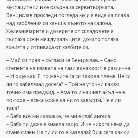
мустаците си и се озърна за сервитьорката.
Венцислав проследи погледа му и я видя да плава
над заобления си ханш в дъното на салона.
Железничарите и докерите от складовете я
гълтаха с очи между залъците, докато топяха
яхнията и отпиваха от халбите си.
– Май си прав – съгласи се Венцислав. – Само
степента на изявата на тази еднаквост е различна.
– И още как. Е, то жените са си такова племе. Не си
ли го забелязал досега? – Той не уточни какво
точно има предвид. – Ама то и нашият акъл не е
по-горе – всяка може да ни го завърти. Не е ли
така?
– Баба все ми казваше, че ми е слаб ангела.
– Баба ти даже е знаела защо. И че никога няма да
стане силен. Не ти ли го е казвала? Виж сега как си