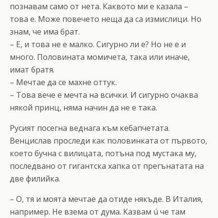
познавам само от нета. Каквото ми е казала –
това е. Може повечето неща да са измислици. Но
знам, че има брат.
– Е, и това не е малко. Сигурно ли е? Но не е и
много. Половината момичета, така или иначе,
имат братя.
– Мечтае да се махне оттук.
– Това вече е мечта на всички. И сигурно очаква
някой принц, няма начин да не е така.
Русият посегна веднага към кебапчетата.
Венцислав проследи как половинката от първото,
което бучна с вилицата, потъна под мустака му,
последвано от гигантска хапка от прегънатата на
две филийка.
– О, тя и моята мечтае да отиде някъде. В Италия,
например. Не взема от дума. Казвам ú че там