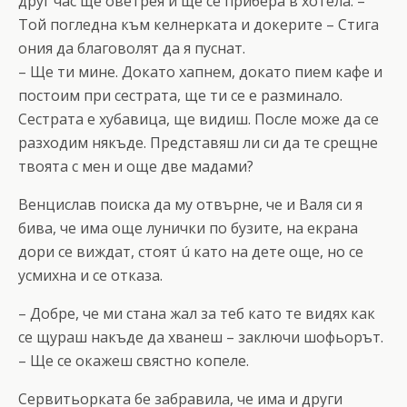
друг час ще оветрея и ще се прибера в хотела. –
Той погледна към келнерката и докерите – Стига
ония да благоволят да я пуснат.
– Ще ти мине. Докато хапнем, докато пием кафе и
постоим при сестрата, ще ти се е разминало.
Сестрата е хубавица, ще видиш. После може да се
разходим някъде. Представяш ли си да те срещне
твоята с мен и още две мадами?
Венцислав поиска да му отвърне, че и Валя си я
бива, че има още лунички по бузите, на екрана
дори се виждат, стоят ú като на дете още, но се
усмихна и се отказа.
– Добре, че ми стана жал за теб като те видях как
се щураш накъде да хванеш – заключи шофьорът.
– Ще се окажеш свястно копеле.
Сервитьорката бе забравила, че има и други