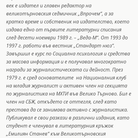
век е издател и главен редактор на
великотърновския седмичник „Впрочем“, а за
кратко време и собственик на издателство, което
издава едно от първите литературни списания
след десети ноември 1989 г. – „Веда-М“. От 1993 до
1997 г. работи във вестник „Стандарт нюз“.
Завършил е курс по Социална психология и средства
за масова информация и е получавал многократно
награди за журналистическата си дейност. През
1979 г. е сред основателите на Националния клуб
на младия журналист и активен член на секцията
по журналистика на МХТИ във Велико Търново. Бил е
член на СБЖ, откъдето се оттегля, след като
престава да се занимава активно с журналистика.
Публикувал е свои разкази в различни издания, като
студент е членувал в литературния кръжок
„Емилиян Станев“ към Великотърновския