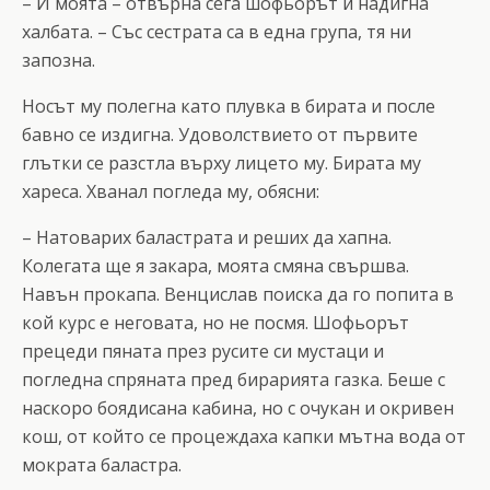
– И моята – отвърна сега шофьорът и надигна
халбата. – Със сестрата са в една група, тя ни
запозна.
Носът му полегна като плувка в бирата и после
бавно се издигна. Удоволствието от първите
глътки се разстла върху лицето му. Бирата му
хареса. Хванал погледа му, обясни:
– Натоварих баластрата и реших да хапна.
Колегата ще я закара, моята смяна свършва.
Навън прокапа. Венцислав поиска да го попита в
кой курс е неговата, но не посмя. Шофьорът
прецеди пяната през русите си мустаци и
погледна спряната пред бирарията газка. Беше с
наскоро боядисана кабина, но с очукан и окривен
кош, от който се процеждаха капки мътна вода от
мократа баластра.