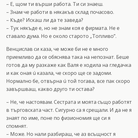
– Е, щом ти върши работа. Ти си знаеш.
– Знам че работи в някакъв склад почасово.
– Къде? Искаш ли да те заведа?
– Тук някъде е, но не знам коя е фирмата. Не е
ставало дума. Но е около старото „Топливо”.
Венцислав си каза, че може би не е много
приемливо да се обяснява така на непознат. Беше
готов да му разкаже как Валя е ходила на гледачка
и как оная ú казала, че скоро ще се задоми.
Нормално бе, отвърна ú той тогава, все пак скоро
завършваш, какво друго ти остава?
– Не, че настоявам. Сестрата и моята също работят
в търговската част. Сигурно са я срещали. И да не я
знаят по име, поне по физиономия ще си я
спомнят.
– Може. Но нали разбираш, че аз всъщност я