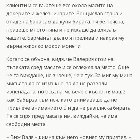
клиенти и се въртеше все около масите на
докерите и железничарите. Венцислав стана и
отиде на бара сам да купи бирата. Тя бе прясна,
правеше много пяна и не искаше да влиза в
чашите. Барманът дълго я прелива и накрая му
върна няколко мокри монети.
Когато се обърна, видя, че Валерия стои на
пътеката сред масите и се оглежда за място. Още
не го виждаше, не знаеше, че е тук. За миг му мина
мисълта да се измъкне, за да не развали
изненадата, но осъзна, че вече е късно, нямаше
как. Забърза към нея, като внимаваше да не
привлече вниманието ú и да не разплиска бирата.
Тя се спря пред масата им, виждайки, че има
свободни места.
– Виж Валя – кимна към него новият му приятел. –