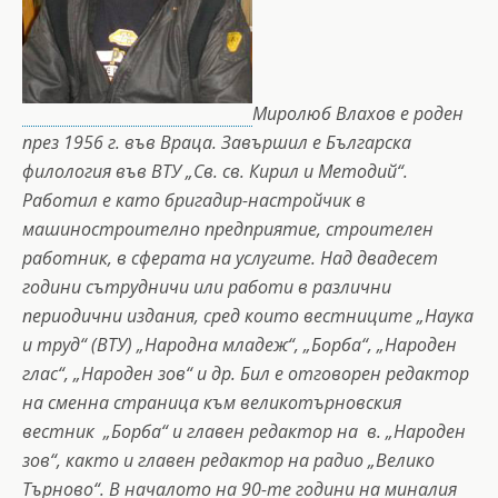
Миролюб Влахов е роден
през 1956 г. във Враца. Завършил е Българска
филология във ВТУ „Св. св. Кирил и Методий“.
Работил е като бригадир-настройчик в
машиностроително предприятие, строителен
работник, в сферата на услугите. Над двадесет
години сътрудничи или работи в различни
периодични издания, сред които вестниците „Наука
и труд“ (ВТУ) „Народна младеж“, „Борба“, „Народен
глас“, „Народен зов“ и др. Бил е отговорен редактор
на сменна страница към великотърновския
вестник „Борба“ и главен редактор на в. „Народен
зов“, както и главен редактор на радио „Велико
Търново“. В началото на 90-те години на миналия