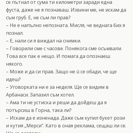
се пътнал от сума ти километри заради една
фуста, даже не я познаваш. Извини ме, не искам да
съм груб. Е, не съм ли прав?
– Не е напълно непозната. Мисля, че веднага бих я
познал.
– Е, нали си я виждал на снимки.
– Говорили сме с часове. Понякога сме осъмвали.
Това все пак е нещо. И помага да опознаеш
някого.
– Може и да си прав. Защо не ú се обади, че ще
идеш?
– Уговорката ни е за неделя. Ще се видим в
Арбанаси. Запазил съм хотел.
– Ама ти не устиска и реши да дойдеш да я
потърсиш в Горна, така ли?
– Искам да е изненада. Даже съм купил букет рози
и кутия „Мерси”. Като в оная реклама, сещаш ли се.