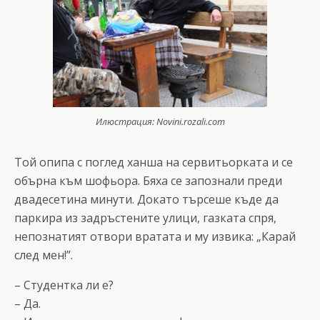
Илюстрация: Novini.rozali.com
Той опипа с поглед ханша на сервитьорката и се
обърна към шофьора. Бяха се запознали преди
двадесетина минути. Докато търсеше къде да
паркира из задръстените улици, газката спря,
непознатият отвори вратата и му извика: „Карай
след мен!”.
– Студентка ли е?
– Да.