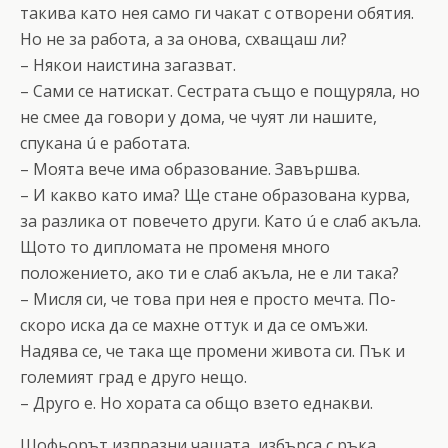
такива като нея само ги чакат с отворени обятия.
Но не за работа, а за онова, схващаш ли?
– Някои наистина загазват.
– Сами се натискат. Сестрата също е пощуряла, но
не смее да говори у дома, че чуят ли нашите,
спукана ú е работата.
– Моята вече има образование. Завършва.
– И какво като има? Ще стане образована курва,
за разлика от повечето други. Като ú е слаб акъла.
Щото то дипломата не променя много
положението, ако ти е слаб акъла, не е ли така?
– Мисля си, че това при нея е просто мечта. По-
скоро иска да се махне оттук и да се омъжи.
Надява се, че така ще промени живота си. Пък и
големият град е друго нещо.
– Друго е. Но хората са общо взето еднакви.
Шофьорът изпразни чашата, избърса с ръка