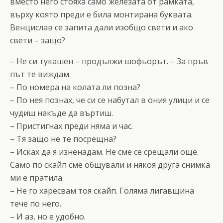
вместо него стояха само железата от рамката,
върху която преди е била монтирана буквата.
Венцислав се запита дали изобщо свети и ако
свети – защо?
– Не си тукашен – продължи шофьорът. – За пръв
път те виждам.
– По номера на колата ли позна?
– По нея познах, че си се набутал в ония улици и се
чудиш накъде да въртиш.
– Пристигнах преди няма и час.
– Тя защо не те посрещна?
– Исках да я изненадам. Не сме се срещали още.
Само по скайп сме общували и някоя друга снимка
ми е пратила.
– Не го харесвам тоя скайп. Голяма лигавщина
тече по него.
– И аз, но е удобно.