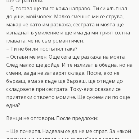
Ще се разтопи.
– Е, тогава ще ти го кажа направо. Ти си хлътнал
до уши, мой човек. Малко смешно ми се струва,
макар че като им разкажа, сестрата и моята ще
изпаднат в умиление и ще има да ми трият сол на
главата, че не съм романтичен.
– Ти не би ли постъпил така?
– Остави ме мен. Още сега ще разкажа на моята.
След малко ще дойде. И те излизат в обедна, но на
смени, за да не затварят склада. После, ако не
бързаш, ама за къде ще бързаш, ще отидем до
складовете при сестрата. Току-виж оказали се
приятелки с твоето момиче. Ще сукнем ли по още
една?
Венци не отговори. После предложи:
– Ще почерпя. Надявам се да не ме спрат. За някой