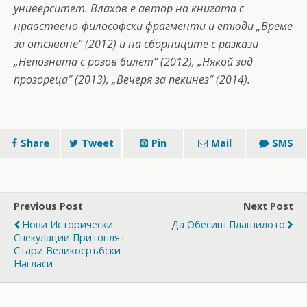
университет. Влахов е автор на книгата с
нравствено-философски фрагменти и етюди „Време
за отсяване“ (2012) и на сборниците с разкази
„Непозната с розов билет“ (2012), „Някой зад
прозореца“ (2013), „Вечеря за пекинез“ (2014).
Share
Tweet
Pin
Mail
SMS
Previous Post
Next Post
Нови Исторически
Да Обесиш Плашилото
Спекулации Притоплят
Стари Великосръбски
Нагласи