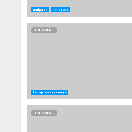
Избрано
политика
1 MIN READ
Авторски страници
1 MIN READ