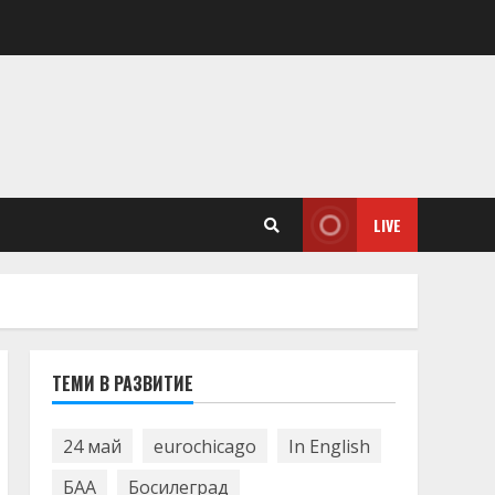
LIVE
ТЕМИ В РАЗВИТИЕ
24 май
eurochicago
In English
БАА
Босилеград