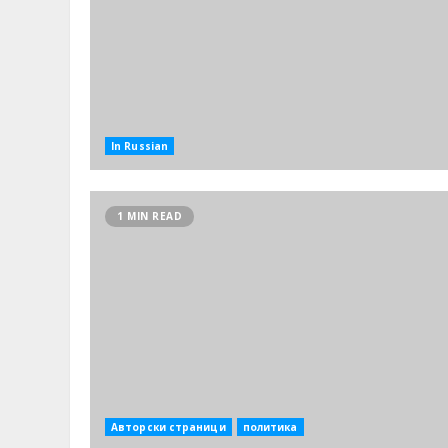
In Russian
1 MIN READ
Авторски страници
политика