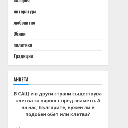
история
литература
любопитно
Обяви
политика
Традиции
АНКЕТА
В САЩ и в други страни съществува
клетва за вярност пред знамето. А
на нас, българите, нужен ли е
подобен обет или клетва?