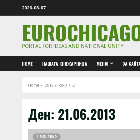
Skip
2026-08-07
to
content
EUROCHICAG
PORTAL FOR IDEAS AND NATIONAL UNITY
HOME
НАШАТА КНИЖАРНИЦА
МЕНЮ
ЗА САЙТ
Home
2013
юни
21
Ден:
21.06.2013
1 MIN READ