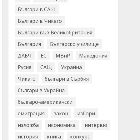
Българи в САЩ
Българи в Чикаго
Българи във Великобритания
България
Българско училище
ДАБЧ
ЕС
МВнР
Македония
Русия
САЩ
Украйна
Чикаго
българи в Сърбия
българи в Украйна
българо-американски
емиграция
закон
избори
изложба
икономика
интервю
история
книга
конкурс