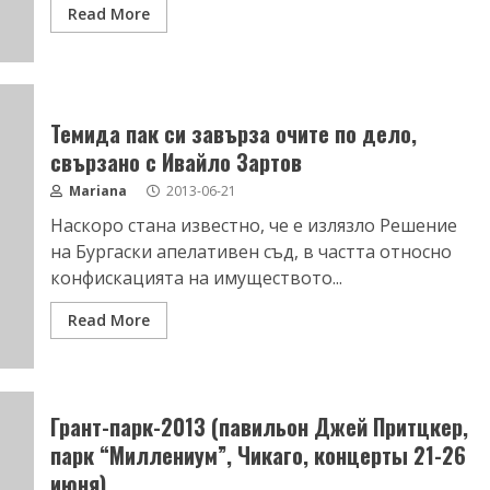
Read More
Темида пак си завърза очите по дело,
свързано с Ивайло Зартов
Mariana
2013-06-21
Наскоро стана известно, че е излязло Решение
на Бургаски апелативен съд, в частта относно
конфискацията на имуществото...
Read More
Грант-парк-2013 (павильон Джей Притцкер,
парк “Миллениум”, Чикаго, концерты 21-26
июня)