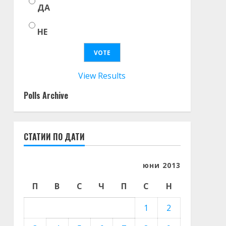
ДА
НЕ
View Results
Polls Archive
СТАТИИ ПО ДАТИ
юни 2013
П
В
С
Ч
П
С
Н
1
2