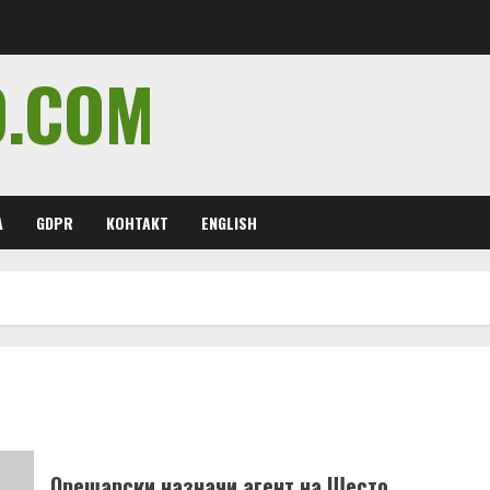
O.COM
А
GDPR
КОНТАКТ
ENGLISH
Орешарски назначи агент на Шесто