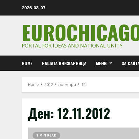
Skip
2026-08-07
to
content
EUROCHICAG
PORTAL FOR IDEAS AND NATIONAL UNITY
HOME
НАШАТА КНИЖАРНИЦА
МЕНЮ
ЗА САЙТ
Home
2012
ноември
12
Ден:
12.11.2012
1 MIN READ