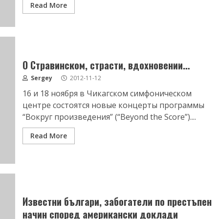
Read More
О Стравинском, страсти, вдохновении…
Sergey
2012-11-12
16 и 18 ноября в Чикагском симфоническом
центре состоятся новые концерты программы
“Вокруг произведения” (“Beyond the Score”)....
Read More
Известни българи, забогатели по престъпен
начин според американски доклади