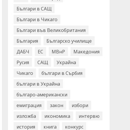
Българи в САЩ
Българи в Чикаго
Българи във Великобритания
България
Българско училище
ДАБЧ
ЕС
МВнР
Македония
Русия
САЩ
Украйна
Чикаго
българи в Сърбия
българи в Украйна
българо-американски
емиграция
закон
избори
изложба
икономика
интервю
история
книга
конкурс