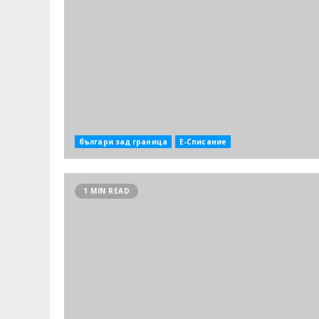
българи зад граница
Е-Списание
1 MIN READ