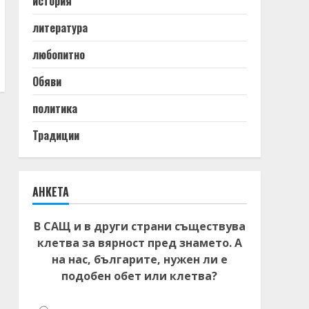
история
литература
любопитно
Обяви
политика
Традиции
АНКЕТА
В САЩ и в други страни съществува
клетва за вярност пред знамето. А
на нас, българите, нужен ли е
подобен обет или клетва?