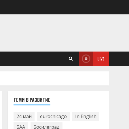
LIVE
ТЕМИ В РАЗВИТИЕ
24 май
eurochicago
In English
БАА
Босилеград