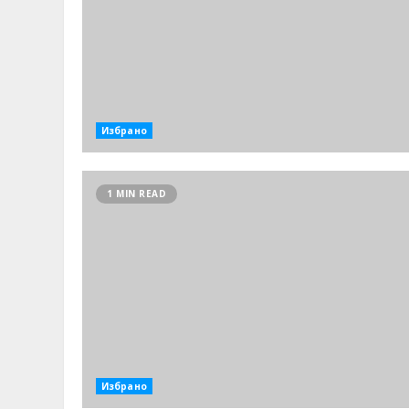
Избрано
1 MIN READ
Избрано