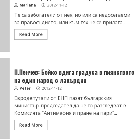
Mariana
2012-11-12
Те са забогатели от нея, но или са недосегаеми
за правосъдието, или към тях не се прилага...
Read More
П.Пенчев: Бойко вдига градуса в пиянството
на един народ с лакърдии
Peter
2012-11-12
Евродепутати от ЕНП пазят българския
министър-председател да не го разследват в
Комисията “Антимафия и пране на пари”...
Read More