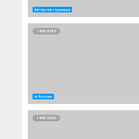
Авторски страници
1 MIN READ
In Russian
1 MIN READ