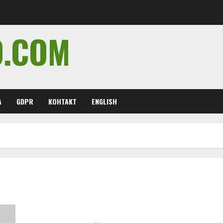
O.COM
А
GDPR
КОНТАКТ
ENGLISH