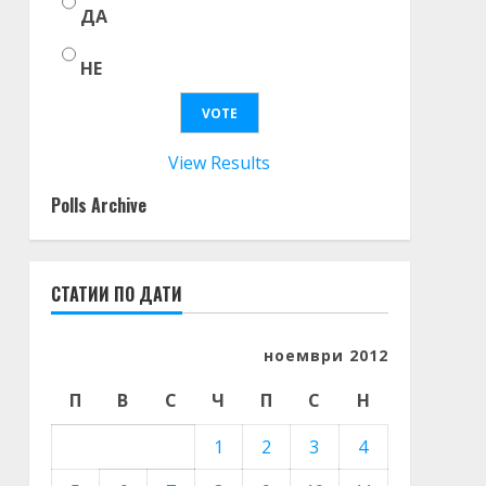
ДА
НЕ
View Results
Polls Archive
СТАТИИ ПО ДАТИ
ноември 2012
П
В
С
Ч
П
С
Н
1
2
3
4