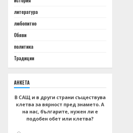
история
литература
любопитно
Обяви
политика
Традиции
АНКЕТА
В САЩ и в други страни съществува
клетва за вярност пред знамето. А
на нас, българите, нужен ли е
подобен обет или клетва?