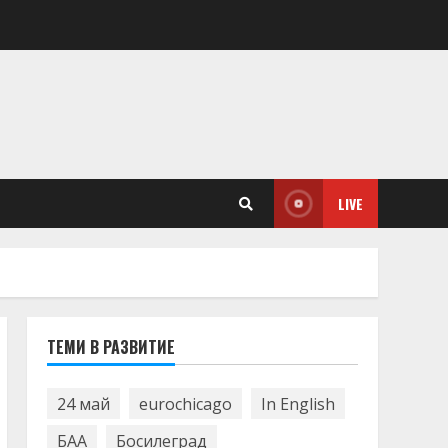
LIVE
ТЕМИ В РАЗВИТИЕ
24 май
eurochicago
In English
БАА
Босилеград