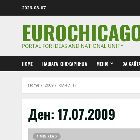
Skip
2026-08-07
to
content
EUROCHICAG
PORTAL FOR IDEAS AND NATIONAL UNITY
HOME
НАШАТА КНИЖАРНИЦА
МЕНЮ
ЗА САЙТ
Home
2009
юли
17
Ден:
17.07.2009
1 MIN READ