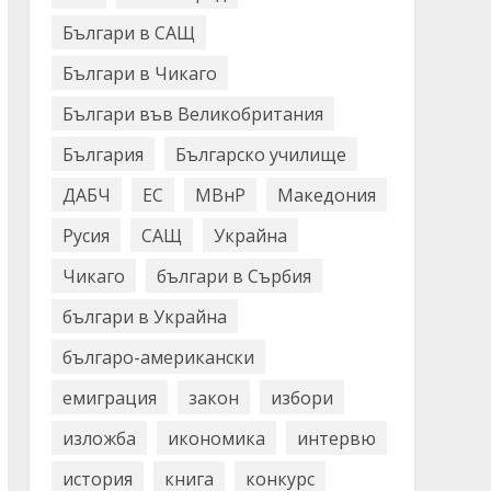
Българи в САЩ
Българи в Чикаго
Българи във Великобритания
България
Българско училище
ДАБЧ
ЕС
МВнР
Македония
Русия
САЩ
Украйна
Чикаго
българи в Сърбия
българи в Украйна
българо-американски
емиграция
закон
избори
изложба
икономика
интервю
история
книга
конкурс