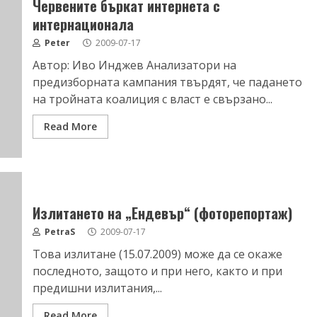
Червените бъркат интернета с
интернационала
Peter
2009-07-17
Автор: Иво Инджев Анализатори на
предизборната кампания твърдят, че падането
на тройната коалиция с власт е свързано...
Read More
Излитането на „Ендевър“ (фоторепортаж)
PetraS
2009-07-17
Това излитане (15.07.2009) може да се окаже
последното, защото и при него, както и при
предишни излитания,...
Read More