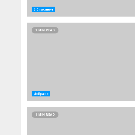
Е-Списание
1 MIN READ
Избрано
1 MIN READ