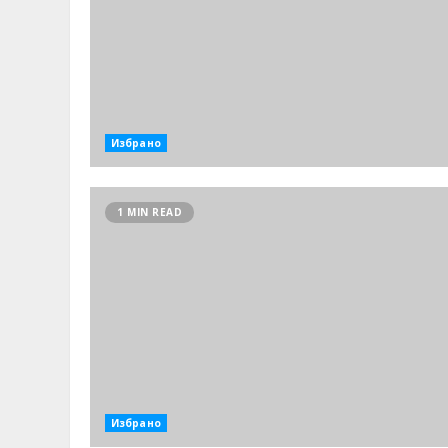
Избрано
1 MIN READ
Избрано