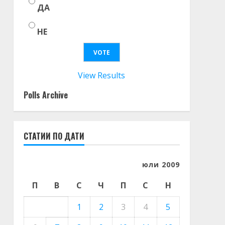
ДА
НЕ
View Results
Polls Archive
СТАТИИ ПО ДАТИ
юли 2009
П
В
С
Ч
П
С
Н
1
2
3
4
5