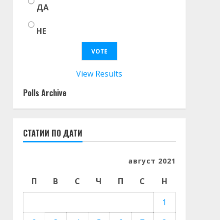
ДА
НЕ
View Results
Polls Archive
СТАТИИ ПО ДАТИ
август 2021
П
В
С
Ч
П
С
Н
1