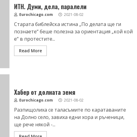
ИТН. Думи, дела, паралели
Eurochicago.com
2021-08-02
Старата библейска истина „По делата ще ги
познаете“ беше полезна за ориентация „кой кой
е“ в протестите...
Read More
Хабер от долната земя
Eurochicago.com
2021-08-02
Разпищолиха се таласъмите по каратаваните
на Долно село, завиха едни хора и ръченици,
ще рече някой -...
Read More