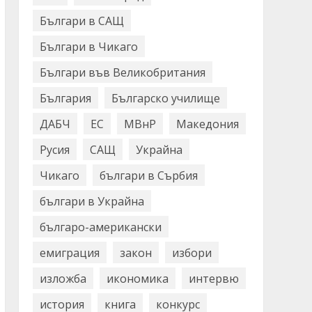
Българи в САЩ
Българи в Чикаго
Българи във Великобритания
България
Българско училище
ДАБЧ
ЕС
МВнР
Македония
Русия
САЩ
Украйна
Чикаго
българи в Сърбия
българи в Украйна
българо-американски
емиграция
закон
избори
изложба
икономика
интервю
история
книга
конкурс