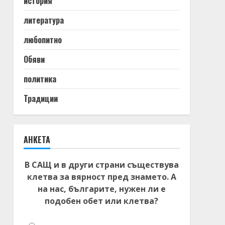
история
литература
любопитно
Обяви
политика
Традиции
АНКЕТА
В САЩ и в други страни съществува
клетва за вярност пред знамето. А
на нас, българите, нужен ли е
подобен обет или клетва?