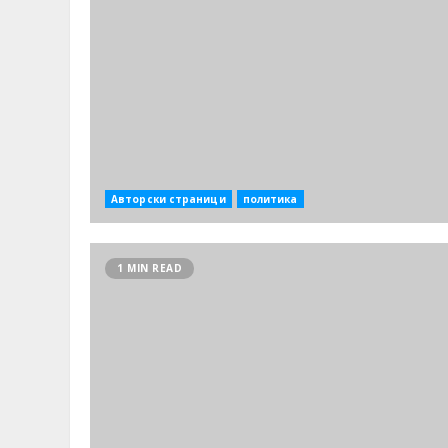
Авторски страници
политика
1 MIN READ