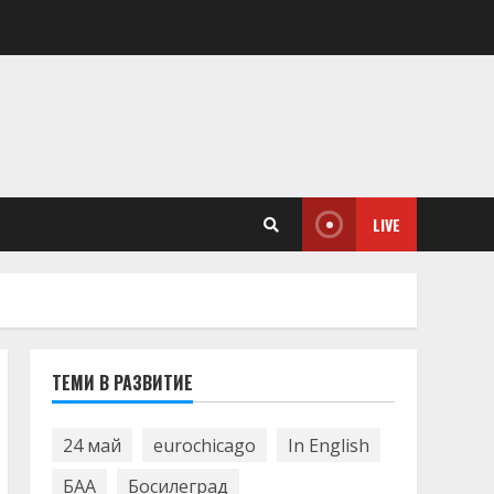
LIVE
ТЕМИ В РАЗВИТИЕ
24 май
eurochicago
In English
БАА
Босилеград