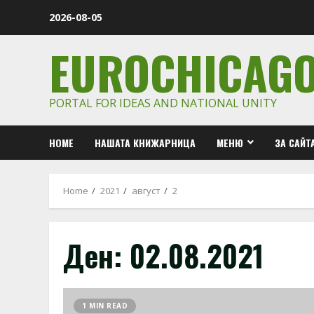
Skip
2026-08-05
to
content
EUROCHICAG
PORTAL FOR IDEAS AND NATIONAL UNITY
HOME
НАШАТА КНИЖАРНИЦА
МЕНЮ
ЗА САЙТ
Home
2021
август
2
Ден:
02.08.2021
1 MIN READ