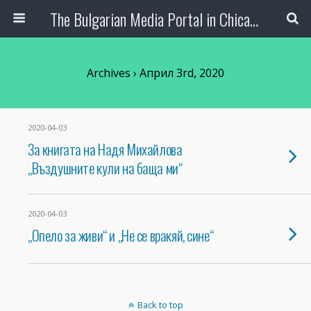
The Bulgarian Media Portal in Chicago
Archives › Април 3rd, 2020
2020-04-03
За книгата на Надя Михайлова
„Въздушните кули на баща ми“
2020-04-03
„Опело за живи“ и „Не се вракяй, сине“
Back to top