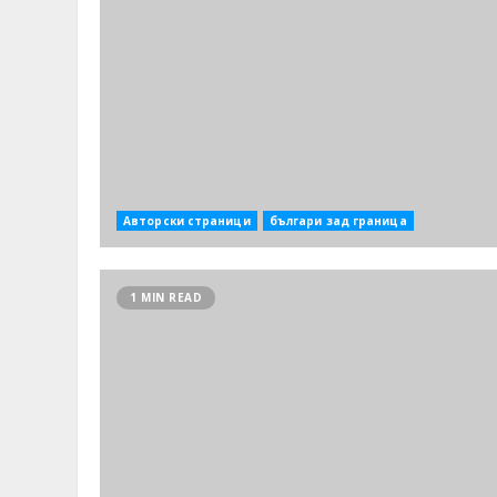
Авторски страници
българи зад граница
1 MIN READ