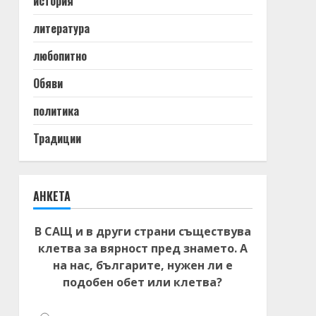
история
литература
любопитно
Обяви
политика
Традиции
АНКЕТА
В САЩ и в други страни съществува
клетва за вярност пред знамето. А
на нас, българите, нужен ли е
подобен обет или клетва?