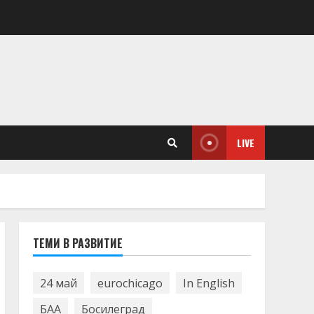
LIVE
ТЕМИ В РАЗВИТИЕ
24 май
eurochicago
In English
БАА
Босилеград