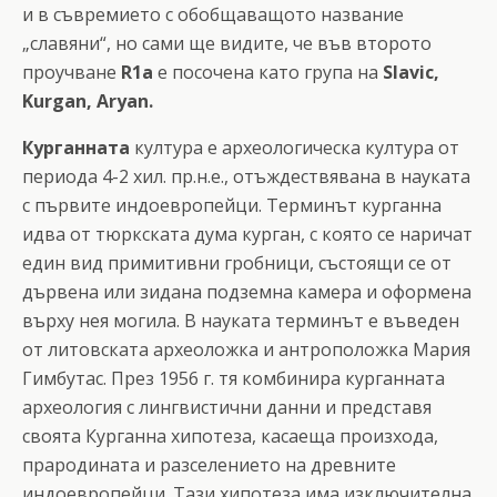
и в съвремието с обобщаващото название
„славяни“, но сами ще видите, че във второто
проучване
R1a
е посочена като група на
Slavic,
Kurgan, Aryan.
Курганната
култура е археологическа култура от
периода 4-2 хил. пр.н.е., отъждествявана в науката
с първите индоевропейци. Терминът курганна
идва от тюркската дума курган, с която се наричат
един вид примитивни гробници, състоящи се от
дървена или зидана подземна камера и оформена
върху нея могила. В науката терминът е въведен
от литовската археоложка и антроположка Мария
Гимбутас. През 1956 г. тя комбинира курганната
археология с лингвистични данни и представя
своята Курганна хипотеза, касаеща произхода,
прародината и разселението на древните
индоевропейци. Тази хипотеза има изключителна