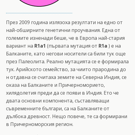
През 2009 година излязоха резултати на едно от
най-обширните генетични проучвания. Една от
големите изненади беше, че в Европа най-стария
вариант на
R1a1
(първата мутация от
R1a
) е на
Балканите, като негови носители са били тук още
през Палеолита. Реално мутацията се е формирала
тук. Арийското семейство, за чиито прародина до
н отдавна се считаха земите на Северна Индия, се
оказа на Балканите и Причерноморието,
хилядолетия преди да се появи в Индия. Ето че
двата основни компонента, съставляващи
съвременните българи, са на Балканите от
дълбока древност. Нещо повече, те са формирани
в Причерноморския регион.