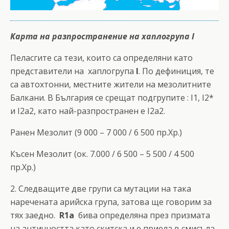
Карта на разпространение на хаплогрупа I
Пеласгите са тези, които са определяни като
представители на хаплогрупа
I
. По дефиниция, те
са автохтонни, местните жители на мезолитните
Балкани. В България се срещат подгрупите : I1, I2*
и I2a2, като най-разпространен е I2а2.
Ранен Мезолит (9 000 – 7 000 / 6 500 пр.Хр.)
Късен Мезолит (ок. 7.000 / 6 500 – 5 500 / 4 500
пр.Хр.)
2. Следващите две групи са мутации на така
наречената арийска група, затова ще говорим за
тях заедно.
R1a
бива определяна през призмата
на античността като скитска и е приела в смисъла