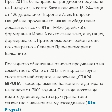
През 2014 г. бе направено грандиозно проучване
на Ъндърхил, в което бяха включени 16, 244 лица
от 126 държави от Европа и Азия. Въпреки
мащаба на проучването, нямаше убедителни
доказателства, че
R1a
– М420 (арийска) е
формирана в Иран. А както стана ясно, е мутация,
формирала се в Причерноморския район и още
по-конкретно – Северно Причерноморие и
Балканите.
Последното обновяване относно проучването на
семейството
R1a
е от 2015 г. и първата група,
съответно най-старата, е наречена „
СТАРА
ЕВРОПА“,
касаеща именно Балканите и
датирана
на повече от 7000 години. Ето къде можете да
видите дървовидната структура на това
семейство с най-новите му изследвания (
R1a
Project
)