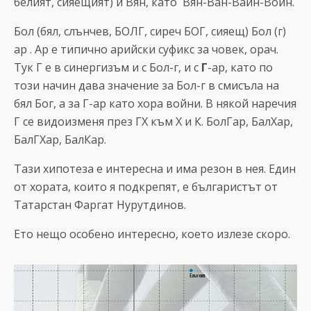
белият, сияещият) и Вян, като Вян-Ван-Вайн-Войн.
Бол (бял, слънчев, БОЛГ, сиреч БОГ, сияещ) Бол (г)
ар . Ар е типично арийски суфикс за човек, орач.
Тук Г е в синергизъм и с Бол-г, и с
Г
-ар, като по
този начин дава значение за Бол-г в смисъла на
бял Бог, а за Г-ар като хора войни. В някой наречия
Г се видоизменя през ГХ към Х и К. БолГар, БалХар,
БалГХар, БалКар.
Тази хипотеза е интересна и има резон в нея. Един
от хората, които я подкрепят, е българистът от
Татарстан Фаргат Нурутдинов.
Ето нещо особено интересно, което излезе скоро.