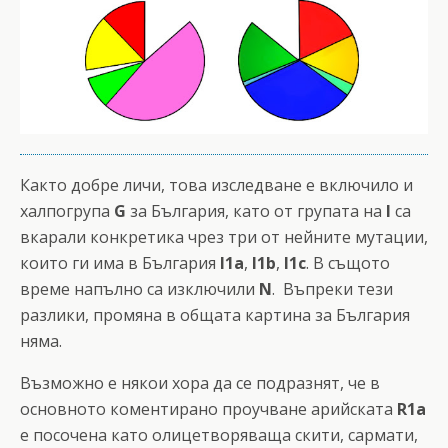
Както добре личи, това изследване е включило и
халпогрупа
G
за България, като от групата на
I
са
вкарали конкретика чрез три от нейните мутации,
които ги има в България
I1a
,
I1b
,
I1c
. В същото
време напълно са изключили
N
.
Въпреки тези
разлики, промяна в общата картина за България
няма.
Възможно е някои хора да се подразнят, че в
основното коментирано проучване арийската
R1a
е посочена като олицетворяваща скити, сармати,