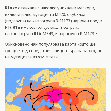
R1a
се отличава с няколко уникални маркери,
включително мутацията M420, е субклад
(подгрупа) на хаплогрупа R-M173 (наричан преди
R1).
R1a
има сестра-субклад (подгрупа)
на хаплогрупа
R1b
-M343, и парагрупа R-M173 *.
Обикновено най популярната карта която ще
срещнете да представя епицентъра на зараждане
на мутацията
R1a1а
е тази: