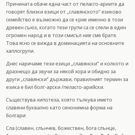
Причината обаче една част от пеласго-ариите да
говорят близки езици от „славянското“ езиково
семейство е възможно да се крие именно в този
древен съюз, когато тези групи са се слели в един
огромен народ и в този смисъл ние сме братя.
Това ясно се вижда в доминацията на основните
хаплогрупи.
Днес наричаме тези езици „славянски“ и колкото и
дразнещо да звучи за някой хора и обидно за
други „славянски“ държави, правилният термин за
езика е бил болг-арски /пеласго-арийски.
Съществува хипотеза, която тълкува името
славяни буквално като синонимна форма на
болгари:
Сла (славен, слънчев, божествен, бога слънце,