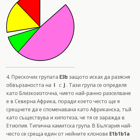
4. Прескочих групата
E3b
защото исках да разясня
обвързаността на
I
с
J
. Тази група се определя
като Близкоизточна, чието най-ранно разселване
е в Северна Африка, поради което често ще я
срещнете да е споменавана като Африканска, тъй
като съществува и хипотеза, че тя се заражда в
Етиопия. Типична хамитска група. В България най-
често се среща един oт нейните клонове
Е1b1b1a