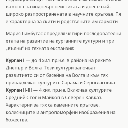
важност за индоевропеистиката и днес е най-
широко разпространената в научните кръгове. Тя
е характерна за скити и родствените им сармати.
Мария Гимбутас определя четири последователни
етапа на развитие на курганните култури и три
„вълни“ на тяхната експанзия:
Курган I
— до 4 хил. пр.н.е. в района на реките
Днепър и Волга. Тези култури започват
развитието си от басейна на Волга и към тях
принадлежат културите Сарама и Серогласовка.
Курган II-III
— 4 хил. пр.н.е. Включва културите
Средний Стог и Майкоп в Северен Кавказ.
Характерни за тях са каменните кръгове,
колесниците и антропоморфни изображения на
божества.