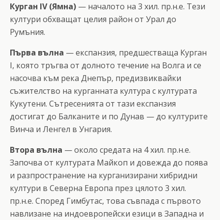
Курган IV (Ямна)
— началото на 3 хил. пр.н.е. Тези
култури обхващат целия район от Урал до
Румъния.
Първа вълна
— експанзия, предшестваща Курган
I, която тръгва от долното течение на Волга и се
насочва към река Днепър, предизвиквайки
съжителство на курганната култура с културата
Кукутени. Сътресенията от тази експанзия
достигат до Балканите и по Дунав — до културите
Винча и Ленгел в Унгария.
Втора вълна
— около средата на 4 хил. пр.н.е.
Започва от културата Майкоп и довежда до поява
и разпространение на курганизирани хибридни
култури в Северна Европа през цялото 3 хил.
пр.н.е. Според Гимбутас, това съвпада с първото
навлизане на индоевропейски езици в Западна и