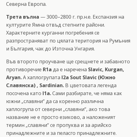
Северна Европа.
Трета вълна
— 3000–2800 г. пр.н.е. Експанзия на
културите Ямна отвъд степните райони.
Характерните курганни погребения се
разпространяват по цялата територия на Румъния
и България, чак до Източна Унгария.
Във второто проучване ще срещнете и забавното
противоречие
R1a
да е наречена
Slavic, Kurgan,
Aryan.
А хаплогрупата
I2a
Sout Slavic (Южно
Славянска) , Sardinian.
В цветовата легенда
посочена катo
I1a.
Сами разбирате, че няма как
южни „славяни“ да са коренно различна
хаплогрупа от северни „славяни“, ако това
название не е просто езиково, а наложеният
термин „славяни“ се пропуква и за арийско
принадлежните и за пеласго принадлежните.