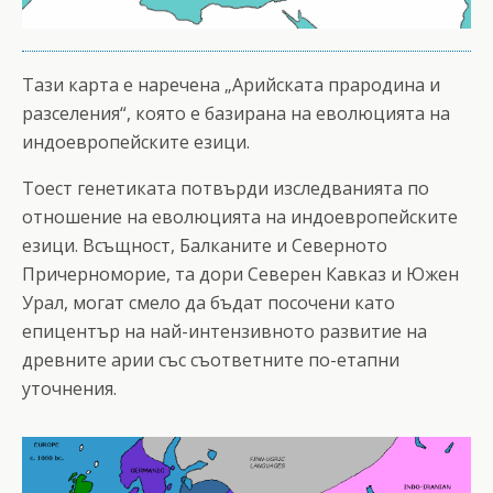
Тази карта е наречена „Арийската прародина и
разселения“, която е базирана на еволюцията на
индоевропейските езици.
Тоест генетиката потвърди изследванията по
отношение на еволюцията на индоевропейските
езици. Всъщност, Балканите и Северното
Причерноморие, та дори Северен Кавказ и Южен
Урал, могат смело да бъдат посочени като
епицентър на най-интензивното развитие на
древните арии със съответните по-етапни
уточнения.