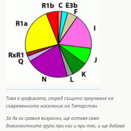
Това е графиката, според същото проучване на
съвременното население на Татарстан.
За да ги сравня визуално, ще оставя само
доминантните групи при нас и при тях, и ще добавя