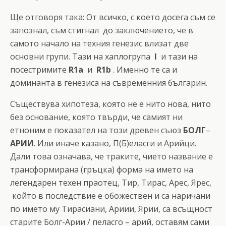
Ще отговоря така: От всичко, с което досега съм се
запознал, съм стигнал до заключението, че в
самото начало на техния генезис влизат две
основни групи. Тази на хаплогрупа
I
и тази на
посестримите
R1a
и
R1b
. Именно те са и
доминанта в генезиса на съвременния българин.
Съществува хипотеза, която не е нито нова, нито
без основание, която твърди, че самият ни
етноним е показател на този древен съюз
БОЛГ
–
АРИИ
. Или иначе казано, П(Б)еласги и Арийци.
Дали това означава, че траките, чието название е
трансформирана (гръцка) форма на името на
легендарен техен праотец, Тир, Тирас, Арес, Ярес,
който в последствие е обожествен и са наричани
по името му Тирасиани, Ариии, Ярии, са всъщност
старите Болг-Арии / пеласго – арий, оставям сами