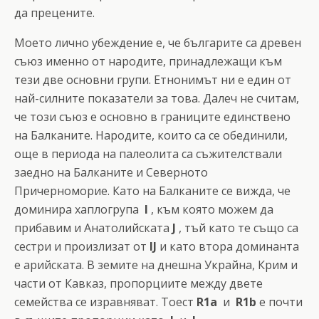
да прецените.
Моето лично убеждение е, че българите са древен
съюз именно от народите, принадлежащи към
тези две основни групи. Етнонимът ни е един от
най-силните показатели за това. Далеч не считам,
че този съюз е основно в границите единствено
на Балканите. Народите, които са се обединили,
още в периода на палеолита са съжителствали
заедно на Балканите и Северното
Причерноморие. Като на Балканите се вижда, че
доминира хаплогрупа
I
, към която можем да
прибавим и Анатолийската
J
, тъй като те също са
сестри и произлизат от
IJ
и като втора доминанта
е арийската. В земите на днешна Украйна, Крим и
части от Кавказ, пропорциите между двете
семейства се изравняват. Тоест
R1a
и
R1b
е почти