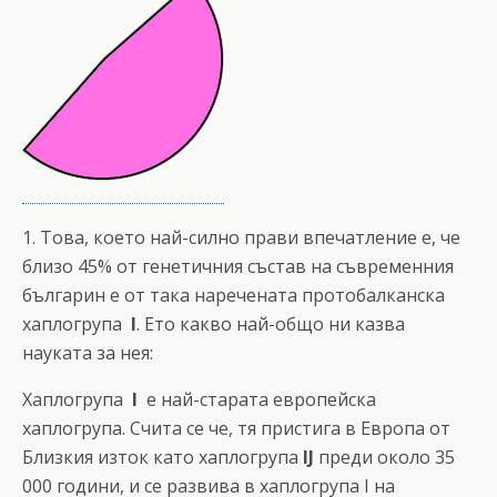
1. Това, което най-силно прави впечатление е, че
близо 45% от генетичния състав на съвременния
българин е от така наречената протобалканска
хаплогрупа
I
. Ето какво най-общо ни казва
науката за нея:
Хаплогрупа
I
е най-старата европейска
хаплогрупа. Счита се че, тя пристига в Европа от
Близкия изток като хаплогрупа
IJ
преди около 35
000 години, и се развива в хаплогрупа I на