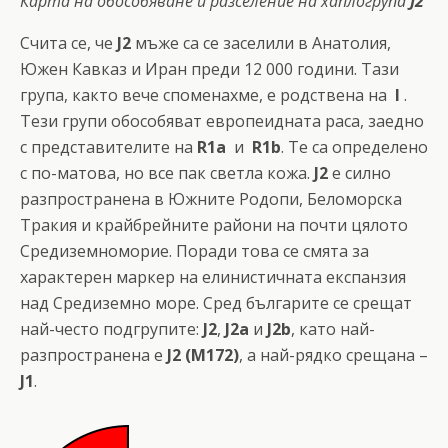
Карта на обособяване и разселение на хаплогрупа
J2
Счита се, че
J2
мъже са се заселили в Анатолия,
Южен Кавказ и Иран преди 12 000 години. Тази
група, както вече споменахме, е родствена на
I
.
Тези групи обособяват европеидната раса, заедно
с представителите на
R1a
и
R1b
. Те са определено
с по-матова, но все пак светла кожа.
J2
e силно
разпространена в Южните Родопи, Беломорска
Тракия и крайбрейните райони на почти цялото
Средиземноморие. Поради това се смята за
характерен маркер на елинистичната експанзия
над Средиземно море. Сред българите се срещат
най-често подгрупите:
J2
,
J2
a
и
J2b
, като най-
разпространена е
J2 (M172)
, а най-рядко срещана –
J1
.