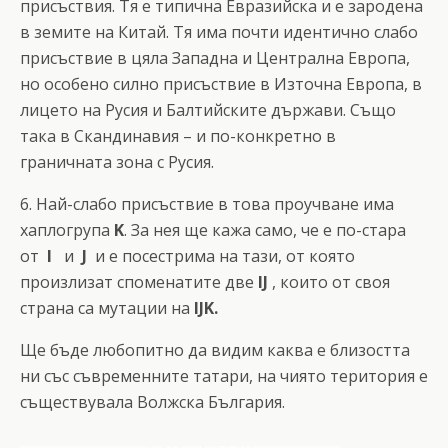
присъствия. Тя е типична Евразийска и е зародена
в земите на Китай. Тя има почти идентично слабо
присъствие в цяла Западна и Централна Европа,
но особено силно присъствие в Източна Европа, в
лицето на Русия и Балтийските държави. Също
така в Скандинавия – и по-конкретно в
граничната зона с Русия.
6. Най-слабо присъствие в това проучване има
хаплогрупа
K
. За нея ще кажа само, че е по-стара
от
I
и
J
и е посестрима на тази, от която
произлизат споменатите две
IJ
, които от своя
страна са мутации на
IJK.
Ще бъде любопитно да видим каква е близостта
ни със съвременните татари, на чиято територия е
съществувала Волжска България.