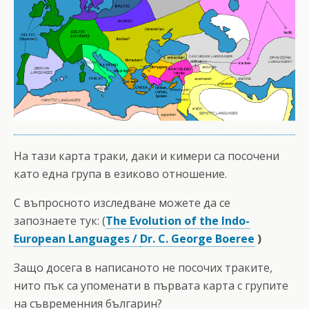
На тази карта траки, даки и кимери са посочени
като една група в езиково отношение.
С въпросното изследване можете да се
запознаете тук: (
The Evolution of the Indo-
European Languages /
Dr. C. George Boeree
)
Защо досега в написаното не посочих траките,
нито пък са упоменати в първата карта с групите
на съвременния българин?