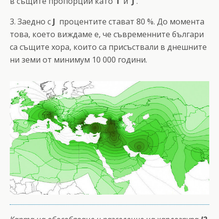
в същите пропорции като
I
и
J
.
3. Заедно с
J
процентите стават 80 %. До момента
това, което виждаме е, че съвременните българи
са същите хора, които са присъствали в днешните
ни земи от минимум 10 000 години.