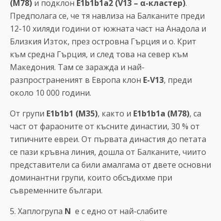
(М78)
и подклон
Е1b1b1а2 (V13 – α-кластер)
.
Предполага се, че тя навлиза на Балканите преди
12-10 хиляди години от южната част на Aнадола и
Близкия Изток, през островна Гърция и о. Крит
към средна Гърция, и след това на север към
Македония. Там се заражда и най-
разпространеният в Европа клон
Е-V13
, преди
около 10 000 години.
От групи
E1b1b1 (M35)
, както и
E1b1b1a (M78)
, са
част от фараоните от късните династии, 30 % от
типичните евреи. От първата династия до петата
се пази кръвна линия, дошла от Балканите, чиито
представители са били амалгама от двете основни
доминантни групи, които обсъдихме при
съвременните българи.
5. Хаплогрупа
N
е с едно от най-слабите