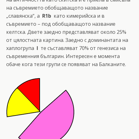
на съвремието обобщаващото название
„славянска“, а
R1b
като кимерийска и в
съвремието – под обобщаващото название
келтска. Двете заедно представляват около 25%
от цялостната картина. Заедно с доминантата на
хаплогрупа
I
те съставляват 70% от генезиса на
съвременния българин. Интересен е момента
обаче кога тези групи се появяват на Балканите.