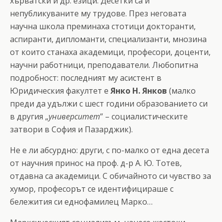
хърватски и др. езици. Десетки са и
непубликуваните му трудове. През неговата
научна школа преминаха стотици докторанти,
аспиранти, дипломанти, специализанти, мнозина
от които станаха академици, професори, доценти,
научни работници, преподаватели. Любопитна
подробност: последният му асистент в
Юридическия факултет е
Янко Н. Янков
(малко
преди да удължи с шест години образованието си
в другия „
университет
” – социалистическите
затвори в София и Пазарджик).
Не е ли абсурдно: други, с по-малко от една десета
от научния принос на проф. д-р А. Ю. Тотев,
отдавна са академици. С обичайното си чувство за
хумор, професорът се идентифицираше с
бележития си еднофамилец Марко…