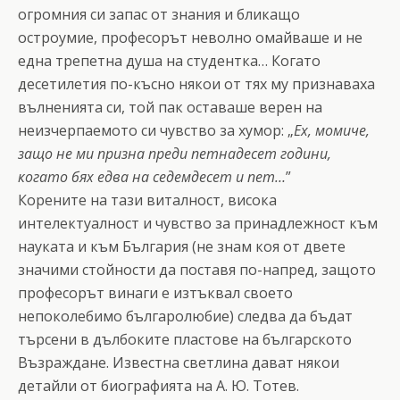
огромния си запас от знания и бликащо
остроумие, професорът неволно омайваше и не
една трепетна душа на студентка… Когато
десетилетия по-късно някои от тях му признаваха
вълненията си, той пак оставаше верен на
неизчерпаемото си чувство за хумор: „
Ех, момиче,
защо не ми призна преди петнадесет години,
когато бях едва на седемдесет и пет…
”
Корените на тази виталност, висока
интелектуалност и чувство за принадлежност към
науката и към България (не знам коя от двете
значими стойности да поставя по-напред, защото
професорът винаги е изтъквал своето
непоколебимо българолюбие) следва да бъдат
търсени в дълбоките пластове на българското
Възраждане. Известна светлина дават някои
детайли от биографията на А. Ю. Тотев.