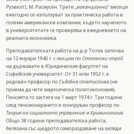
Рузвелт), М. Расмусен. Трите „
ваканционни
” месеци
ежегодно се използуват за практическа работа в
големи американски компании, където наученото
в университетите се проверява в ежедневието на
реалната икономика.
Преподавателската работа на д-р Тотев започва
на 12 януари 1940 г. с лекции по
Стопански строй
на държавите в Юридическия факултет на
Софийския университет. От 31 юли 1952 г. е
редовен професор по
Съдебна статистика
(не
приема да чете марксическа политикономия).
Пенсията го застига на 1 март 1974 г. Три години
след пенсионирането е хоноруван професор по
Теория на социалното управление
и
Криминология
.
Общо 38 години преподавателска работа,
белязана със щедрото самораздаване на хиляди