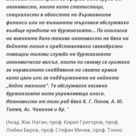
икономисти, които като статистици,
специалисти в областта на държавните
финанси или на външната търговия обслужваха
въобще нуждите на буржоазията… По аналогия
на военното дело такива икономисти не бяха на
бойната линия и представляваха своеобразни
помощни тилови служби на буржоазната
икономическа мисъл, които по своему се грижеха
за нормалното снабдяване на своята армия
като цяло или за поддържането на нейната
„бойна техника”. Те обслужваха косвено
буржоазията като управлявяща класа.
Икономисти от този род бяха К. Г. Попов, А. Ю.
Тотев, Ас. Чакалов и др.
”
(Акад. Жак Натан, проф. Кирил Григоров, проф.
Любен Беров, проф. Стефан Мечев, проф. Тончо