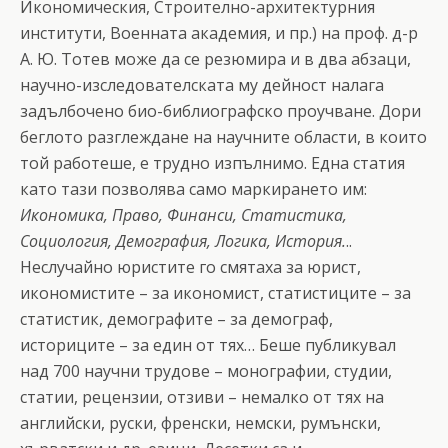
Икономическия, Строително-архитектурния
институти, Военната академия, и пр.) на проф. д-р
А. Ю. Тотев може да се резюмира и в два абзаци,
научно-изследователската му дейност налага
задълбочено био-библиографско проучване. Дори
беглото разглеждане на научните области, в които
той работеше, е трудно изпълнимо. Една статия
като тази позволява само маркирането им:
Икономика, Право, Финанси, Статистика,
Социология, Демография, Логика, История.
..
Неслучайно юристите го смятаха за юрист,
икономистите – за икономист, статистиците – за
статистик, демографите – за демограф,
историците – за един от тях… Беше публикувал
над 700 научни трудове – монографии, студии,
статии, рецензии, отзиви – немалко от тях на
английски, руски, френски, немски, румънски,