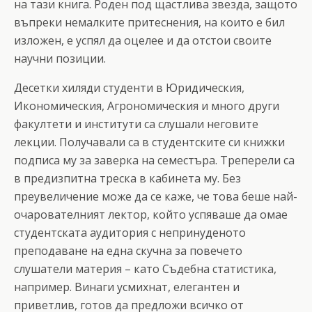
на тази книга. Роден под щастлива звезда, защото
въпреки немалките притеснения, на които е бил
изложен, е успял да оцелее и да отстои своите
научни позиции.
Десетки хиляди студенти в Юридическия,
Икономическия, Агрономическия и много други
факултети и институти са слушали неговите
лекции. Получавали са в студентските си книжки
подписа му за заверка на семестъра. Треперели са
в предизпитна треска в кабинета му. Без
преувеличение може да се каже, че това беше най-
очарователният лектор, който успяваше да омае
студентската аудитория с непринуденото
преподаване на една скучна за повечето
слушатели материя – като Съдебна статистика,
например. Винаги усмихнат, елегантен и
приветлив, готов да предложи всичко от