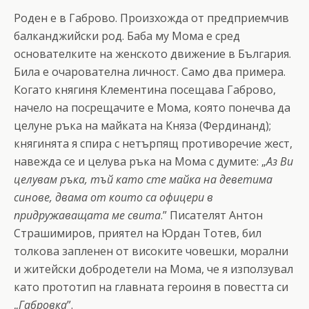
Роден е в Габрово. Произхожда от предприемчив
балканджийски род. Баба му Мома е сред
основателките на женското движение в България.
Била е очарователна личност. Само два примера.
Когато княгиня Клементина посещава Габрово,
начело на посрещачите е Мома, която понечва да
целуне ръка на майката на Княза (Фердинанд);
княгинята я спира с нетърпящ противоречие жест,
навежда се и целува ръка на Мома с думите: „
Аз Ви
целувам ръка, тъй като сте майка на деветима
синове, двама от които са офицери в
придружаващата ме свита
.” Писателят Антон
Страшимиров, приятел на Юрдан Тотев, бил
толкова запленен от високите човешки, морални
и житейски добродетели на Мома, че я използувал
като прототип на главната героиня в повестта си
„
Габровка
”.