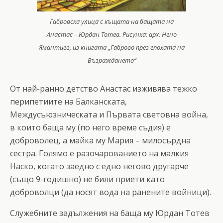
Габровска улица с къщата на бащата на
Анастас – Юрдан Тотев. Рисунка: арх. Нено
Ямантиев, из книгата „Габрово през епохата на
Възраждането“
От най-ранно детство Анастас изживява тежко
перипетиите на Балканската,
Междусъюзническата и Първата световна война,
в които баща му (по него време съдия) е
доброволец, а майка му Мария – милосърдна
сестра. Голямо е разочарованието на малкия
Наско, когато заедно с едно негово другарче
(също 9-годишно) не били приети като
доброволци (да носят вода на ранените войници).
Служебните задължения на баща му Юрдан Тотев