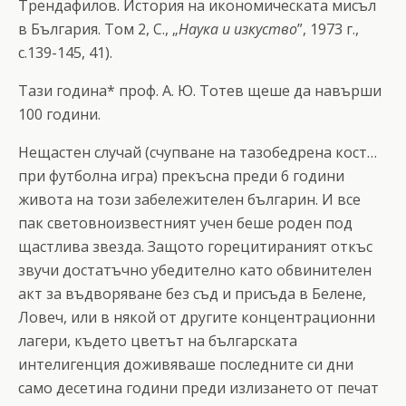
Трендафилов. История на икономическата мисъл
в България. Том 2, С., „
Наука и изкуство
”, 1973 г.,
с.139-145, 41).
Тази година* проф. А. Ю. Тотев щеше да навърши
100 години.
Нещастен случай (счупване на тазобедрена кост…
при футболна игра) прекъсна преди 6 години
живота на този забележителен българин. И все
пак световноизвестният учен беше роден под
щастлива звезда. Защото горецитираният откъс
звучи достатъчно убедително като обвинителен
акт за въдворяване без съд и присъда в Белене,
Ловеч, или в някой от другите концентрационни
лагери, където цветът на българската
интелигенция доживяваше последните си дни
само десетина години преди излизането от печат