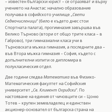
– известен български юрист – се отразяват и върху
учението на Анастас: начално образование
получава в софийското училище „
Свети
Седмочисленици
” (било е където днес стои
Спортната палата), прогимназия завършва във
Велико Търново (втори от общо трите класа – в
Габрово), три гимназиални класа учи в
Търновската мъжка гимназия, а последните два –
във Втора мъжка гимназия – София, където с
допълнителни изпити се дипломира в
полукласическия отдел.
Две години следва
Математика
във Физико-
Математическия факултет на Софийския
университет „
Св. Климент Охридски
”. По
настояване на единия от чичовците си – Цоню
Тотев – крупен земевладелец и единствен
акционер-основател от българска страна на