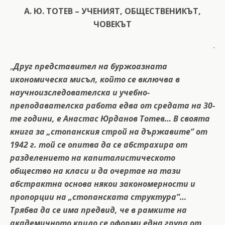
А. Ю. ТОТЕВ – УЧЕНИЯТ, ОБЩЕСТВЕНИКЪТ,
ЧОВЕКЪТ
.
„
Друг представител на буржоазната
икономическа мисъл, който се включва в
научноизследователска и учебно-
преподавателска работа едва от средата на 30-
те години, е Анастас Юрданов Тотев… В своята
книга за „стопанския строй на държавите” от
1942 г. той се опитва да се абстрахира от
разделението на капиталистическото
общество на класи и да очертае на тази
абстрактна основа някои закономерности и
пропорции на „стопанската структура”…
Трябва да се има предвид, че в рамките на
академичното крило се оформи една група от