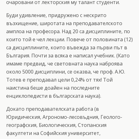
очаровани от лекторския му талант студенти.
Буди удивление, придружено с нескрито
възхищение, широтата на преподавателското
амплоа на професора. Над 20 са дисциплините, по
които той е чел лекции. Повече от половината (12)
са дисциплините, които въвежда за първи път в
България. Почти за всяка е написал учебник. (Като
имаме предвид, че световната наука наброява
около 5000 дисциплини, се оказва, че проф. А.Ю.
Тотев е преподавал цели 0,24% от тях! Той
наистина беше доайен на последните
енциклопедисти в българската наука).
Докато преподавателската работа (в
Юридическия, Агрономо-лесовъдния, Геолого-
географския, Биологическия, Стопанския
факултети на Софийския университет,