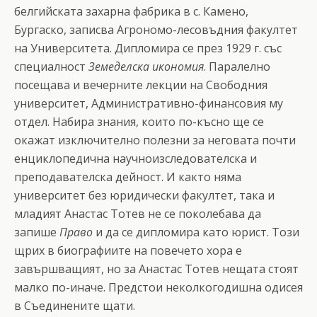
белгийската захарна фабрика в с. Камено,
Бургаско, записва Агрономо-лесовъдния факултет
на Университета. Дипломира се през 1929 г. със
специалност
Земеделска икономия
. Паралелно
посещава и вечерните лекции на Свободния
университет, Административно-финансовия му
отдел. Набира знания, които по-късно ще се
окажат изключително полезни за неговата почти
енциклопедична научноизследователска и
преподавателска дейност. И както няма
университет без юридически факултет, така и
младият Анастас Тотев не се поколебава да
запише
Право
и да се дипломира като юрист. Този
щрих в биографиите на повечето хора е
завършващият, но за Анастас Тотев нещата стоят
малко по-иначе. Предстои неколкогодишна одисея
в Съединените щати.