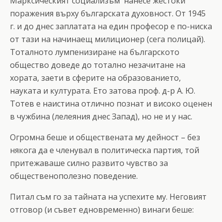
Марксическият социализъм нанесе жестоки
поражения върху българската духовност. От 1945
г. и до днес заплатата на един професор е по-ниска
от тази на начинаещ милиционер (сега полицай).
Тоталното лумпенизиране на българското
общество доведе до тотално незачитане на
хората, заети в сферите на образованието,
науката и културата. Ето затова проф. д-р А. Ю.
Тотев е наистина отлично познат и високо оценен
в чужбина (лелеяния днес Запад), но не и у нас.
Огромна беше и обществената му дейност – без
някога да е членувал в политическа партия, той
притежаваше силно развито чувство за
общественополезно поведение.
Питал съм го за тайната на успехите му. Неговият
отговор (и съвет едновременно) винаги беше: