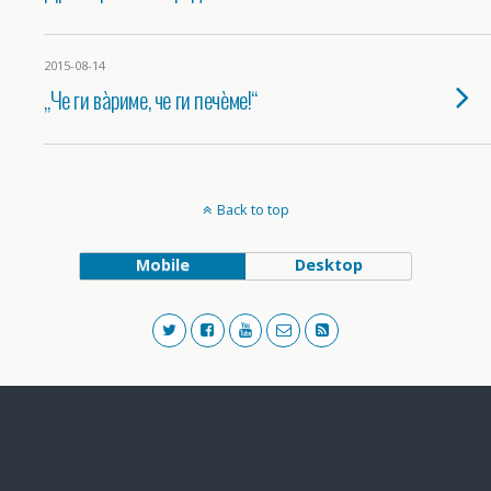
2015-08-14
„Че ги вàриме, че ги печèме!“
Back to top
Mobile
Desktop