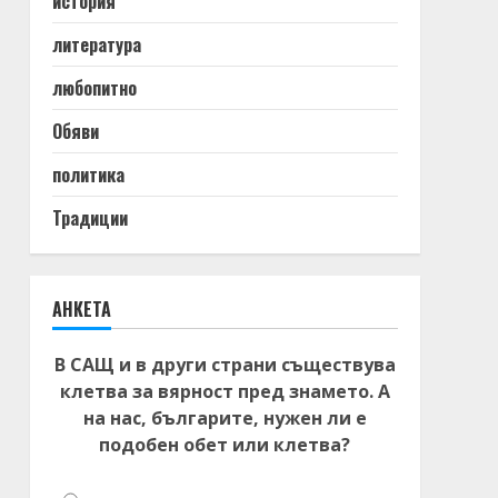
история
литература
любопитно
Обяви
политика
Традиции
АНКЕТА
В САЩ и в други страни съществува
клетва за вярност пред знамето. А
на нас, българите, нужен ли е
подобен обет или клетва?