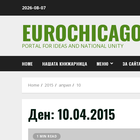
Skip
2026-08-07
to
content
EUROCHICAG
PORTAL FOR IDEAS AND NATIONAL UNITY
HOME
НАШАТА КНИЖАРНИЦА
МЕНЮ
ЗА САЙТ
Home
2015
април
10
Ден:
10.04.2015
1 MIN READ