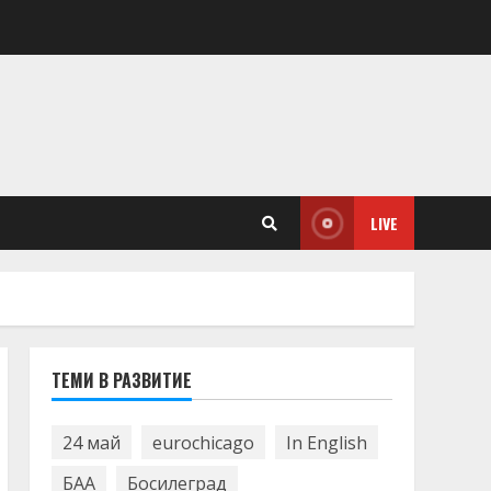
LIVE
ТЕМИ В РАЗВИТИЕ
24 май
eurochicago
In English
БАА
Босилеград