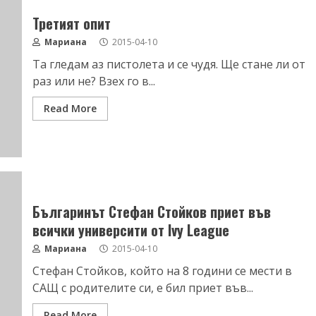
Третият опит
Мариана
2015-04-10
Та гледам аз пистолета и се чудя. Ще стане ли от
раз или не? Взех го в...
Read More
Българинът Стефан Стойков приет във
всички университи от Ivy League
Мариана
2015-04-10
Стефан Стойков, който на 8 години се мести в
САЩ с родителите си, е бил приет във...
Read More