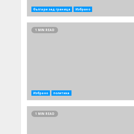
българи зад граница
Избрано
1 MIN READ
Избрано
политика
1 MIN READ