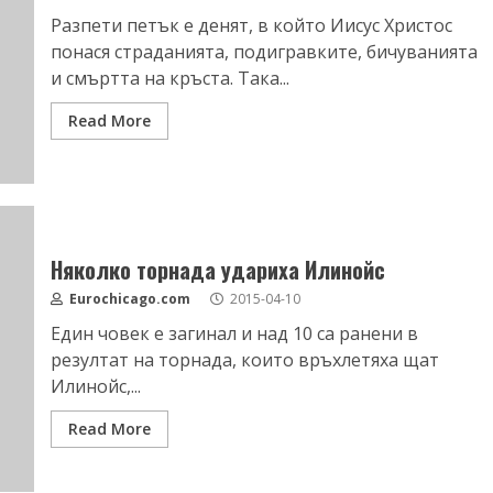
Разпети петък е денят, в който Иисус Христос
понася страданията, подигравките, бичуванията
и смъртта на кръста. Така...
Read More
Няколко торнада удариха Илинойс
Eurochicago.com
2015-04-10
Един човек е загинал и над 10 са ранени в
резултат на торнада, които връхлетяха щат
Илинойс,...
Read More