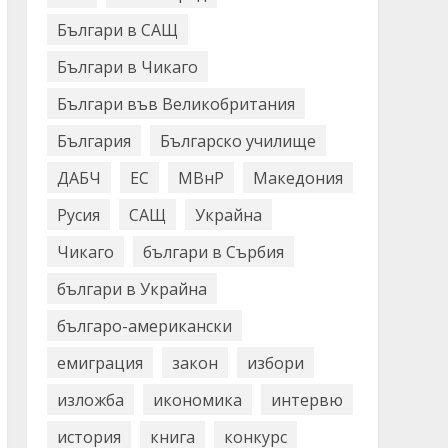
Българи в САЩ
Българи в Чикаго
Българи във Великобритания
България
Българско училище
ДАБЧ
ЕС
МВнР
Македония
Русия
САЩ
Украйна
Чикаго
българи в Сърбия
българи в Украйна
българо-американски
емиграция
закон
избори
изложба
икономика
интервю
история
книга
конкурс