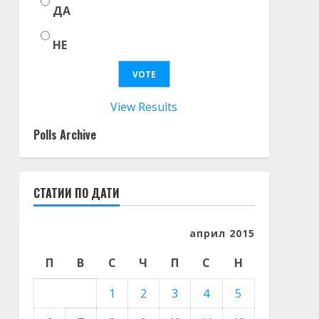
ДА
НЕ
View Results
Polls Archive
СТАТИИ ПО ДАТИ
април 2015
П
В
С
Ч
П
С
Н
1
2
3
4
5