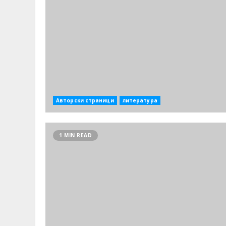
Авторски страници
литература
1 MIN READ