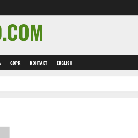
O.COM
А
GDPR
КОНТАКТ
ENGLISH