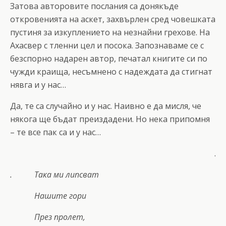
Затова авторовите послания са донякъде
откровенията на аскет, захвърлен сред човешката
пустиня за изкуплението на незнайни грехове. На
Ахасвер с тленни цел и посока. Запознаваме се с
безспорно надарен автор, печатал книгите си по
чужди краища, несъмнено с надеждата да стигнат
нявга и у нас…
Да, те са случайно и у нас. Наивно е да мисля, че
някога ще бъдат преиздадени. Но нека припомня
– те все пак са и у нас…
.
. Така ми липсват
Нашите гори
През пролет,