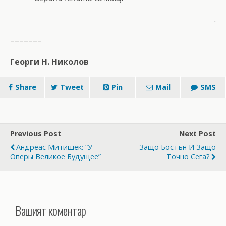
.
–––––––
Георги Н. Николов
Share
Tweet
Pin
Mail
SMS
Previous Post
Next Post
Андреас Митишек: “У
Защо Бостън И Защо
Оперы Великое Будущее”
Точно Сега?
Вашият коментар