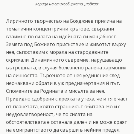
Корица на стихосбирката „Лодкар“
Лиричното творчество на Бояджиев прилича на
тематични концентрични кръгове, свързани
взаимно по силата на идейната си мащабност.
Земята под Божието присъствие и животът върху
нея, съпоставим с морала на стародавните
скрижали. Динамичното съвремие, нарушаващо
вътрешната, в случая болезнено ранена хармония
на личността. Търсеното от нея уединение след
неочаквани обрати в уж предначертания й път.
Спомените за Родината и мисълта за нея.
Привидно сдобрени с крехката утеха, че и тя е част
от планетата, която странникът обитава. Но и с
неудовлетвореност, че по силата на
обстоятелствата е останала далеч и не може краят
на емигрантството да свърши в нейния предел.