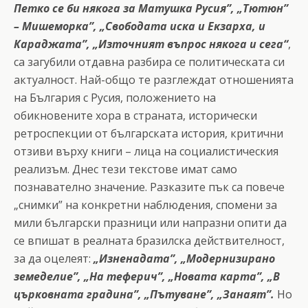
Петко се би някога за Матушка Русия”, „Тютюн”
– Мишеморка”, „Свободата иска и Екзарха, и
Караджата”, „Източният въпрос някога и сега
“
,
са загубили отдавна разбира се политическата си
актуалност. Най-общо те разглеждат отношенията
на България с Русия, положението на
обикновените хора в страната, исторически
ретроспекции от българската история, критични
отзиви върху книги – лица на социалистическия
реализъм. Днес тези текстове имат само
познавателно значение. Разказите пък са повече
„снимки” на конкретни наблюдения, спомени за
мили български празници или напразни опити да
се впишат в реалната бразилска действителност,
за да оцелеят:
„Изненадата”, „Модернизирано
земеделие”, „На теферич”, „Новата карта”, „В
църковната градина”, „Пътуване”, „Занаят”.
Но