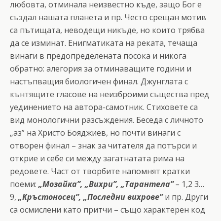
любовта, отминала неизвестно къде, защо Бог е
създал нашата планета и пр. Често срещан мотив
са пътищата, неводещи никъде, но които трябва
да се изминат. Енигматиката на реката, течаща
винаги в предопределената посока и никога
обратно: алегория за отминаващите години и
настъпващия биологичен финал. Джунглата с
кънтящите гласове на неизброими същества пред
уединението на автора-самотник. Стиховете са
вид монологични разсъждения. Беседа с личното
„аз” на Христо Бояджиев, но почти винаги с
отворен финал – знак за читателя да потърси и
открие и себе си между загатнатата рима на
редовете. Част от творбите напомнят кратки
поеми:
„Мозайка”, „Вихри”, „Тарантела”
–
1,2 3…
9,
„Кръстоносец”, „Последни вихрове”
и пр. Други
са осмислени като притчи – също характерен код