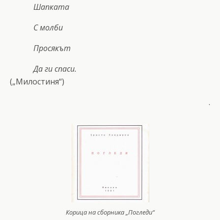
Шапката
С молби
Просякът
Да ги спаси.
(„Милостиня“)
.
Корица на сборника „Погледи“