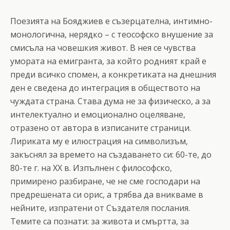
Поезията на Бояджиев е съзерцателна, интимно-
монологична, нерядко – с теософско внушение за
смисъла на човешкия живот. В нея се чувства
умората на емигранта, за който родният край е
преди всичко спомен, а конкретиката на днешния
ден е сведена до интеграция в обществото на
чуждата страна. Става дума не за физическо, а за
интелектуално и емоционално оцеляване,
отразено от автора в изписаните страници.
Лириката му е илюстрация на символизъм,
закъснял за времето на създаването си: 60-те, до
80-те г. на ХХ в. Изпълнен с философско,
примирено разбиране, че не сме господари на
предрешената си орис, а трябва да вникваме в
нейните, изпратени от Създателя послания.
Темите са познати: за живота и смъртта, за