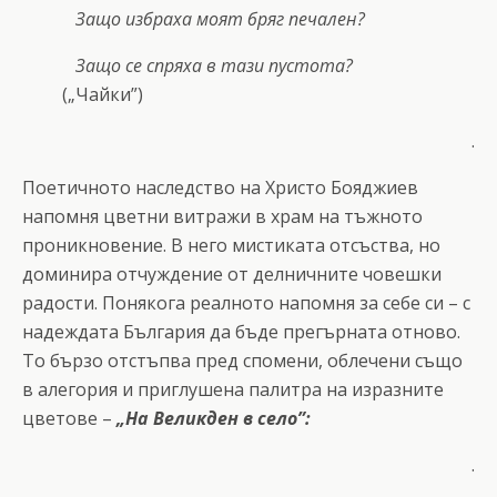
Защо избраха моят бряг печален?
Защо се спряха в тази пустота?
(
„Чайки”
)
.
Поетичното наследство на Христо Бояджиев
напомня цветни витражи в храм на тъжното
проникновение. В него мистиката отсъства, но
доминира отчуждение от делничните човешки
радости. Понякога реалното напомня за себе си – с
надеждата България да бъде прегърната отново.
То бързо отстъпва пред спомени, облечени също
в алегория и приглушена палитра на изразните
цветове –
„На Великден в село”:
.