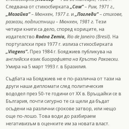
Следвана от стихосбирката
„Сам”
– Рим, 1971 г
.,
„Мозайка”
– Мюнхен,
1977 г.
и
„Погледи”
– стихове,
разкази, подлистници – Мюнхен, 1981 г.
Тези
четири книги са дело, според кориците, на
издателство
Rodna Zemia,
Rio de Janeiro (Bresil).
На
португалски през 1977 г. излиза стихосбирката
„Viagens”
.
През 1984 г. Бояджиев публикува на
английски език
биографията на Кръстю
Раковски
.
Умира на 5 март 1993 г. в Бразилия.
Съдбата на Бояджиев не е по-различна от тази на
други наши дипломати след политическия
вододел през 50-те години от ХХ в. Връщайки се в
България, почти сигурно те са щели да бъдат
осъдени на различни срокове затвор, или нещо
още по-лошо. Това води до разбираем
негативизъм в оценките им за новата власт.