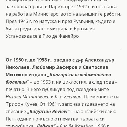
завършва право в Париж през 1932 г. и постъпва
на работа в Министерството на външните работи.
През 1946 г. го напуска и през Румъния, където е
бил акредитиран, емигрира в Бразилия.
Установява се в Рио де Жанейро.
.
От 1950 г. до 1958 г., заедно с д-р Александър
Николаев, Любомир Зафиров и Светослав
Митиков издава
„Български осведомителен
бюлетин”
– до 1953 г. на циклостил, а след това –
печатно. В него публикува под псевдонимите
Никола Механджиев
и
К. х. Еленкин
. Племенник е на
Трифон Кунев. От 1961 г. започва издаването на
списание
„Bulgarian Review”
– на английски език.
Пет години по-късно отпечатва първата си
стихосбирка
„
Лодкар”
– Рио де Жанейро
, 1966 г.