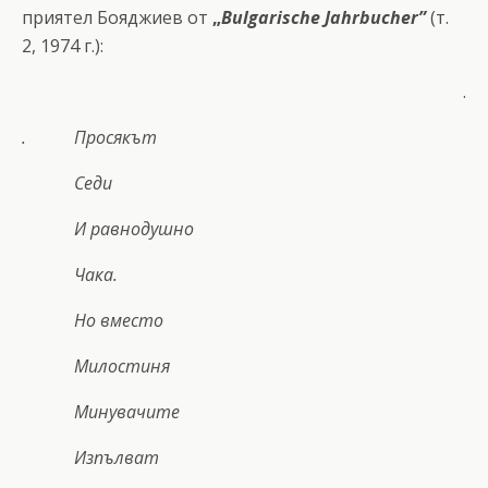
приятел Бояджиев от
„
Bulgarische Jahrbucher”
(т.
2, 1974 г.):
.
. Просякът
Седи
И равнодушно
Чака.
Но вместо
Милостиня
Минувачите
Изпълват