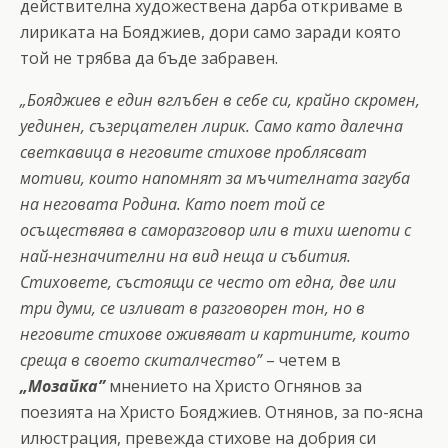
действителна художествена дарба откриваме в
лириката на Бояджиев, дори само заради която
той не трябва да бъде забравен.
„Бояджиев е един вглъбен в себе си, крайно скромен,
уединен, съзерцателен лирик. Само като далечна
светкавица в неговите стихове проблясват
мотиви, които напомнят за мъчителната загуба
на неговата Родина. Като поет той се
осъществява в саморазговор или в тихи шепоти с
най-незначителни на вид неща и събития.
Стиховете, състоящи се често от една, две или
три думи, се изливат в разговорен тон, но в
неговите стихове оживяват и картините, които
среща в своето скиталчество”
– четем в
„Мозайка”
мнението на Христо Огнянов за
поезията на Христо Бояджиев. Отнянов, за по-ясна
илюстрация, превежда стихове на добрия си