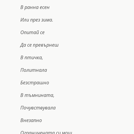
В ранна есен
Или през зима.
Опитай се
Да се превърнеш
В птичка,
Политнала
Безстрашно
В тъмнината,
Почувствувала
Внезапно
Ограничената си мощ.