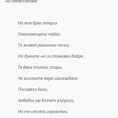
на символизма:
.
. На моя бряг открих
Омаломощени чайки.
Те знаяха различни песни,
Но думите не си спомняха добре.
Те бяха толкоз стари,
Че всичките пера изглеждаха
Посивяло бели.
Зададох им безчет въпроси,
Но те стояха глухонеми.