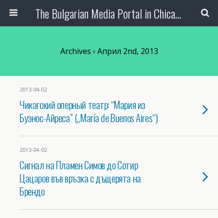
The Bulgarian Media Portal in Chicago
Archives › Април 2nd, 2013
2013-04-02
Чикагский оперный театр: “Мария из
Буэнос-Айреса” („María de Buenos Aires“)
2013-04-02
Сигнал на Пламен Симов до Сотир
Цацаров във връзка с дъщерята на
Брендо