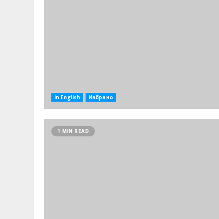
In English
Избрано
1 MIN READ