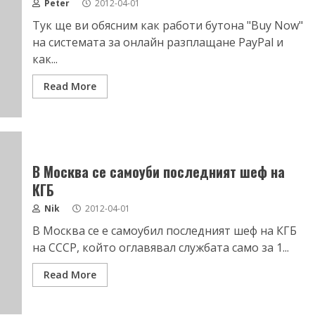
Peter
2012-04-01
Тук ще ви обясним как работи бутона "Buy Now"
на системата за онлайн разплащане PayPal и
как...
Read More
В Москва се самоуби последният шеф на
КГБ
Nik
2012-04-01
В Москва се е самоубил последният шеф на КГБ
на СССР, който оглавявал службата само за 1...
Read More