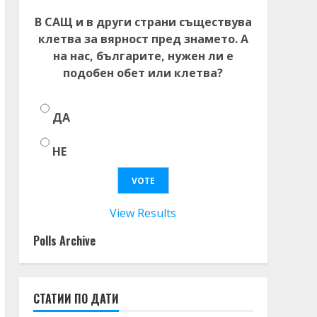
В САЩ и в други страни съществува
клетва за вярност пред знамето. А
на нас, българите, нужен ли е
подобен обет или клетва?
ДА
НЕ
View Results
Polls Archive
СТАТИИ ПО ДАТИ