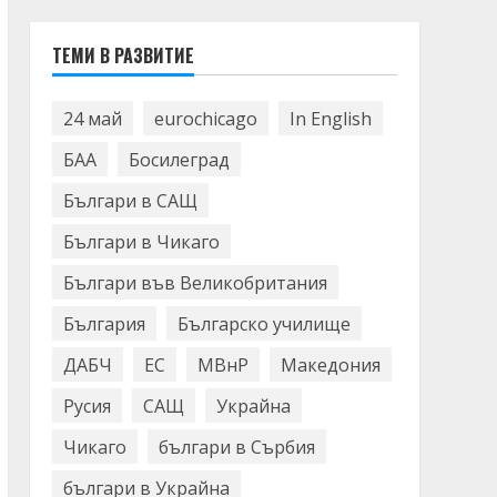
ТЕМИ В РАЗВИТИЕ
24 май
eurochicago
In English
БАА
Босилеград
Българи в САЩ
Българи в Чикаго
Българи във Великобритания
България
Българско училище
ДАБЧ
ЕС
МВнР
Македония
Русия
САЩ
Украйна
Чикаго
българи в Сърбия
българи в Украйна