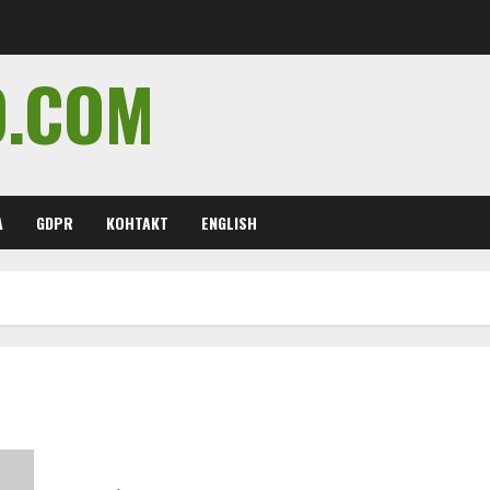
O.COM
А
GDPR
КОНТАКТ
ENGLISH