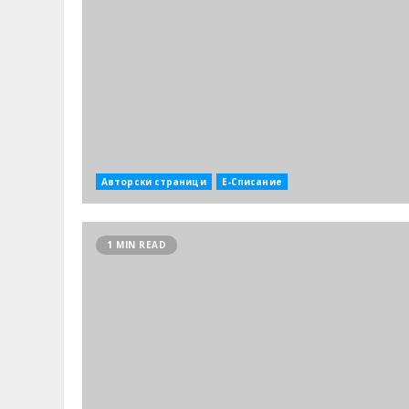
Авторски страници
Е-Списание
1 MIN READ