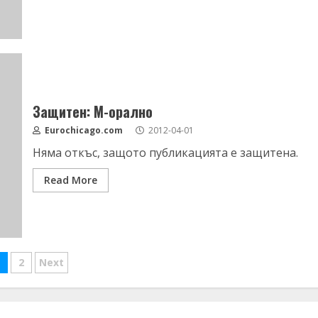
Защитен: М-орално
Eurochicago.com
2012-04-01
Няма откъс, защото публикацията е защитена.
Read More
азделяне
2
Next
а