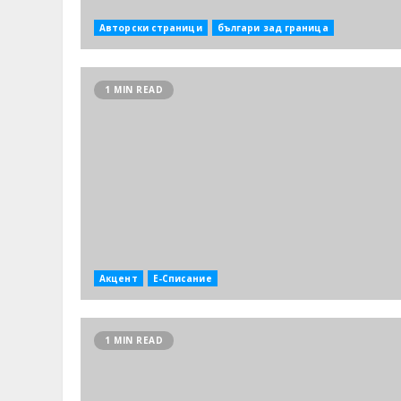
Авторски страници
българи зад граница
1 MIN READ
Акцент
Е-Списание
1 MIN READ