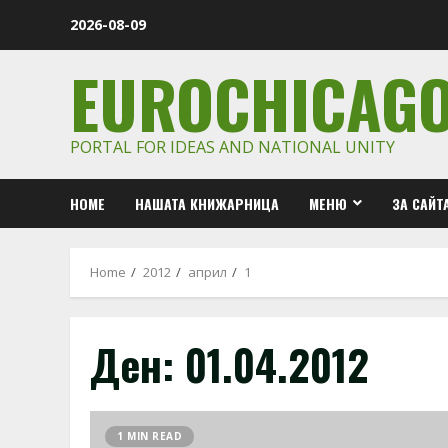
Skip
2026-08-09
to
content
EUROCHICAG
PORTAL FOR IDEAS AND NATIONAL UNITY
HOME
НАШАТА КНИЖАРНИЦА
МЕНЮ
ЗА САЙТ
Home
2012
април
1
Ден:
01.04.2012
1 MIN READ