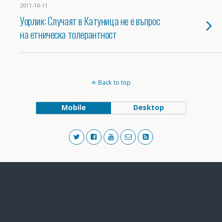
2011-10-11
Уорлик: Случаят в Катуница не е въпрос
на етническа толерантност
Back to top
Mobile
Desktop