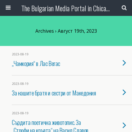
The Bulgarian Media Portal in Chicago
Archives › Август 19th, 2023
2023-08-19
„Чамкория“ в Лас Вегас
2023-08-19
За нашите братя и сестри от Македония
2023-08-19
Сърдита поетична животопис. За
„Строфи на кръвта“ на Васил Славов