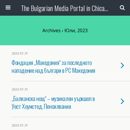
The Bulgarian Media Portal in Chicago
Archives › Юли, 2023
2023-07-31
Фондация „Македония“ за последното
нападение над българи в РС Македония
2023-07-31
„Балканска нощ“ – музикален уъркшоп в
Уест Хоумстед, Пенсилвания
2023-07-31