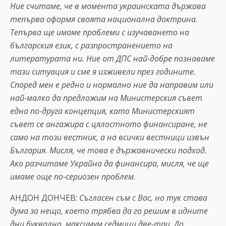
Ние считаме, че в момента украинската държава
тепърва оформя своята национална доктрина.
Тепърва ще имаме проблеми с изучаването на
българския език, с разпространението на
литературата ни. Ние от ДПС най-добре познаваме
тази ситуация и сме я изживели през годините.
Според мен е редно и нормално ние да направим или
най-малко да предложим на Министерския съвет
една по-друга концепция, като Министерският
съвет се ангажира с цялостното финансиране, не
само на този вестник, а на всички вестници извън
България. Мисля, че това е държавнически подход.
Ако разчитаме Украйна да финансира, мисля, че ще
имаме още по-сериозен проблем.
АНДОН ДОНЧЕВ:
Съгласен съм с Вас, но тук става
дума за нещо, което трябва да го решим в идните
дни буквално, максимум седмици две-три. До