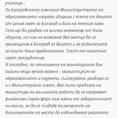
училище…
За Болградската гимназия Министерството на
образованието направи сборник с есета от децата
от целия свят за Болград и диск на техния химн.
Сега ще Ви раздам на всички екземпляр от този
сборник, но ние не можахме два месеца да го
прехвърлим в Болград за децата и за родителите,
за които беше предназначен. Тоест те наистина
имат затруднения.
И последно, по отношение на мониторинга бих
казала нещо много важно – министърът на
образованието и науката, съгласувано, разбира се,
и с Министерския съвет, два пъти предлага на
министъра на външните работи да се направят
финансови трансфери към някои от задграничните
ни мисии, за да се създаде възможност на
дипломатите по места да наблюдават реалното