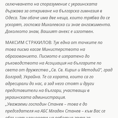
сключването на споразумение с украинската
държава за откриване на българска гимназия в
Одеса. Там обаче има две неща, които трябва да се
ускорят, госпожа Михалевска си знае ангажимента.
Доколкото знам, Вашият анекс е изготвен.
МАКСИМ СТРАХИЛОВ:
Тук една от точките по
това писмо касае Министерството на
образованието. Писмото е изпратено до
ръководството на Асоциация на българите по
света от дружество „Св. Св. Кирил и Методий“, град
Болград, Украйна. Те са хората, които са го
адресирали до нас, а зад него стоят и други
представители на българи, участващи в
украинската администрация.
„Уважаеми господин Станев – това е до
председателя на АБС Младен Станев – към Вас се
обръщат членовете на работна група за