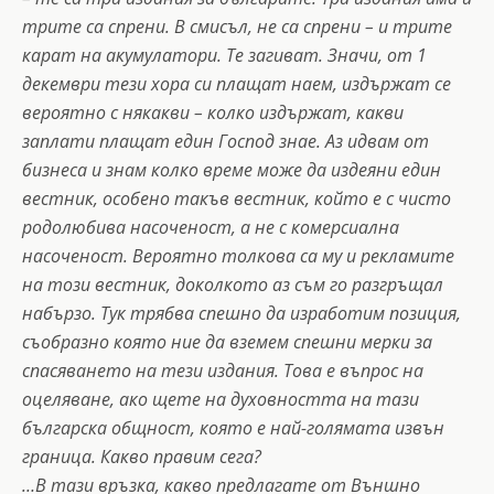
трите са спрени. В смисъл, не са спрени – и трите
карат на акумулатори. Те загиват. Значи, от 1
декември тези хора си плащат наем, издържат се
вероятно с някакви – колко издържат, какви
заплати плащат един Господ знае. Аз идвам от
бизнеса и знам колко време може да издеяни един
вестник, особено такъв вестник, който е с чисто
родолюбива насоченост, а не с комерсиална
насоченост. Вероятно толкова са му и рекламите
на този вестник, доколкото аз съм го разгръщал
набързо. Тук трябва спешно да изработим позиция,
съобразно която ние да вземем спешни мерки за
спасяването на тези издания. Това е въпрос на
оцеляване, ако щете на духовността на тази
българска общност, която е най-голямата извън
граница. Какво правим сега?
…В тази връзка, какво предлагате от Външно