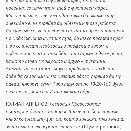
е от помощ този служебен адрес, тъй като
човекът го няма там, той е фиктивен адрес.
Мисълта ми е, ние очевидно няма да имаме спор,
очевидно е, че трябва да облекчим тази работа.
Струва ми се, че трябва да поканим представители
на надлежната институция, да им се постави срок
и да се внесат необходими промени в закон, в
подзаконов акт, в наредба. Това трябва да се реши,
защото това стимулира и друго – тукашни
български граждани злоупотребяват – за да ти
даде да се запишеш на неговия адрес, трябва да му
даваш някакви суми. Така трупат по 10-20-100 души
в кавички „живеещи“ на някакъв адрес.
ЮЛИАН АНГЕЛОВ:
Господин Председател,
повтарям думите на Борис Вангелов: да извикаме
няколко институции, от които зависят тези неща,
за да има по-експертно говорене.
(Шум и реплики.)