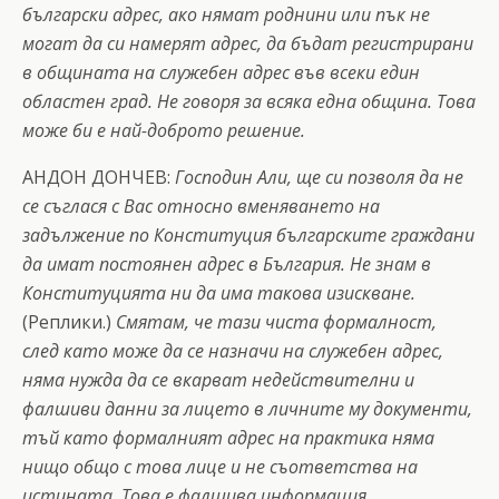
български адрес, ако нямат роднини или пък не
могат да си намерят адрес, да бъдат регистрирани
в общината на служебен адрес във всеки един
областен град. Не говоря за всяка една община. Това
може би е най-доброто решение.
АНДОН ДОНЧЕВ:
Господин Али, ще си позволя да не
се съглася с Вас относно вменяването на
задължение по Конституция българските граждани
да имат постоянен адрес в България. Не знам в
Конституцията ни да има такова изискване.
(Реплики.)
Смятам, че тази чиста формалност,
след като може да се назначи на служебен адрес,
няма нужда да се вкарват недействителни и
фалшиви данни за лицето в личните му документи,
тъй като формалният адрес на практика няма
нищо общо с това лице и не съответства на
истината. Това е фалшива информация.