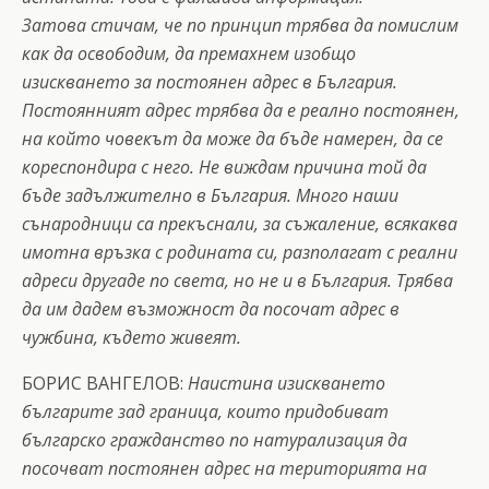
Затова стичам, че по принцип трябва да помислим
как да освободим, да премахнем изобщо
изискването за постоянен адрес в България.
Постоянният адрес трябва да е реално постоянен,
на който човекът да може да бъде намерен, да се
кореспондира с него. Не виждам причина той да
бъде задължително в България.
Много наши
сънародници са прекъснали, за съжаление, всякаква
имотна връзка с родината си, разполагат с реални
адреси другаде по света, но не и в България. Трябва
да им дадем възможност да посочат адрес в
чужбина, където живеят.
БОРИС ВАНГЕЛОВ:
Наистина изискването
българите зад граница, които придобиват
българско гражданство по натурализация да
посочват постоянен адрес на територията на