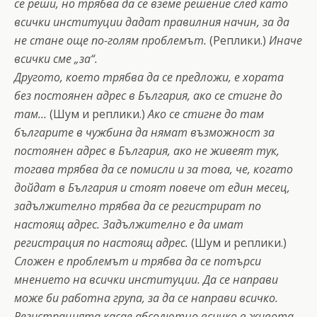
се реши, но трябва да се вземе решение след като
всички институции дадат правилния начин, за да
не стане още по-голям проблемът.
(Реплики.)
Иначе
всички сме „за“.
Другото, което трябва да се предложи, е хората
без постоянен адрес в България, ако се стигне до
там…
(Шум и реплики.)
Ако се стигне до там
българите в чужбина да нямат възможност за
постоянен адрес в България, ако не живеят тук,
тогава трябва да се помисли и за това, че, когато
дойдат в България и стоят повече от един месец,
задължително трябва да се регистрират по
настоящ адрес. Задължително е да имат
регистрация по настоящ адрес.
(Шум и реплики.)
Сложен е проблемът и трябва да се потърси
мнението на всички институции. Да се направи
може би работна група, за да се направи всичко.
Регистрацията касае абсолютно всичко в живота