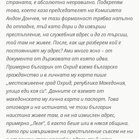
страната, е абсолютно неправилно. Подкрепям
това, което каза председателят на Комисията
Андон Дончев, че тази формалност трябва напълно
да отпадне, тъй като дори и да извърши
престъпление, на служебния адрес и да го търсиш,
той там не живее.
После, как ще разберем кой е
постоянният му адрес? Ами много ясно – от
документа от държавата от която идва.
Примерно българин от Охрид взема българско
гражданство и в личната му карта пише
„местоживеене град Охрид, република Македония,
улица еди коя си“. Данните се вземат от
македонската му лична карта и паспорт. Това
отговаря и на истината, че този българин
наистина живее там, а не на измислен адрес,
примерно „Леге“, 6 както беше или в някоя община.
Като при извършване на престъпление съвсем не ни