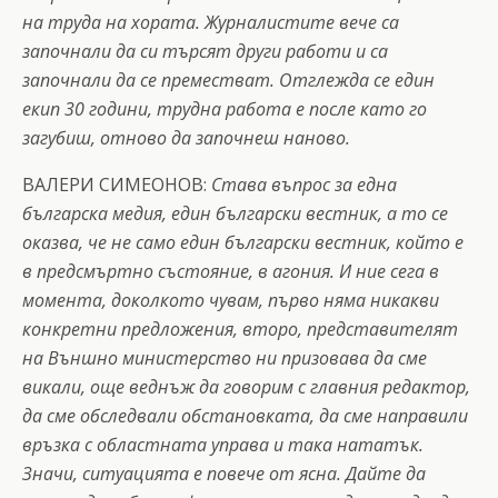
на труда на хората. Журналистите вече са
започнали да си търсят други работи и са
започнали да се преместват. Отглежда се един
екип 30 години, трудна работа е после като го
загубиш, отново да започнеш наново.
ВАЛЕРИ СИМЕОНОВ:
Става въпрос за една
българска медия, един български вестник, а то се
оказва, че не само един български вестник, който е
в предсмъртно състояние, в агония. И ние сега в
момента, доколкото чувам, първо няма никакви
конкретни предложения, второ, представителят
на Външно министерство ни призовава да сме
викали, още веднъж да говорим с главния редактор,
да сме обследвали обстановката, да сме направили
връзка с областната управа и така нататък.
Значи, ситуацията е повече от ясна. Дайте да