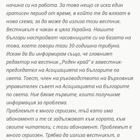
начина си на работа. За това нещо се иска един
гратисен период от време, в който те да влязат в
нова схема, за да може да излиза този вестник.
Вестникът е чакан в цяла Украйна. Нашите
българи настройват часовниците си на базата на
това, което говори тази 30-годишна трибуна.
Искам да Ви информирам също, че главният
редактор на вестник „Роден край“ е заместник-
председател на Асоциацията на българите по
света. Тоест, член на ръководството на Върховния
управителен съвет на Асоциацията на българите
по света. Ние бяхме първите, които получихме
информация за проблема.
Проблемът е много сериозен, тъй като има
абонамент и те се задължават към хората, към
своите читатели, с този абонамент. Проблемът е
много сериозен. Трябва да излиза вестникът, а