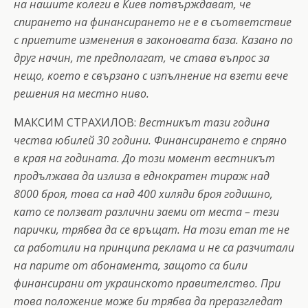
на нашите колеги в Киев потвърждават, че
спирането на финансирането не е в съответствие
с приетите изменения в законовата база. Казано по
друг начин, те предполагат, че става въпрос за
нещо, което е свързано с изпълнение на взети вече
решения на местно ниво.
МАКСИМ СТРАХИЛОВ:
Вестникът тази година
чества юбилей 30 години. Финансирането е спряно
в края на годината. До този момент вестникът
продължава да излиза в еднократен тираж над
8000 броя, това са над 400 хиляди броя годишно,
като се ползват различни заеми от места – тези
парички, трябва да се връщат. На този етап те не
са работили на принципа реклама и не са разчитали
на парите от абонамента, защото са били
финансирани от украинското правителство. При
това положение може би трябва да преразгледат