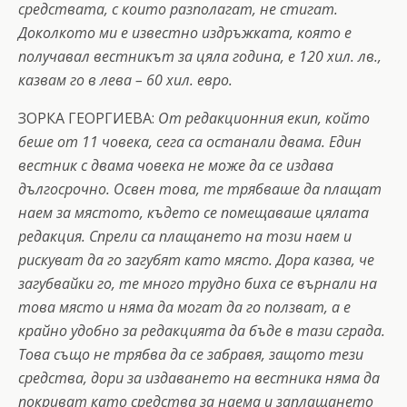
средствата, с които разполагат, не стигат.
Доколкото ми е известно издръжката, която е
получавал вестникът за цяла година, е 120 хил. лв.,
казвам го в лева – 60 хил. евро.
ЗОРКА ГЕОРГИЕВА:
От редакционния екип, който
беше от 11 човека, сега са останали двама. Един
вестник с двама човека не може да се издава
дългосрочно. Освен това, те трябваше да плащат
наем за мястото, където се помещаваше цялата
редакция. Спрели са плащането на този наем и
рискуват да го загубят като място. Дора казва, че
загубвайки го, те много трудно биха се върнали на
това място и няма да могат да го ползват, а е
крайно удобно за редакцията да бъде в тази сграда.
Това също не трябва да се забравя, защото тези
средства, дори за издаването на вестника няма да
покриват като средства за наема и заплащането