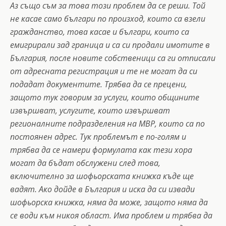
Аз също съм за това този проблем да се реши. Той
не касае само българи по произход, които са взели
гражданство, това касае и българи, които са
емигрирали зад граница и са си продали имотите в
България, после новите собственици са ги отписали
от адресната регистрация и те не могат да си
подадат документите.
Трябва да се прецени,
защото тук говорим за услуги, които общините
извършват, услугите, които извършват
регионалните подразделения на МВР, които са по
постоянен адрес. Тук проблемът е по-голям и
трябва да се намери формулата как тези хора
могат да бъдат обслужени след това,
включително за шофьорската книжка къде ще
вадят. Ако дойде в България и иска да си извади
шофьорска книжка, няма да може,
защото няма да
се води към никоя област. Има проблем и трябва да