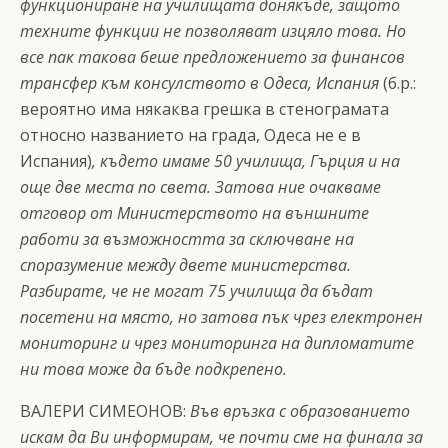
функциониране на училищата донякъде, защото
техните функции не позволяват изцяло това. Но
все пак такова беше предложението за финансов
трансфер към консулството в Одеса, Испания
(б.р.:
вероятно има някаква грешка в стенограмата
относно названието на града, Одеса не е в
Испания)
, където имаме 50 училища, Гърция и на
още две места по света. Затова ние очакваме
отговор от Министерството на външните
работи за възможността за сключване на
споразумение между двете министерства.
Разбирате, че не могат 75 училища да бъдат
посетени на място, но затова пък чрез електронен
мониторинг и чрез мониторинга на дипломатите
ни това може да бъде подкрепено.
ВАЛЕРИ СИМЕОНОВ:
Във връзка с образованието
искам да Ви информирам, че почти сме на финала за