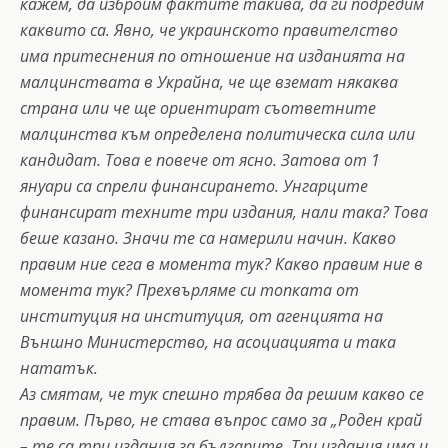
кажем, да изброим фактите такива, да ги подредим
каквито са. Явно, че украинското правителство
има притеснения по отношение на изданията на
малцинствата в Украйна, че ще вземат някаква
страна или че ще ориентират съответните
малцинства към определена политическа сила или
кандидат. Това е повече от ясно. Затова от 1
януари са спрели финансирането. Унгарците
финансират техните три издания, нали така? Това
беше казано. Значи те са намерили начин. Какво
правим ние сега в момента тук? Какво правим ние в
момента тук? Прехвърляме си топката от
институция на институция, от агенцията на
Външно Министерство, на асоциацията и така
нататък.
Аз смятам, че тук спешно трябва да решим какво се
правим. Първо, не става въпрос само за „Роден край
– те са три издания за българите. Три издания има и