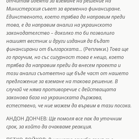
отчитам идеята за вземане на решение на
Министерския съвет за временно финансиране.
Единственото, което трябва да направим преди
това, е да направим анализ на украинското
законодателство – доколко то би позволило
нашият вестник и други издания да бъдат
финансирани от българската…
(Реплики.)
Това ще
го проучим, но със сигурност това е нещо, което
трябва да направим преди да внесем проекта и
този анализ съответно ще бъде част от нашето
предложение за вземане на такова решение. В
случай че няма противоречие с действащата
законова база на украинската държава,
естествено, че ние можем да вървим в тази посока.
АНДОН ДОНЧЕВ:
Ще помоля все пак да уточним
срок, за който да очакваме реакция.