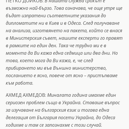
ПЕТКО ДОЙКОВ:
В нашата служба срокът е
възможно най-бързо. Това означава, че още утре ще
бъдат изпратени съответните указания до
дипломатите ни в Киев и в Одеса. След получаване
на анализа, изготвянето на пакета, който се внася
в Министерския съвет, нашите експерти го правят
в рамките на един ден. Така че трудно ми е в
момента да Ви кажа една седмица или два дни. Но
това, което мога да Ви кажа, е, че след
прибирането ми във Външно министерство,
посланието е ясно, повече от ясно – пристъпваме
към работа.
АХМЕД АХМЕДОВ:
Миналата година имахме един
сериозен проблем също в Украйна. Ставаше въпрос
за изучаване на българския език и тогава една
делегация от България посети Украйна, до Одеса
ходихме и там се запознахме с този случай.