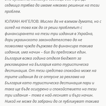
седмица трябва да имаме някакво решение на този
проблем.
ЮЛИАН АНГЕЛОВ:
Мислех да не вземам думата, но с
оглед на това как да се реши проблемът с
финансирането на тези три издания в Украйна,
дори украинското законодателство да не
позволява чужда държава да финансира такива
издания, има начин – бих Ви предложил един.
България всяка година отделя бюджет за
рекламиране на България като туристическа
дестинация. От тези средства спокойно може на
трите издания да се отпусне за реклама на
България като туристическа дестинация пари и
така ще бъде осигурено и спокойствието на тези
три издания – това е най-лесният и бърз начин.
Никой не може да забрани да се публикуват такива