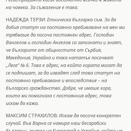
на човека. За съжаление е така.
НАДЕЖДА ТЕРЗИ:
Етническа българка съм. За да
добия статут на постоянно пребиваване на мен ми
трябваше да посоча постоянен адрес. Господин
Вангелов и господин Ангелов са запознати и знаят,
че българите от общностите от Сърбия,
Македония, Украйна и така нататък посочват
„Леге“ № 6. Това е адрес, на който хората могат да
се подпишат, за да извадят след това статут на
постоянно пребиваване и впоследствие – на
българско гражданство. Добре, че имаше хора,
които ми помогнаха с постоянния адрес, това
искам да кажа.
МАКСИМ СТРАХИЛОВ:
Искам да посоча конкретен
случай. Във Варна се намира наш бесарабски
българин, жител на Кировград в Украйна, който не