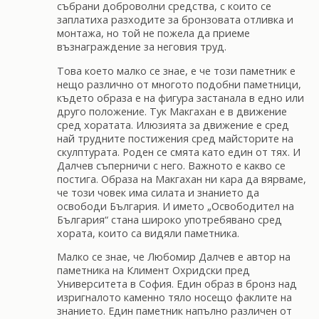
събрани доброволни средства, с които се
заплатиха разходите за бронзовата отливка и
монтажа, но той не пожела да приеме
възнаграждение за неговия труд.
Това което малко се знае, е че този паметник е
нещо различно от многото подобни паметници,
където образа е на фигура застанала в едно или
друго положение. Тук Макгахан е в движение
сред хоратата. Илюзията за движение е сред
най трудните постижения сред майсторите на
скулптурата. Роден се смята като един от тях. И
Далчев съперничи с него. Важното е какво се
постига. Образа на Макгахан ни кара да вярваме,
че този човек има силата и знанието да
освободи България. И името „Освободител на
България“ стана широко употребявано сред
хората, които са видяли паметника.
Малко се знае, че Любомир Далчев е автор на
паметника на Климент Охридски пред
Университета в София. Един образ в бронз над
изригналото каменно тяло носещо факлите на
знанието. Един паметник напълно различен от