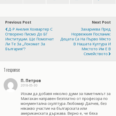
Previous Post
Next Post
Д-Р Анелия Хохвартер С
Захариева Пред
Отворено Писмо До БГ
Норвежкия Посланик:
Институции. Ще Помогнат
Децата Са На Първо Място
Ли Те За „Локомат За
В Нашата Култура И
България“?
Мястото Им Е В
Семейството
1 response
П. Петров
2018-05-30
Искам да добавя няколко думи за паметникът за
Макгахан направен безплатно от професора по
монументална скулптура Любомир Далчев, без
някакво участие на българската или
американската държава. Верно е, че бяха