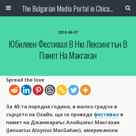
The Bulgarian Media Portal in Chicago
2018-06-07
Юбилеен Фестивал В Ню Лексингтън В
Памет На Макгахан
Spread the love
За 40-та поредна година, в малко градче в
сърцето на Охайо, ще се проведе
фестивал
в
памет на Джанюариъс Алойшиъс Макгахан
(Januarius Aloysius MacGahan), американски