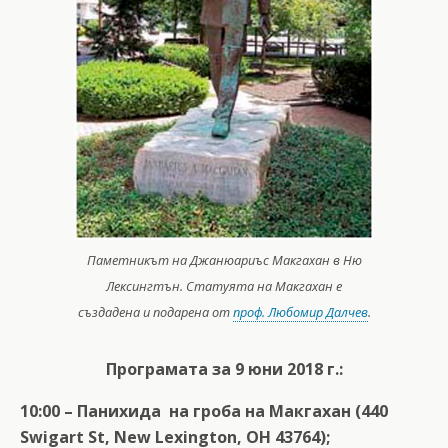
Паметникът на Джанюариъс Макгахан в Ню
Лексингтън. Статуята на Макгахан е
създадена и подарена от
проф. Любомир Далчев
.
Програмата за 9 юни 2018 г.:
10:00 – Панихида на гроба на Макгахан (440
Swigart St, New Lexington, OH 43764);