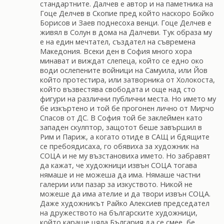
стандартните. Далчев е автор и на паметника на
Гоце Делчев в Скопие пред който наскоро Бойко
Борисов и Заев поднесоха венци. Гоце Делчев е
живял в Солун в дома на Далчеви. Тук образа му
е на един мечтател, създател на съвремена
Македония. Всеки ден в София много хора
минават и виждат слепеца, който се едно око
води ослепените войници на Самуила, или Йов
който протестира, или затворника от Холокоста,
който възвестява свободата и още над сто
фигури на различни публични места. Но името му
бе изкъртено и той бе прогонен лично от Мирчо
Спасов от ДС. В София той бе заклеймен като
западен скулптор, защотот беше завършил в
Рим и Париж, а когато отиде в САЩ и бдящите
се пребоядисаха, го обявиха за художник на
СОЦА и не му възстановиха името. Но забравят
да кажат, че художници извън СОЦА тогава
нямаше и не можеша да има. Нямаше частни
галерии или пазар за изкуството. Никой не
можеше да има ателие и да твори извън СОЦА.
Даже художникът Райко Алексиев председател
на дружеството на българските художници,
който караше цяла България да се смее, бе