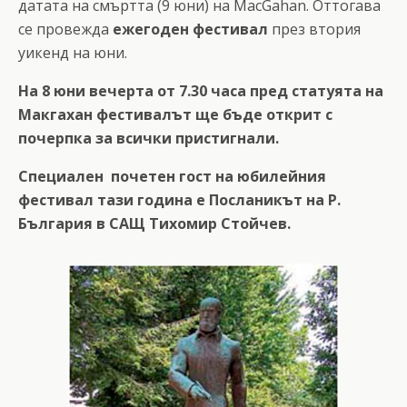
датата на смъртта (9 юни) на MacGahan. Оттогава
се провежда
ежегоден фестивал
през втория
уикенд на юни.
На 8 юни вечерта от 7.30 часа пред статуята на
Макгахан фестивалът ще бъде открит с
почерпка за всички пристигнали.
Специален почетен гост на юбилейния
фестивал тази година е Посланикът на Р.
България в САЩ Тихомир Стойчев.