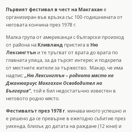
Първият фестивал в чест на Макгахан
е
организиран във връзка със 100-годишнината от
неговата кончина през 1978 г.
Малка група от американци с български произход
от района на
Кливланд
пристига в
Ню
Лексингтън
и те тръгват от врата до врата по
главната улица, за да търсят интерес и подкрепа
от местните жители за тържество. Макар, че има
надпис:
„Ню Лексингтън – родното място на
Джанюариус Макгахан Освободител на
България“
, той е бил недостатъчно известен в
неговото родно място.
Фестивалът през 1978 г
. минава много успешно и
е решено да се превърне в ежегодно събитие през
уикенда, близък до датата на раждане (12 юни) и