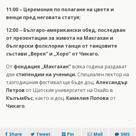
11:00 – Церемония по полагане на цветя и
венци пред неговата статуя;
12:00 – Българо-американски обяд, последван
от презентации за живота на Макгахан и
български фолклорни танци от танцовите
състави „Верея“ и „Хоро“ от Чикаго.
От
фондация „Макгахан“
всяка година раздават
две
стипендии на ученици.
Специален лектор на
тазгодишния фестивал ще бъде доц.
Александър
Петров
от Щатския университет на Охайо в
Кълъмбъс
, както и доц.
Камелия Попова
от
Чикаго
.
.
Share
Tweet
Pin
Mail
SMS