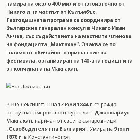
намира на около 400 мили от югоизточно от
Чикаго и на час път от Кълъмбъс.
Тазгодишната програма се координира от
българския генерален консул в Чикаго Иван
Анчев, със съдействието на местните членове
на фондацията „Макгахан“. Очаква се по-
голямо от обичайното присъствие на
фестивала, организиран на 140-ата годишнина
от кончината на Макгахан.
В Ню Лексингтън на
12 юни 1844 г
. се ражда
прочутият американски журналист
Джанюариус
Макгахан,
наричан от своите сънародници
„Освободителят на България“
. Умира на
9 юни
1878 г.
в Константинопол.