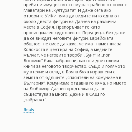
пребит и имуществотот му разграбено от новите
главатари на „културата“. И даже сега ако
отворите УИКИ няма да видите нито една от
около двеста фигури на Далчев на различни
места в София. Препоръчват го като
провинциален художник от Перущица, без даже
да се виждат неговите фигури. Еврейската
общност не смее да каже, че имат паметник за
Холокоста в центъра на София, а медиите
мълчат, че неговите творби „Бунт“ и „поп
Богомил“ бяха забранени, както и две големи
книги за неговото творчество. Също и голямото
му ателие и склад в Бояна бяха изравнени с
земята от бдяшите „спасители на комунизма в
България“. Комунизма отдавна го няма, но името
на Любомир Далчев продължава да не
съществува за много. Даже и в САЩ го
„забравят“.
Reply