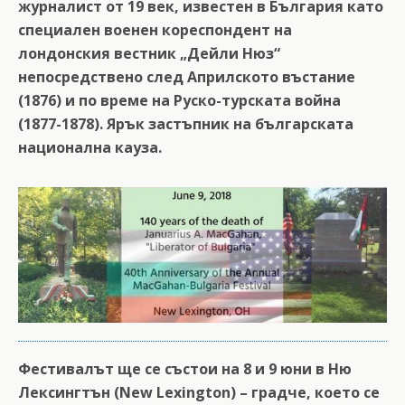
журналист от 19 век, известен в България като
специален военен кореспондент на
лондонския вестник „Дейли Нюз“
непосредствено след Априлското въстание
(1876) и по време на Руско-турската война
(1877-1878). Ярък застъпник на българската
национална кауза.
Фестивалът ще се състои на 8 и 9 юни в Ню
Лексингтън (New Lexington) – градче, което се