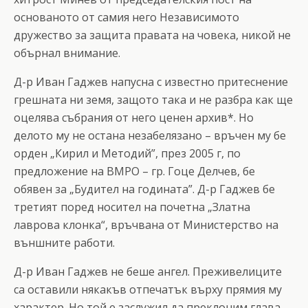
основаното от самия него Независимото
дружество за защита правата на човека, никой не
обърнал внимание.
Д-р Иван Гаджев напусна с известно притеснение
грешната ни земя, защото така и не разбра как ще
оцелява събрания от него ценен архив*. Но
делото му не остана незабелязано – връчен му бе
орден „Кирил и Методий”, през 2005 г, по
предложение на ВМРО – гр. Гоце Делчев, бе
обявен за „Будител на годината”. Д-р Гаджев бе
третият поред носител на почетна „Златна
лаврова клонка“, връчвана от Министерство на
външните работи.
Д-р Иван Гаджев не беше ангел. Преживелиците
са оставили някакъв отпечатък върху прямия му
характер. Но той е заслужил да преклоним глава