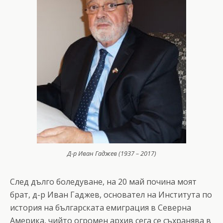
Д-р Иван Гаджев (1937 – 2017)
След дълго боледуване, на 20 май почина моят
брат, д-р Иван Гаджев, основател на Института по
история на българската емиграция в Северна
Америка, чийто огромен архив сега се съхранява в