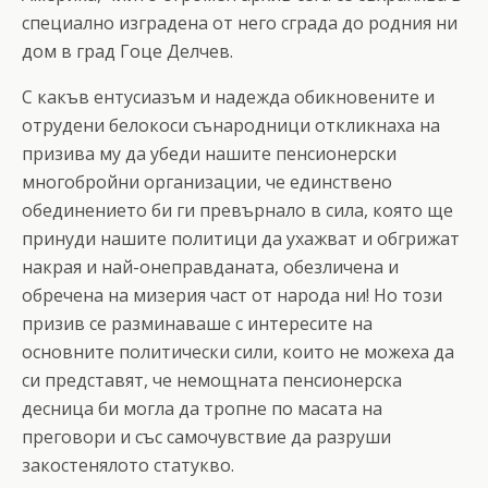
специално изградена от него сграда до родния ни
дом в град Гоце Делчев.
С какъв ентусиазъм и надежда обикновените и
отрудени белокоси сънародници откликнаха на
призива му да убеди нашите пенсионерски
многобройни организации, че единствено
обединението би ги превърнало в сила, която ще
принуди нашите политици да ухажват и обгрижат
накрая и най-онеправданата, обезличена и
обречена на мизерия част от народа ни! Но този
призив се разминаваше с интересите на
основните политически сили, които не можеха да
си представят, че немощната пенсионерска
десница би могла да тропне по масата на
преговори и със самочувствие да разруши
закостенялото статукво.