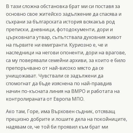
В тази сложна обстановка брат ми си поставя за
основно свое житейско задължение да спасява и
съхрани за българската история всякакъв род
преписки, дневници, фотодокументи, дори и
църковната утвар, съпътствала духовния живот
на първите ни емигранти. Куриозно е, че и
наследници на негови опоненти, дори на врагове,
са му поверявали семейни архиви, за които е било
препоръчвано от най-високо място да се
унищожават. Чувствали се задължени да
спомогнат да бъде изяснена по най-правдив
начин по-късната линия на ВМРО и работата на
контролираната от Европа МПО.
Ако там, Горе, има Върховен съдник, отсяващ
прецизно добрите и лошите дела на покойниците,
надявам се, че той би проявил към брат ми