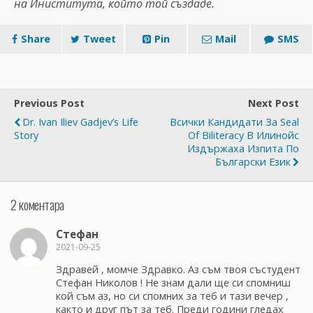
на Иниститута, който той създаде.
Share
Tweet
Pin
Mail
SMS
Previous Post
Next Post
Dr. Ivan Iliev Gadjev’s Life
Всички Кандидати За Seal
Story
Of Biliteracy В Илинойс
Издържаха Изпита По
Български Език
2 коментара
Стефан
2021-09-25
Здравей , момче Здравко. Аз съм твоя състудент
Стефан Николов ! Не знам дали ще си спомниш
кой съм аз, но си спомних за теб и тази вечер ,
както и друг път за теб. Преди години гледах