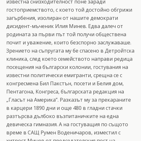
известна снизходителност поне заради
гостоприемството, с което той достойно обгрижи
загърбения, изолиран от нашите демократи
дисидент-мъченик Илия Минев. Едва далеч от
родината за първи път той получи обществена
почит и уважение, които безспорно заслужаваше.
Зрението на съпругата му бе спасено в Детройтска
клиника, след което семейството направи редица
посещения на български колонии, гостувания на
известни политически емигранти, срещна се с
конгресмена Бил Пакстън, посети и Белия дом,
Пентагона, Конгреса, българската редакция на
„Гласът на Америка”. Разказът му за прекараните
в карцери 1890 дни и още 480 в гладни стачки
разтърсва дълбоко възпитаничките на една
девическа гимназия. А на гостуващия по същото
време в САЩ Румен Воденичаров, изместил с
хитрост Минев от председателския пост на