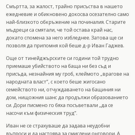
Смъртта, за жалост, трайно присъства в нашето
ежедневие и обикновено докосва осезателно само
най-близкото обкръжение на починалия. Старите
мъдреци са смятали, че той остава край нас,
докато спомена за него избледнее. Затова ще си
позволя да припомня кой беше д-р Иван Гаджев.
Още от тинейджърските си години той трудно
приемаше убийството на баща ни без съд и
присъда, незнайния му гроб, клеймото „врагове на
народната власт”, с което беше жигосано
семейството ни, отчуждаването на бащиния ни
дом, нищожния шанс да продължи образованието
си. Дори писмено го бяха посъветвали „да се
насочи към физическия труд”.
Иван не се страхуваше да задава неудобни
въпроси и да настоява за смислени онговори. А