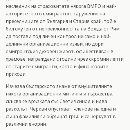
наследник на страховитата някога ВМРО и най-
авторитетното емигрантско сдружение на
преселниците от България и Стария край, той е
бил смутен от непреклонността на Вожда от Рим
да постави под личен контрол не само и най-
делнични организационни изяви, но дори
емигрантския духовен живот, осъществяван в
храмове, изграждани с години чрез скромни лепти
от старите емигранти, както и финансовите
приходи.
Изчезва българското знаме от внушителните
някога организационни митинги и тържества,
скъсва се връзката със Светия синод и идва
разколът. Черкви опустяват, членове на една и
съща фамилия си обръщат гръб и се черкуват в
различни енории.