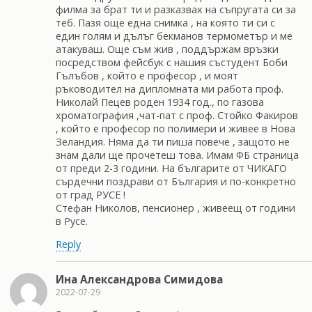
филма за брат ти и разказвах на съпругата си за
теб. Пазя още една снимка , на която ти си с
един голям и дълъг бекманов термометър и ме
атакуваш. Още съм жив , поддържам връзки
посредством фейсбук с нашия състудент Боби
Гълъбов , който е професор , и моят
ръководител на дипломната ми работа проф.
Николай Пецев роден 1934 год., по газова
хроматография ,чат-пат с проф. Стойко Факиров
, който е професор по полимери и живее в Нова
Зеландия. Няма да ти пиша повече , защото не
знам дали ще прочетеш това. Имам ФБ страница
от преди 2-3 години. На българите от ЧИКАГО
сърдечни поздрави от България и по-конкретно
от град РУСЕ !
Стефан Николов, пенсионер , живеещ от години
в Русе.
Reply
Ина Александрова Симидова
2022-07-29