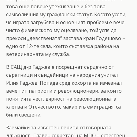
това още повече утежняваше и без това
символичния му граждански статут. Когато усети,
че играта загрубява и основният проблем е вече
чисто физическото му оцеляване, той успя да
прекоси „девствената” застава край Годешово –
едно от 12-те села, които съставяха района на
ветеринарната му служба.
В САЩ д-р Гаджев е посрещнат сърдечно от
съратници и съидейници на народния учител
Илия Гаджев. Попада сред кохорта на изчезнал
вече тип патриоти и революционери, за които
понятията чест, вярност на революционната
клетва и Отечеството, макар и в емиграция, са
били свещени.
Заемайки за известен период отговорната
длъжност „Главен секретар” на МПО – естествен