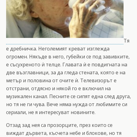
Тя
е дребничка. Неголемият креват изглежда
огромен. Някъде в него, губейки се под завивките,
е съсухреното ѝ телце. Главата ѝ е повдигната на
две възглавници, за да гледа стената, която е на
метър и половина от очите ѝ. Телевизорът е
отстрани, отдясно и някой го е включил на
музикален канал. Песните се сипят една след друга,
но тя не ги чува. Вече няма нужда от любимите си
сериали, не я интересуват новините.
Отзад зад нея са прозорците, през които се
виждат дървета, късчета небе и блокове, но тя