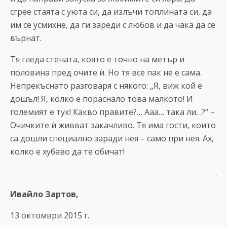
сгрее стаята с уюта си, да излъчи топлината си, да
им се усмихне, да ги зареди с любов и да чака да се
върнат.
Тя гледа стената, която е точно на метър и
половина пред очите ѝ. Но тя все пак не е сама.
Непрекъснато разговаря с някого: „Я, виж кой е
дошъл! Я, колко е пораснало това малкото! И
големият е тук! Какво правите?… Ааа… така ли…?“ –
Очичките ѝ живват закачливо. Тя има гости, които
са дошли специално заради нея – само при нея. Ах,
колко е хубаво да те обичат!
.
Ивайло Зартов,
13 октомври 2015 г.