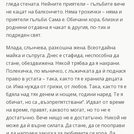
гледа стената. Нейните приятели – гълъбите вече
не кацат на балкончето. Няма трохички – няма и
приятели гълъби. Сама е. Обичани хора, близки и
роднини отдавна я чакат в другия, по-тих и
подреден свят.
Млада, слънчева, разкошна жена. Всеотдайна
майка и съпруга. Днес е стафида, неспособна да
стане, обездвижена. Някой трябва да я нахрани.
Полекичка, по мъничко, с лъжичката да ѝ поднася
право в устата – така, както тя е хранила децата
си. Има нужда от грижи, от любов. Така, както тя е
бдяла над тях денем и нощем, години наред. Те я
обичат, но са „възпрепятствани“. Идват от време
на време, правят, каквото могат, но то не е
достатъчно. Вече нищо не е достатъчно. Никой не
може да ѝ върне силата. Да стане, да се пооправи
и да направи закуска за любимите си хора. Да