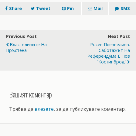
Share
Tweet
Pin
Mail
SMS
Previous Post
Next Post
Властелините На
Росен Плевнелиев:
Пръстена
Саботажът На
Референдума Е Нов
“Костинброд”
Вашият коментар
Трябва да
влезете
, за да публикувате коментар.