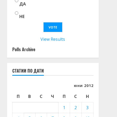
ДА
НЕ
View Results
Polls Archive
СТАТИИ ПО ДАТИ
юни 2012
П
В
С
Ч
П
С
Н
1
2
3