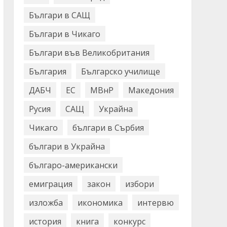
Българи в САЩ
Българи в Чикаго
Българи във Великобритания
България
Българско училище
ДАБЧ
ЕС
МВнР
Македония
Русия
САЩ
Украйна
Чикаго
българи в Сърбия
българи в Украйна
българо-американски
емиграция
закон
избори
изложба
икономика
интервю
история
книга
конкурс