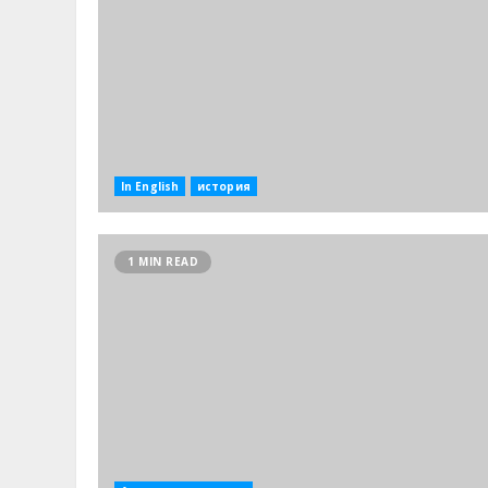
In English
история
1 MIN READ