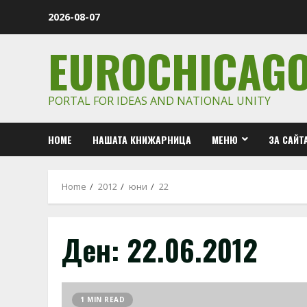
Skip
2026-08-07
to
content
EUROCHICAG
PORTAL FOR IDEAS AND NATIONAL UNITY
HOME
НАШАТА КНИЖАРНИЦА
МЕНЮ
ЗА САЙТ
Home
2012
юни
22
Ден:
22.06.2012
1 MIN READ