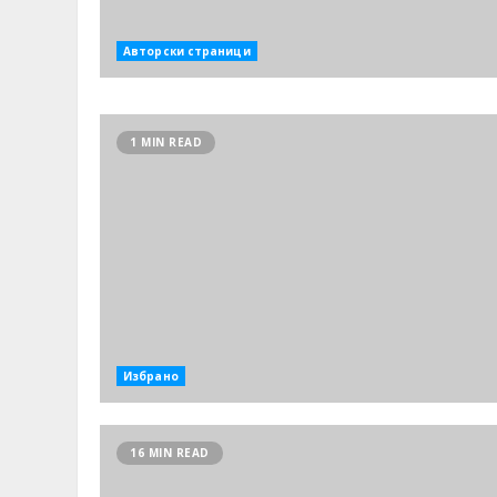
Авторски страници
1 MIN READ
Избрано
16 MIN READ