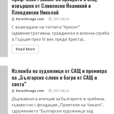
извършен от Сливенски Йоаникий и
Пловдивски Николай
Eurochicago.com
2012-06-22
С въвеждане на титлата “Архонт”
(административна, гражданска и военна служба
в Гърция през ІV век преди Христа)...
Read More
Изложба на художници от САЩ и премиера
на „Българско слово и багри от САЩ и
света”
Eurochicago.com
2012-06-22
Държавната агенция за българите в чужбина,
съвместно с фондация „Приятели на Чикаго”,
сдружението “Български художници зад