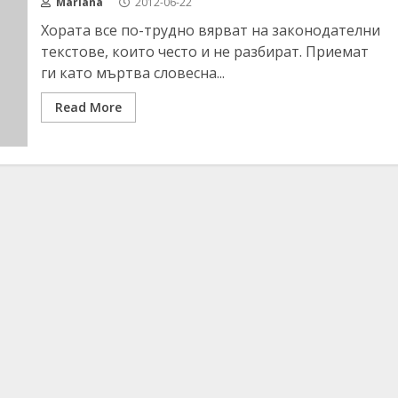
Mariana
2012-06-22
Хората все по-трудно вярват на законодателни
текстове, които често и не разбират. Приемат
ги като мъртва словесна...
Read More