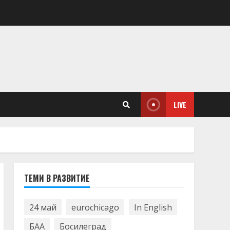
LIVE
ТЕМИ В РАЗВИТИЕ
24 май
eurochicago
In English
БАА
Босилеград