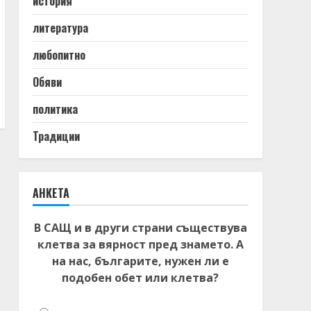
история
литература
любопитно
Обяви
политика
Традиции
АНКЕТА
В САЩ и в други страни съществува
клетва за вярност пред знамето. А
на нас, българите, нужен ли е
подобен обет или клетва?