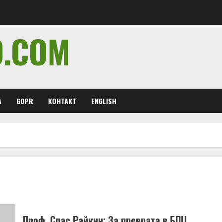
O.COM
А
GDPR
КОНТАКТ
ENGLISH
Проф. Спас Райкин: За преврата в БПЦ,