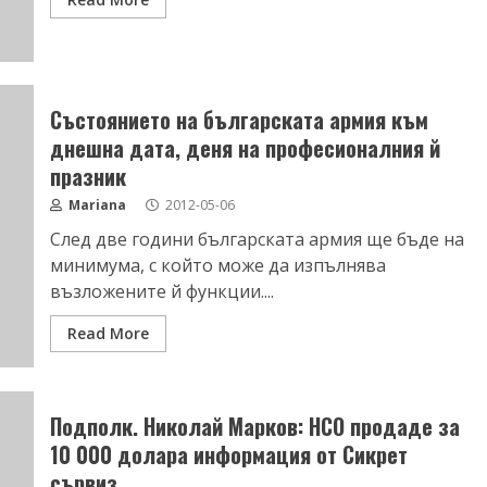
Състоянието на българската армия към
днешна дата, деня на професионалния й
празник
Mariana
2012-05-06
След две години българската армия ще бъде на
минимума, с който може да изпълнява
възложените й функции....
Read More
Подполк. Николай Марков: НСО продаде за
10 000 долара информация от Сикрет
сървиз