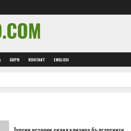
O.COM
А
GDPR
КОНТАКТ
ENGLISH
Турски историк скандализира българските