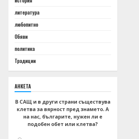
история
литература
любопитно
Обяви
политика
Традиции
АНКЕТА
В САЩ и в други страни съществува
клетва за вярност пред знамето. А
на нас, българите, нужен ли е
подобен обет или клетва?