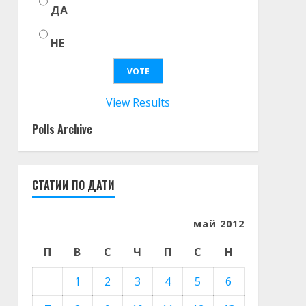
ДА
НЕ
View Results
Polls Archive
СТАТИИ ПО ДАТИ
май 2012
П
В
С
Ч
П
С
Н
1
2
3
4
5
6