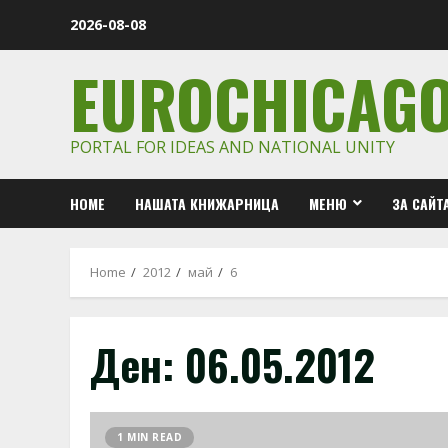
Skip
2026-08-08
to
content
EUROCHICAG
PORTAL FOR IDEAS AND NATIONAL UNITY
HOME
НАШАТА КНИЖАРНИЦА
МЕНЮ
ЗА САЙТ
Home
2012
май
6
Ден:
06.05.2012
1 MIN READ