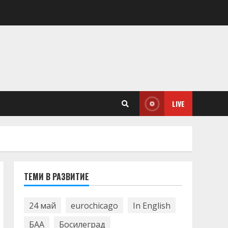
LIVE
ТЕМИ В РАЗВИТИЕ
24 май
eurochicago
In English
БАА
Босилеград