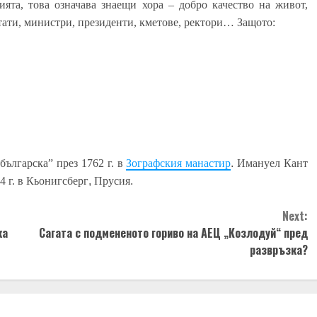
ята, това означава знаещи хора – добро качество
на живот,
утати, министри, президенти,
кметове,
ректори…
Защото:
българска”
през
1762 г.
в
Зографския
манастир
.
Имануел Кант
84
г. в
Кьонигсберг
,
Прусия
.
Next:
ка
Сагата с подмененото гориво на АЕЦ „Козлодуй“ пред
развръзка?