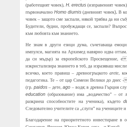
(работещият човек),
H. erectus
(изправеният човек)
първоначално
Homo diurnis
(дневният човек
)
.
В ко
човек – защото сме заспали, някой трябва да ни съ
Будители, будни, пробуждащи се, заспали? Въпро
към любовта към знанието.
Не знам в други езици дума, съчетаваща емоци
импулси, магията на Архимед навярно идва оттам
да си мъдър) за
европейското
Просвещение, е
изкристализира знанието в теб, да изразяваш мисли
всичко, което правиш – древногръцкото
arеte
, к
педагогика. Те – от цар Симеон Велики до днес -
(гр.
paidos
– дете,
ago
– водя; в древна Гърция слу
education
(образование) има „водачество” – от
разкриеш способностите на ученика), където
d
Следователно учителите са „слуги” на учениците и 
Благодарение на приоритетното инвестиране в о
Сингапур, Япония, Южна Корея, сега – и Китай.