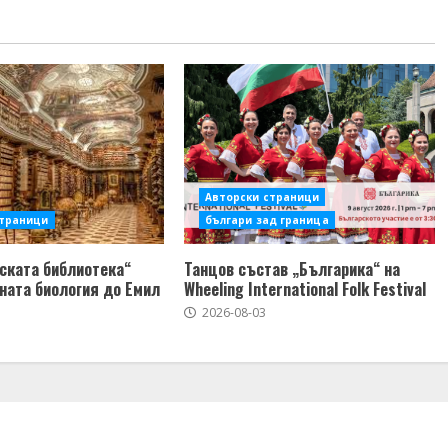
Авторски страници
страници
българи зад граница
ската библиотека“
Танцов състав „Българика“ на
ната биология до Емил
Wheeling International Folk Festival
2026-08-03