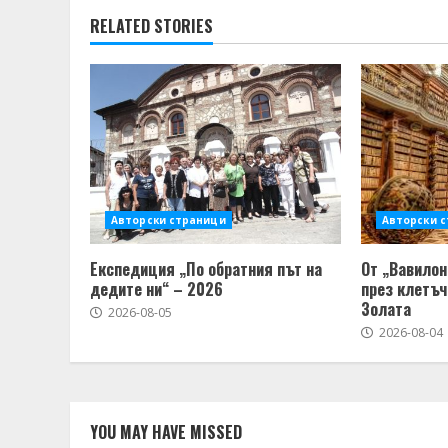
RELATED STORIES
Авторски страници
Авторски 
Експедиция „По обратния път на
От „Вавилон
дедите ни“ – 2026
през клетъч
Золата
2026-08-05
2026-08-04
YOU MAY HAVE MISSED