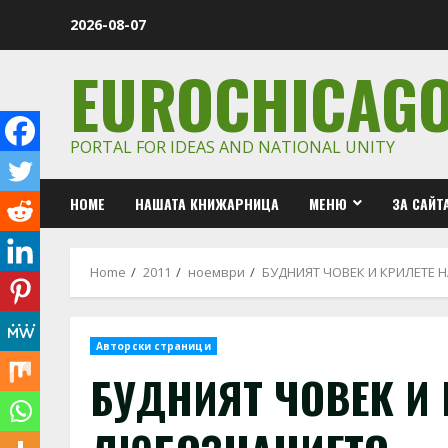
Skip
2026-08-07
to
content
EUROCHICAG
PORTAL FOR IDEAS AND NATIONAL UNITY
HOME
НАШАТА КНИЖАРНИЦА
МЕНЮ
ЗА САЙТ
Home
2011
ноември
БУДНИЯТ ЧОВЕК И КРИЛЕТЕ
Авторски страници
БУДНИЯТ ЧОВЕК И 