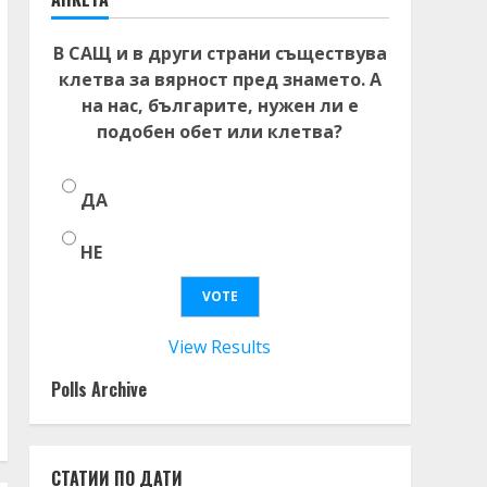
В САЩ и в други страни съществува
клетва за вярност пред знамето. А
на нас, българите, нужен ли е
подобен обет или клетва?
ДА
НЕ
View Results
Polls Archive
СТАТИИ ПО ДАТИ