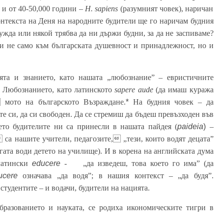
 и от 40-50,000 години –
H. sаpiens
(разумният човек), наричан
нтекста на Деня на народните будители ще го наричам будния
бужда или някой трябва да ни държи будни, за да не заспиваме?
си не само към българската душевност и принадлежност, но и
ята и знанието, като нашата
„любознание” – евристичните
. Любознанието, като латинското
saperе aude
(да имаш куража
 мото на
българското Възраждане.
*
На
будния човек – да
те си, да си свободен. Да се стремиш да бъдеш превъзходен във
оето будителите ни са принесли в нашата пайдея (
paideia
)
–
 са нашите учители, педагозите, „тези, които водят децата”
гата води детето на училище). И в корена на английската дума
 латински
educere
- „да изведеш, това което го има” (да
ucere
означава „да водя”; в нашия контекст – „да будя”.
студентите – и водачи, будители на нацията.
бразованието и науката, се родиха икономическите тигри в