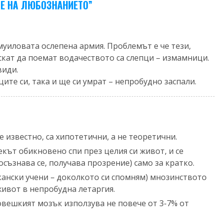
ТЕ НА ЛЮБОЗНАНИЕТО
”
муиловата ослепена армия. Проблемът е че тези,
искат да поемат водачеството са слепци – измамници.
види.
ите си, така и ще си умрат – непробудно заспали.
е известно, са хипотетични, а не теоретични.
векът обикновено спи през целия си живот, и се
осъзнава се, получава прозрение) само за кратко.
кански учени – доколкото си спомням) мнозинството
живот в непробудна летаргия.
 човешкият мозък използува не повече от 3-7% от