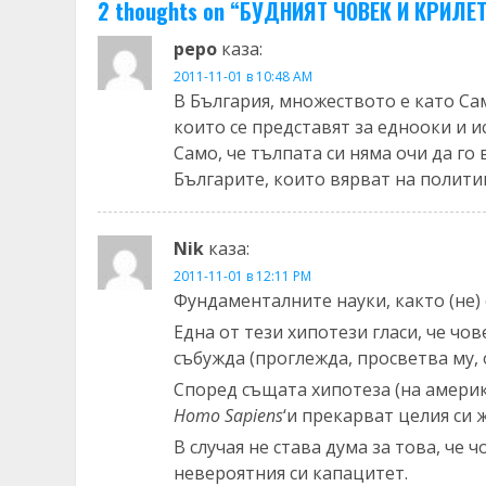
2 thoughts on “
БУДНИЯТ ЧОВЕК И КРИЛЕ
pepo
каза:
2011-11-01 в 10:48 AM
В България, множеството е като Са
които се представят за еднооки и 
Само, че тълпата си няма очи да го 
Българите, които вярват на политиц
Nik
каза:
2011-11-01 в 12:11 PM
Фундаменталните науки, както (не) 
Една от тези хипотези гласи, че чо
събужда (проглежда, просветва му, 
Според същата хипотеза (на амери
Homo Sapiens
‘и прекарват целия си 
В случая не става дума за това, че
невероятния си капацитет.