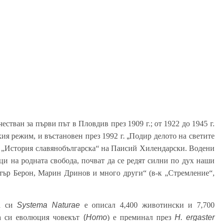
естван за първи път в Пловдив през 1909 г.; от 1922 до 1945 г.
ия режим, и въстановен през 1992 г.
„
Подир делото на светите
и „История славянобългарска“ на Паисий Хилендарски. Водени
ци на родната свобода, почват да се редят силни по дух наши
ър Берон, Марин Дринов и много други“ (в-к „Стремление“,
га си
Systema Naturae
е описал 4,400 животински и 7,700
а си еволюция човекът
(
Homo
) е преминал през
H. ergaster