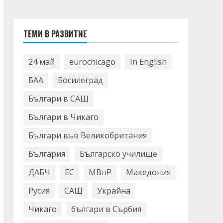
ТЕМИ В РАЗВИТИЕ
24 май
eurochicago
In English
БАА
Босилеград
Българи в САЩ
Българи в Чикаго
Българи във Великобритания
България
Българско училище
ДАБЧ
ЕС
МВнР
Македония
Русия
САЩ
Украйна
Чикаго
българи в Сърбия