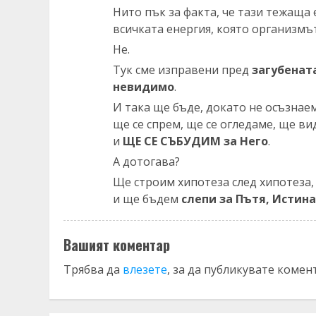
Нито пък за факта, че тази тежаща 
всичката енергия, която организмът
Не.
Тук сме изправени пред
загубенат
невидимо
.
И така ще бъде, докато не осъзнае
ще се спрем, ще се огледаме, ще ви
и
ЩЕ СЕ СЪБУДИМ за Него
.
А дотогава?
Ще строим хипотеза след хипотеза,
и ще бъдем
слепи за Пътя, Истин
Вашият коментар
Трябва да
влезете
, за да публикувате комен