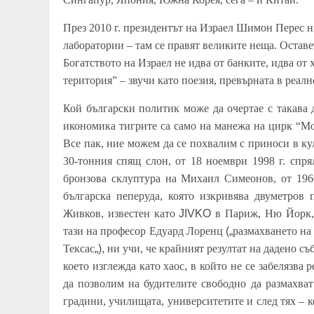
През 2010 г. президентът на Израел Шимон Перес ни
лаборатории – там се правят великите неща. Оставе
Богатството на Израел не идва от банките, идва
от 
територия” – звучи като поезия, превърната в реал
Кой български политик може да очертае с такава
икономика тигрите са само на манежа на цирк “Мо
Все пак, ние можем да се похвалим с приноси в ку
30-тонния спящ слон, от 18 ноември 1998 г. спр
бронзова склуптура на
Михаил Симеонов, от 196
българска пеперуда, която изкривява двуметров
Живков, известен като
JIVKO
в Париж, Ню Йорк, 
тази на професор Едуард Лоренц
(„
размахването на
Тексас
„)
,
ни учи, че крайният резултат на дадено съ
което изглежда като хаос
,
в който не се забелязва р
да позволим на
будителите свободно да
размахват
градин
и
, училищ
ата
, университет
ите
и след тях – 