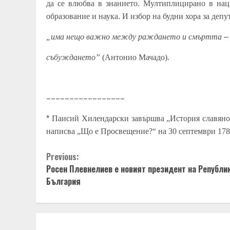
да се влюбва в знанието. Мултиплицирано в наци
образование
и
наука
.
И избор на будни хора за деп
„има нещо важно между раждането и смъртта
–
събуждането”
(Антонио Мачадо).
–––––––––––––––––
*
Паисий Хилендарски
завършва „История славяно
написва
„Що е Просвещение?“
на
30 септември 17
Continue
Previous:
Росен Плевнелиев е новият президент на Републи
Reading
България