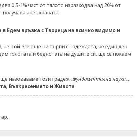
едва 0,5-1% част от тялото изразходва над 20% от
 получава чрез храната.
а в Едем връзка с Твореца на всичко видимо и
м, че
Той
все още ни търпи с надеждата, че един ден
дим голотата и беднотата на душите си, ще се покаем
 ще назоваваме този градеж „
фундаментална наука
„,
ата, Възкресението и Живота
.
тар.