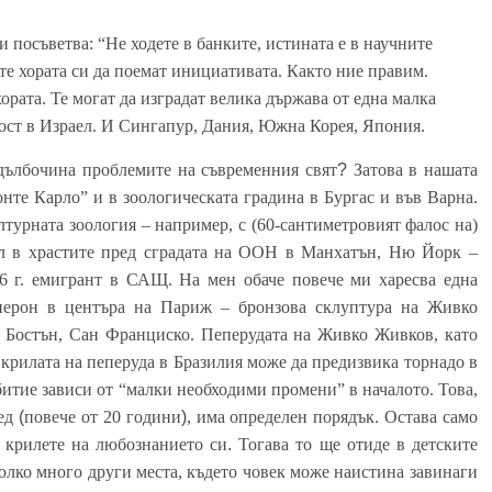
 посъветва: “Не ходете в банките, истината е в научните
те хората си да поемат инициативата. Както ние правим.
хората. Те могат да изградат велика държава от една малка
ност в Израел. И Сингапур, Дания, Южна Корея, Япония.
 дълбочина проблемите на съвременния свят
?
Затова
в нашата
нте Карло” и в зоологическата градина в Бургас и във Варна.
лтурната зоология – например, с (60-сантиметровият фалос на)
ял в храстите пред сградата на ООН в Манхатън, Ню Йорк –
6 г. емигрант в САЩ. На мен обаче повече ми харесва една
 перон в центъра на Париж – бронзова склуптура на Живко
Бостън, Сан Франциско.
Пеперудата на Живко Живков, като
 крилата на пеперуда в Бразилия може да предизвика торнадо в
битие зависи от “малки необходими промени” в началото. Това,
ед
(
повече от 20 години
)
, има определен порядък. Остава само
крилете на любознанието си
.
Тогава то ще отиде в детск
ите
колко много
други
места, където човек може наистина завинаги