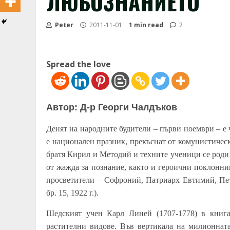
ЛЮБОЗНАНИЕТО
Peter
2011-11-01
1 min read
2
Spread the love
Автор: Д-р Георги Чалдъков
Денят на народните будители –
първи ноември – е ч
е национален празник, прекъснат от комунистическ
братя Кирил и Методий и техните ученици се род
от жажда за познание, както и героични поклонни
просветители – Софроний, Патриарх Евтимий, Пет
бр. 15, 1922 г.).
Шедският учен Карл Линей (1707-1778) в кни
растителни видове. Във вертикала на милионнат