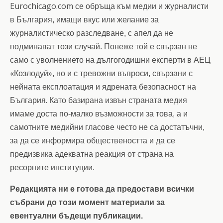
Eurochicago.com
се обръща към медии и журналисти
в България, имащи вкус или желание за
журналистическо разследване, с апел да не
подминават този случай. Понеже той е свързан не
само с уволнението на дългогодишни експерти в АЕЦ
«
»
Козлодуй
, но и с тревожни въпроси, свързани с
нейната експлоатация и ядрената безопасност на
.
България
Като базирана извън страната медия
имаме доста по-малко възможности за това, а и
самотните медийни гласове често не са достатъчни,
за да се информира обществеността и да се
предизвика адекватна
реакция от страна на
ресорните институции.
Редакцията ни е готова да предостави всички
събрани до този момент материали за
евентуални бъдещи публикации.