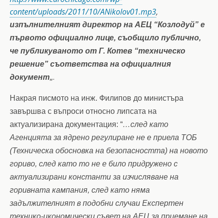
content/uploads/2011/10/ANikolov01.mp3
,
изпълнителният директор на АЕЦ “Козлодуй” е
първото официално лице, съобщило публично,
че публикуваното от Г. Котев “техническо
решение”
съответства на официалния
„.
документ
Накрая писмото на инж. Филипов до министъра
завършва с въпроси относно липсата на
актуализирана документация: “
…след като
Агенцията за ядрено регулиране не е приела ТОБ
(Техническа обосновка на безопасността) на новото
гориво, след като то не е било придружено с
актуализирани константи за изчисляване на
горивната кампания, след като няма
задължителният в подобни случаи Експертен
техни
ко-икономически
съвет
на АЕЦ за приемане на