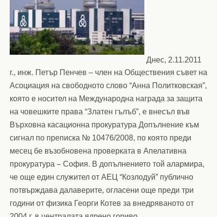
Днес, 2.11.
2011
г., инж. Петър Пенчев – член на Обществения съвет на
Асоциация на свободното слово “Анна Политковская”,
която е носител на Международна награда за защита
на човешките права “Златен гълъб”, е внесъл във
Върховна касационна прокуратура Допълнение към
сигнал по преписка № 10476/2008, по която преди
месец бе възобновена проверката в Апелативна
–
прокуратура
София. В допълнението той алармира,
че още един служител от АЕЦ “Козлодуй” публично
,
потвърждава далаверите
огласени още преди три
години от физика Георги Котев за внедряваното от
.
2004 г. в централата ядрено гориво