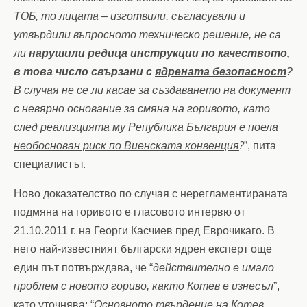
ТОБ, то лицата – изготвили, съгласували и
утвърдили въпросното техническо решение, не са
ли
нарушили редица инструкции по качеството,
в това число свързани с
ядрената безопасност
?
В случая не се ли касае за създаването на документ
с невярно основание за смяна на горивото, като
след реализцията му
Република България е поела
?
необоснован риск по Виенската конвенция
”, пита
специалистът.
Ново доказателство по случая с нерегламентираната
подмяна на горивото е гласовото интервю от
21.10.2011 г. на Георги Касчиев
пред Еврочикаго. В
него най-известният български ядрен експерт още
един път потвърждава, че “
действително е имало
проблем с новото гориво, както Котев е изнесъл
”,
като уточнява: “
Основното твърдение на Котев