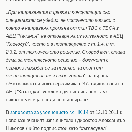
„
При направената справка и консултации със
специалисти
се убедих, че посоченото гориво, с
което е направена промяна от тип ТВС с ТВСА в
АЕЦ “Калинин”, не отговаря на използваното в АЕЦ
“Козлодуй”, което е в противоречие с т. 1.4. и т.
2.3.2. от техническото решение. Според мен, става
дума за техническото решение – документ с
невярно твърдение за наличие на опит от
експлоатация на този тип гориво
”, завършва
обяснението на инженер-химика с 37-годишен опит в
АЕЦ “Козлодуй”, уволнен дисциплинарно само
.
няколко месеца преди пенсиониране
В
заповедта за уволнението № НК-14
от 12.10.2011 г.,
новоназначеният изпълнителен директор Александър
Николов (чийто подпис стои като “съгласувал”