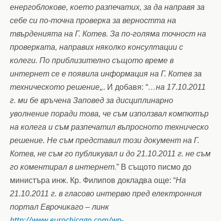
енергоблокове, което разпечатих, за да направя за
себе си по-точна проверка за верността на
твърденията на Г. Котев. За по-голяма точност на
проверката, направих няколко консултации с
колеги. По приблизително същото време в
интернет се е появила информация на Г. Котев за
„
техническото решение
. И добавя: “
…на 17.10.2011
г. ми бе връчена Заповед за дисциплинарно
уволнение поради това, че съм използвал компютър
на колега и съм разпечатил въпросното техническо
решение. Не съм представил този документ на Г.
Котев, не съм го публикувал и до 21.10.2011 г. не съм
го коментирал в интернет.
” В същото писмо до
министъра инж. Кр. Филипов докладва още: “
На
21.10.2011 г. в гласово интервю пред електронния
портал Еврочикаго – линк
http://www.eurochicago.com/wp-