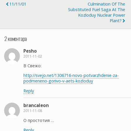
11/11/01
Culmination Of The
Substituted Fuel Saga At The
Kozloduy Nuclear Power
Plant?
2 коментара
Pesho
2011-11-02
В Свежо:
http://svejo.net/1306716-novo-potvarzhdenie-za-
podmeneno-gorivo-v-aets-kozloduy
Reply
brancaleon
2011-11-08
О простотия …
Reply