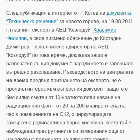
След публикация в интернет от Г. Котев на
документа
“Техническо решение”
за новото гориво, на 19.08.2011
г. главният експерт в АЕЦ “Козлодуй”
Красимир
Филипов
, в свое писмено обяснение до Костадин
Димитров – изпълнителен директор на АЕЦ
“Козлодуй” по това време, докладва защо е
разпечатил същия документ, заради което е започнало
вътрешно разследване. Ръководството на централата
не взема
предвид признанието на експерта, че е
проявил интерес към въпросния документ, защото е
10-
бил силно смутен от
кратното повишаване на
–
радиационния фон
от 20 на 200 милирентгена на
,
час в помещенията на СК2
с циркулиращата
замърсена радиоактивна борна киселина, което той е
наблюдавал чрез рутинните си измервания още от
началото на подмяната на ядреното гориво.