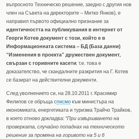
,
въпросното Техническо решение
заедно с другия нов
член на Съвета на директорите – Митко Янков), е
направил първото официално признание за
идентичността на публикувания в интернет от
Георги Котев документ с този, който е в
Информационната система – БД
(База данни)
“Изменения в проекта” дружествен документ,
;
свързан с горивните касети
т.е. това е
доказателство, че скандалните разкрития на Г. Котев
се базират на действителни документи.
След уволнението си, на 28.10.2011 г. Красимир
Филипов се обръща с
писмо
към министъра на
икономиката, енергетиката и туризма Трайчо Трайков,
в което отново докладва: “
При извършването на
проверката, случайно попаднах на техническото
решение за промяна на горивото на 5 и 6