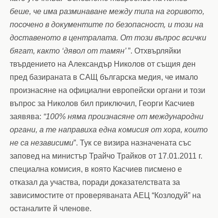
беше, че има разминаване между типа на горивото,
,
посочено в документите по безопасност
и този на
доставеното в централата. От този въпрос всички
бягат, както ‘дявол от тамян’
”. Отхвърляйки
твърдението на Александър Николов от същия ден
пред базираната в САЩ българска медия, че имало
произнасяне на официални европейски органи и този
въпрос за Николов бил приключил, Георги Касчиев
заявява:
“100% няма произнасяне от международни
органи, а те направиха една комисия от хора, които
не са независими
”. Тук се визира назначената със
заповед на министър Трайчо Трайков от 17.01.2011 г.
специална комисия, в която Касчиев
писмено е
,
отказал да участва
поради доказателствата за
зависимостите от проверяваната АЕЦ “Козлодуй” на
останалите й членове.