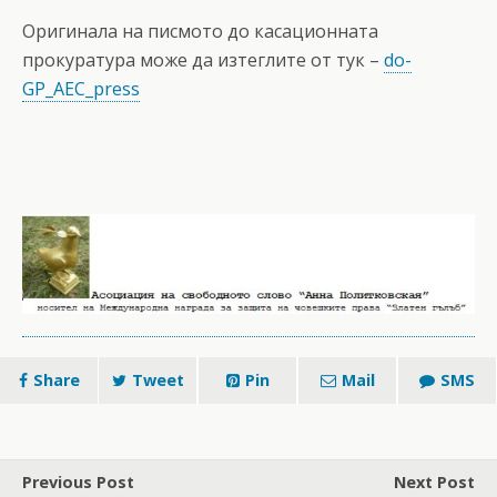
Оригинала на писмото до касационната
прокуратура може да изтеглите от тук –
do-
GP_AEC_press
Share
Tweet
Pin
Mail
SMS
Previous Post
Next Post