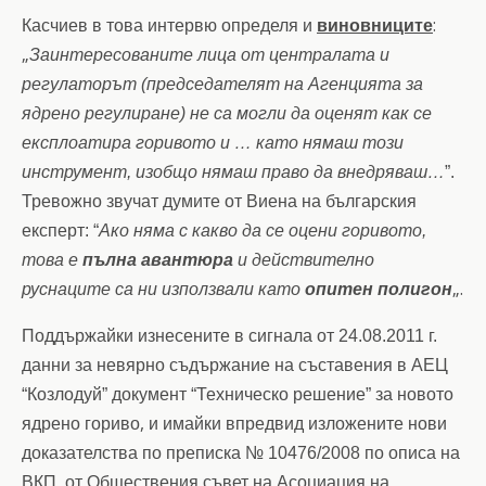
:
Касчиев в това интервю определя и
виновниците
„
Заинтересованите лица от централата и
регулаторът
(председателят на Агенцията за
ядрено регулиране) не са могли да оценят как се
експлоатира горивото и … като нямаш този
инструмент, изобщо нямаш право да внедряваш…
”.
Тревожно звучат думите от Виена на българския
експерт: “
Ако няма с какво да се оцени горивото,
това е
пълна авантюра
и действително
„.
руснаците са ни използвали като
опитен полигон
Поддържайки изнесените в сигнала от 24.08.2011 г.
данни за невярно съдържание на съставения в АЕЦ
“Козлодуй” документ “Техническо решение” за новото
,
ядрено гориво
и имайки впредвид изложените нови
доказателства по преписка № 10476/2008
по описа на
ВКП, от Обществения съвет на Асоциация на