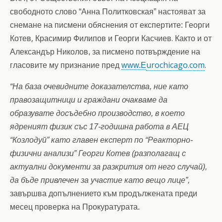
свободното слово “Анна Политковская” настояват за
снемане на писмени обяснения от експертите:
Георги
,
.
Котев
Красимир Филипов и Георги Касчиев
Както и от
Александър Николов, за писмено потвърждение на
urochicago.com
.
гласовите му признание пред
www.E
“На база очевидните доказателства, ние като
правозащитници и граждани очакваме да
образувате досъдебно производство, в което
ядреният физик със 17-годишна работа в АЕЦ
“Козлодуй” като главен експерт по “Реакторно-
физични анализи” Георги Котев
(разполагащ с
актуални документи за разкрития от него случай),
да бъде привлечен за участие като вещо лице”,
завършва допълнението към продължената преди
месец проверка на Прокуратурата.