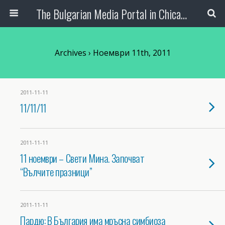
The Bulgarian Media Portal in Chicago
Archives › Ноември 11th, 2011
2011-11-11
11/11/11
2011-11-11
11 ноември – Свети Мина. Започват
“Вълчите празници”
2011-11-11
Пардю: В България има мръсна симбиоза