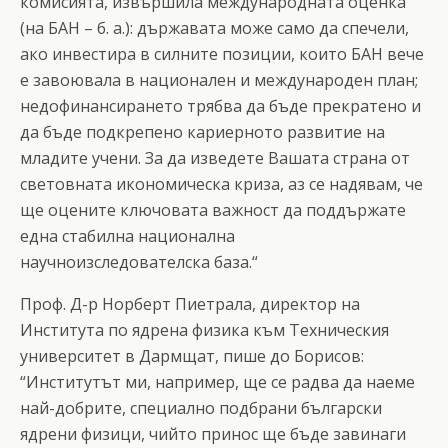
комисията, извършила международната оценка
(на БАН – б. а.): държавата може само да спечели,
ако инвестира в силните позиции, които БАН вече
е завоювала в национален и международен план;
недофинансирането трябва да бъде прекратено и
да бъде подкрепено кариерното развитие на
младите учени. За да изведете Вашата страна от
световната икономическа криза, аз се надявам, че
ще оцените ключовата важност да поддържате
една стабилна национална
научноизследователска база.“
Проф. Д-р Норберт Пиетрала, директор на
Института по ядрена физика към Техническия
университет в Дармщат, пише до Борисов:
“Институтът ми, например, ще се радва да наеме
най-добрите, специално подбрани български
ядрени физици, чийто принос ще бъде завинаги