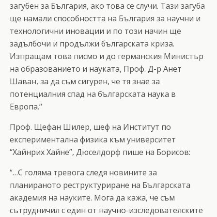
загубен за България, ако това се случи. Тази загуба
ще намали способността на България за научни и
технологични иновации и по този начин ще
задълбочи и продължи българската криза.
Изпращам това писмо и до германския Министър
на образованието и науката, Проф. Д-р Анет
Шаван, за да съм сигурен, че тя знае за
потенциалния спад на българската наука в
Европа.“
Проф. Щефан Шилер, шеф на Институт по
експериментална физика към университет
“Хайнрих Хайне”, Дюселдорф пише на Борисов:
“…С голяма тревога следя новините за
планираното реструктуриране на Българската
академия на науките. Мога да кажа, че съм
сътрудничил с един от научно-изследователските