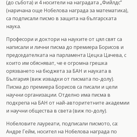
(до събота) и 4 носители на наградата „Фийлдс”
(наричана още Нобелова награда за математика),
са подписали писмо в защита на българската
наука.
Професори и доктори на науките от цял свят са
написали и лични писма до премиера Борисов и
председателката на парламента Цецка Цачева, с
които им обясняват, че е огромна грешка
орязването на бюджета за БАН и науката в
България (виж извадки от писмата по-долу).
Писма до премиера Борисов са писали и цели
научни организации. Отделно има писма в
подкрепа на БАН от най-авторитетните академии
и научни общества в света (виж по-долу).
Нобеловите лауреати, подписали писмото, са:
Андре Гейм, носител на Нобелова награда по