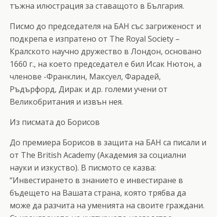
тъжна илюстрация за ставащото в България.
Писмо до председателя на БАН със загриженост и
подкрепа е изпратено от The Royal Society –
Кралското научно дружество в Лондон, основано
1660 г., на което председател е бил Исак Нютон, а
членове -Франклин, Максуел, Фарадей,
Ръдърфорд, Дирак и др. големи учени от
Великобритания и извън нея.
Из писмата до Борисов
До премиера Борисов в защита на БАН са писали и
от The British Academy (Академия за социални
науки и изкуство). В писмото се казва:
“Инвестирането в знанието е инвестиране в
бъдещето на Вашата страна, която трябва да
може да разчита на уменията на своите граждани.