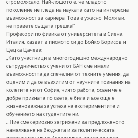
сгромолясало. Най-лошото е, че младото
поколение не гледа на науката като на интересна
възможност за кариера. Това е ужасно. Моля ви,
не правете същата грешка!”
Професори по физика от университета в Сиена,
Италия, казват в писмото си до Бойко Борисов и
Цецка Цачева:
„Като участници в многогодишно международно
сътрудничество с учени от БАН сме имали
възможността да спечелим от техните умения, да
оценим и да се възхитим от научните познания на
колегите ни от София, чиято работа, освен че е
добре призната по света, е била и все още е
жизненоважна за успеха на експериментите и
обучението на студентите ни.
…Ние сме сериозно загрижени за предложеното
намаляване на бюджета и за политическата
реорганизация на Академията, които вашето