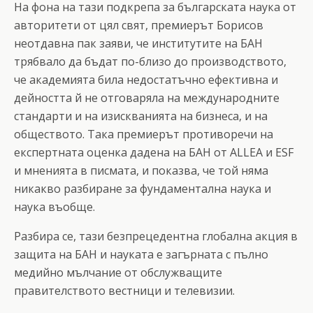
На фона на тази подкрепа за българската наука от
авторитети от цял свят, премиерът Борисов
неотдавна пак заяви, че институтите на БАН
трябвало да бъдат по-близо до производството,
че академията била недостатъчно ефективна и
дейността й не отговаряла на международните
стандарти и на изискванията на бизнеса, и на
обществото. Така премиерът противоречи на
експертната оценка дадена на БАН от ALLEA и ESF
и мненията в писмата, и показва, че той няма
никакво разбиране за фундаментална наука и
наука въобще.
Разбира се, тази безпрецедентна глобална акция в
защита на БАН и науката е загърната с пълно
медийно мълчание от обслужващите
правителството вестници и телевизии.