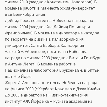
физика 2010 (заедно с Константин Новоселов). В
момента работи в Манчестърския университет
във Великобритания.
Дейвид Грос, носител на Нобелова награда по
физика 2004 (заедно с Хю Дейвид Полицър и
Франк Уилчек). В момента е директор на катедра
по теоретична физика в Калифорнийския
университет, Санта Барбара, Калифорния.
Алексей А. Абрикосов, носител на Нобелова
награда по физика 2003 (заедно с Витали Гинзбург
и Антъни Легет). В момента работи в
Националната лаборатория Брукхейвън, в Ъптън,
щат Ню Йорк.
Жорес И. Алферов, носител на Нобелова награда
по физика 2000 (с Херберт Крьомер и Джак Килби).
До 2003 е директор на Физико-техническия
институт А.Ф. Йоффе към Руската академия на