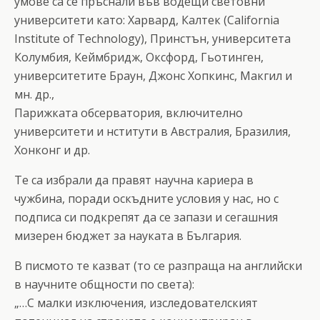
умове са се пръснали във водещи световни
университети като: Харвард, Калтек (California
Institute of Technology), Принстън, университета
Колумбия, Кеймбридж, Оксфорд, Гьотинген,
университетите Браун, Джонс Хопкинс, Макгил и
мн. др.,
Парижката обсерватория, включително
университети и нститути в Австралия, Бразилия,
Хонконг и др.
Те са избрали да правят научна кариера в
чужбина, поради оскъдните условия у нас, но с
подписа си подкрепят да се запази и сегашния
мизерен бюджет за науката в България.
В писмото те казват (то се разпраща на английски
в научните общности по света):
„…С малки изключения, изследователският