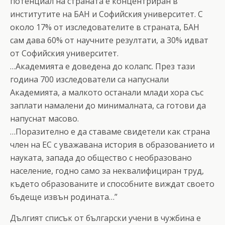
потенциал на страната е концентриран в
институтите на БАН и Софийския университет. С
около 17% от изследователите в страната, БАН
сам дава 60% от научните резултати, а 30% идват
от Софийския университет.
…Академията е доведена до колапс. През тази
година 700 изследователи са напуснали
Академията, а малкото останали млади хора със
заплати намалени до минималната, са готови да
напуснат масово.
…Поразително е да ставаме свидетели как страна
член на ЕС с уважавана история в образованието и
науката, запада до общество с необразовано
население, годно само за неквалифициран труд,
където образованите и способните виждат своето
бъдеще извън родината…”
Дългият списък от български учени в чужбина е