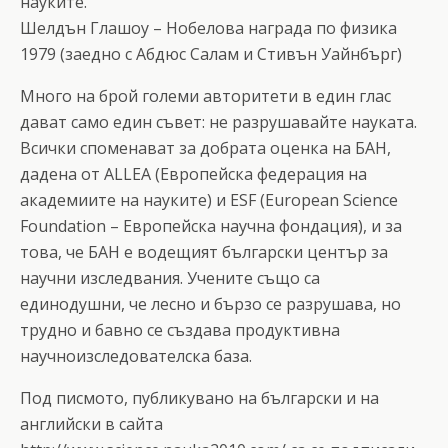
науките.
Шелдън Глашоу – Нобелова награда по физика
1979 (заедно с Абдюс Салам и Стивън Уайнбърг)
Много на брой големи авторитети в един глас
дават само един съвет: не разрушавайте науката.
Всички споменават за добрата оценка на БАН,
дадена от ALLEA (Европейска федерация на
академиите на науките) и ESF (European Science
Foundation – Европейска научна фондация), и за
това, че БАН е водещият български център за
научни изследвания. Учените също са
единодушни, че лесно и бързо се разрушава, но
трудно и бавно се създава продуктивна
научноизследователска база.
Под писмото, публикувано на български и на
английски в сайта