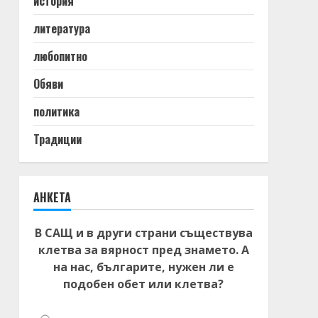
история
литература
любопитно
Обяви
политика
Традиции
АНКЕТА
В САЩ и в други страни съществува
клетва за вярност пред знамето. А
на нас, българите, нужен ли е
подобен обет или клетва?