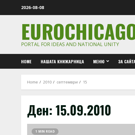
Skip
2026-08-08
to
content
EUROCHICAG
PORTAL FOR IDEAS AND NATIONAL UNITY
HOME
НАШАТА КНИЖАРНИЦА
МЕНЮ
ЗА САЙТ
Home
2010
септември
15
Ден:
15.09.2010
1 MIN READ