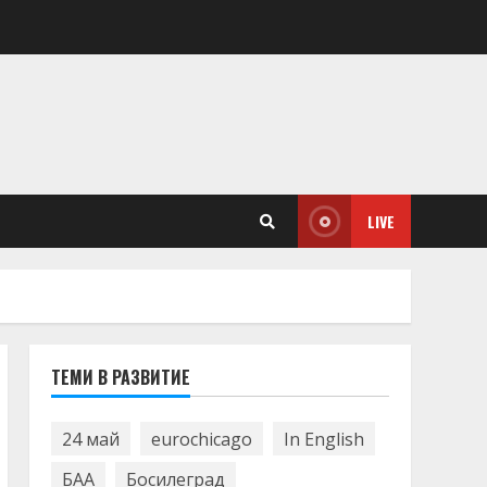
LIVE
ТЕМИ В РАЗВИТИЕ
24 май
eurochicago
In English
БАА
Босилеград