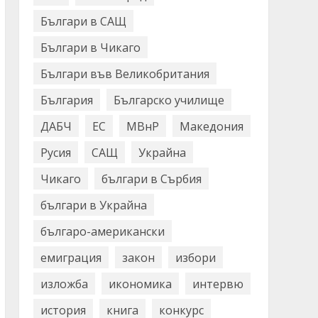
Българи в САЩ
Българи в Чикаго
Българи във Великобритания
България
Българско училище
ДАБЧ
ЕС
МВнР
Македония
Русия
САЩ
Украйна
Чикаго
българи в Сърбия
българи в Украйна
българо-американски
емиграция
закон
избори
изложба
икономика
интервю
история
книга
конкурс