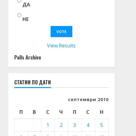
ДА
НЕ
View Results
Polls Archive
СТАТИИ ПО ДАТИ
септември 2010
П
В
С
Ч
П
С
Н
1
2
3
4
5