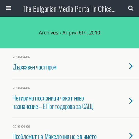
The Bulgarian Media Portal in Chicago
Archives › Април 6th, 2010
2010-04-06
Държавен частпром
2010-04-06
Четирима посланици чакат ново
назначение – Е.Поптодорова за САЩ
2010-04-06
Проблемът на Македония не е в името