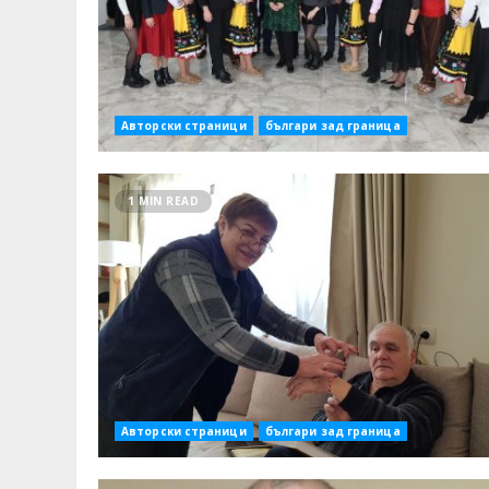
Авторски страници
българи зад граница
1 MIN READ
Авторски страници
българи зад граница