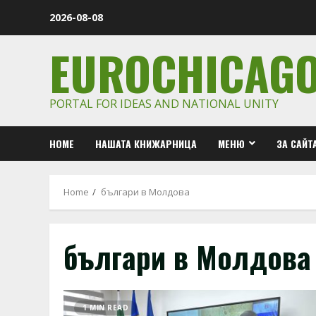
Skip
2026-08-08
to
content
EUROCHICAG
PORTAL FOR IDEAS AND NATIONAL UNITY
HOME
НАШАТА КНИЖАРНИЦА
МЕНЮ
ЗА САЙТ
Home
българи в Молдова
българи в Молдова
1 MIN READ