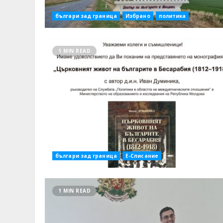
българи зад граница
Избрано
политика
1 MIN READ
българи зад граница
Е-Списание
1 MIN READ