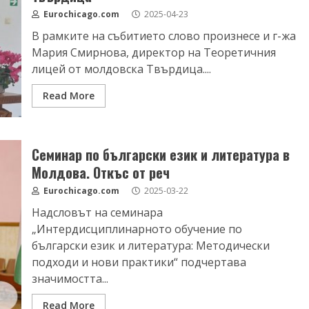
Eurochicago.com
2025-04-23
В рамките на събитието слово произнесе и г-жа
Мария Смирнова, директор на Теоретичния
лицей от молдовска Твърдица....
Read More
Семинар по български език и литература в
Молдова. Откъс от реч
Eurochicago.com
2025-03-22
Надсловът на семинара
„Интердисциплинарното обучение по
български език и литература: Методически
подходи и нови практики“ подчертава
значимостта...
Read More