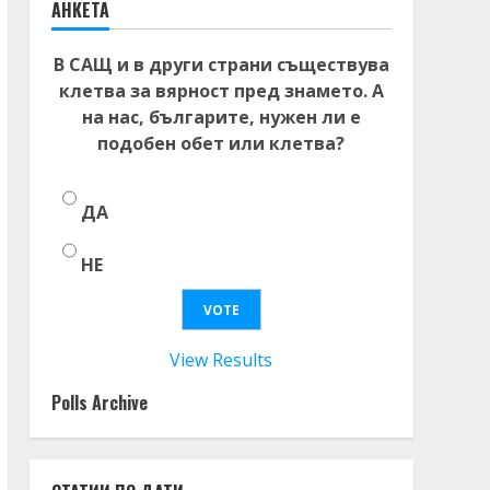
АНКЕТА
В САЩ и в други страни съществува
клетва за вярност пред знамето. А
на нас, българите, нужен ли е
подобен обет или клетва?
ДА
НЕ
View Results
Polls Archive