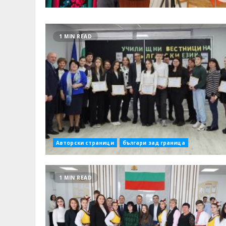
1 MIN READ
Авторски страници
българи зад граница
1 MIN READ