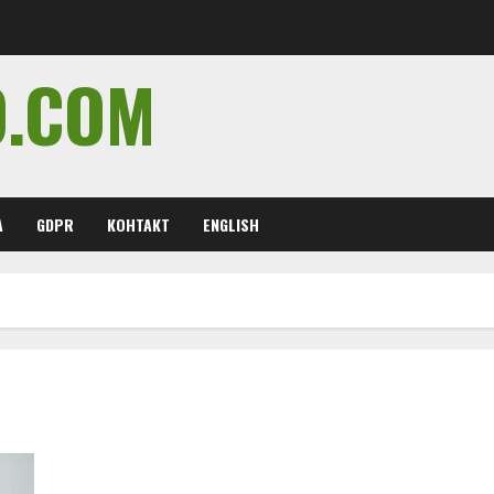
O.COM
А
GDPR
КОНТАКТ
ENGLISH