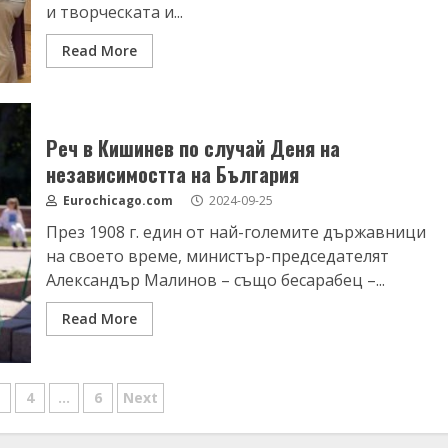
и творческата и...
Read More
Реч в Кишинев по случай Деня на
независимостта на България
Eurochicago.com
2024-09-25
През 1908 г. един от най-големите държавници
на своето време, министър-председателят
Александър Малинов – също бесарабец –...
Read More
ляне
4
…
6
Next