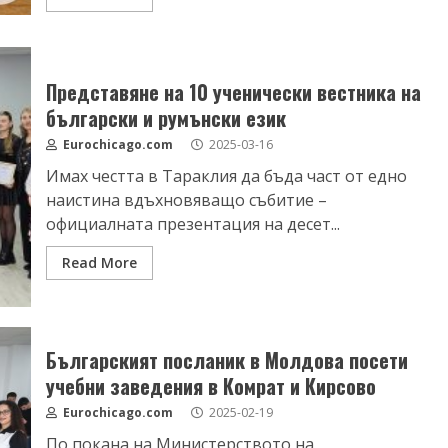
Представяне на 10 ученически вестника на
български и румънски език
Eurochicago.com
2025-03-16
Имах честта в Тараклия да бъда част от едно
наистина вдъхновяващо събитие –
официалната презентация на десет...
Read More
Българският посланик в Молдова посети
учебни заведения в Комрат и Кирсово
Eurochicago.com
2025-02-19
По покана на Министерството на