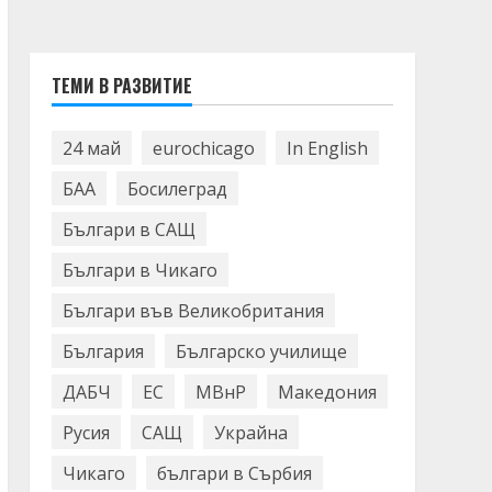
ТЕМИ В РАЗВИТИЕ
24 май
eurochicago
In English
БАА
Босилеград
Българи в САЩ
Българи в Чикаго
Българи във Великобритания
България
Българско училище
ДАБЧ
ЕС
МВнР
Македония
Русия
САЩ
Украйна
Чикаго
българи в Сърбия