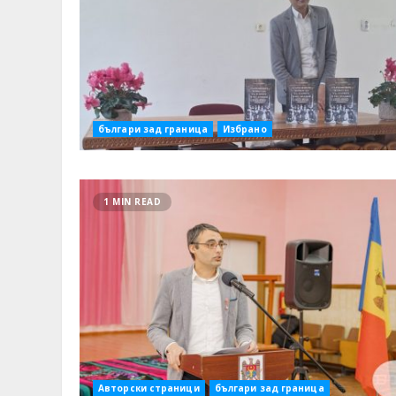
българи зад граница
Избрано
1 MIN READ
Авторски страници
българи зад граница