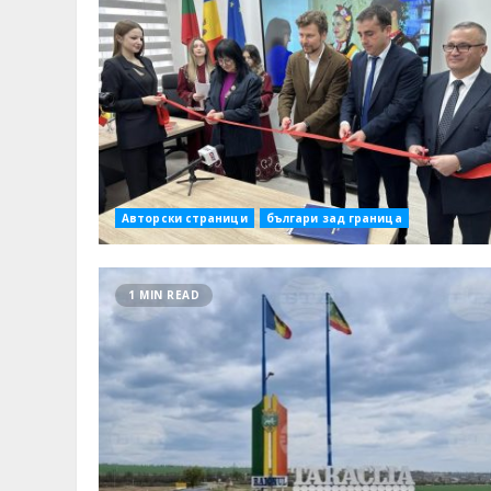
Авторски страници
българи зад граница
1 MIN READ