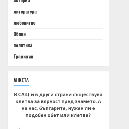
история
литература
любопитно
Обяви
политика
Традиции
АНКЕТА
В САЩ и в други страни съществува
клетва за вярност пред знамето. А
на нас, българите, нужен ли е
подобен обет или клетва?