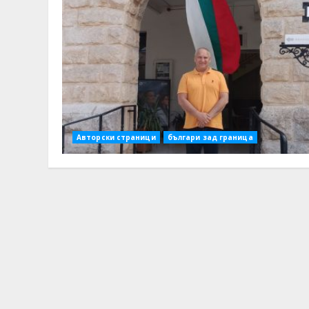
Авторски страници
българи зад граница