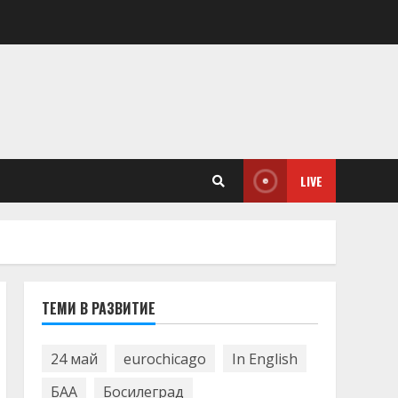
LIVE
ТЕМИ В РАЗВИТИЕ
24 май
eurochicago
In English
БАА
Босилеград