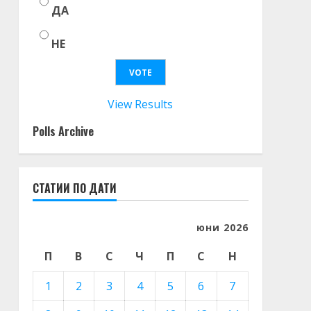
ДА
НЕ
View Results
Polls Archive
СТАТИИ ПО ДАТИ
юни 2026
П
В
С
Ч
П
С
Н
1
2
3
4
5
6
7