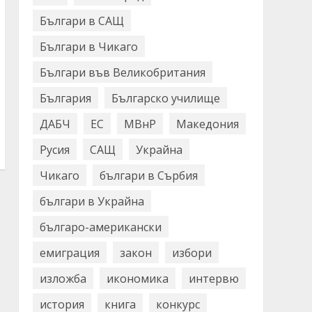
Българи в САЩ
Българи в Чикаго
Българи във Великобритания
България
Българско училище
ДАБЧ
ЕС
МВнР
Македония
Русия
САЩ
Украйна
Чикаго
българи в Сърбия
българи в Украйна
българо-американски
емиграция
закон
избори
изложба
икономика
интервю
история
книга
конкурс