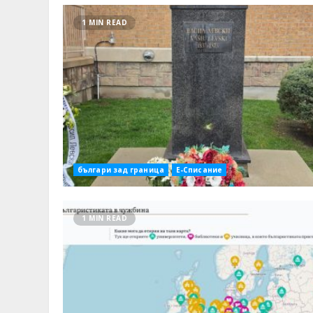
1 MIN READ
българи зад граница
Е-Списание
1 MIN READ