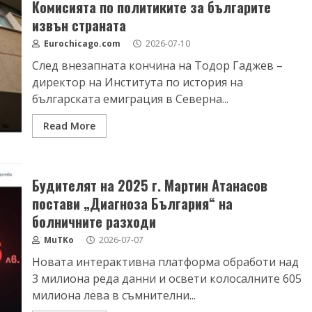
Комисията по политиките за българите
извън страната
Eurochicago.com
2026-07-10
След внезапната кончина на Тодор Гаджев –
директор на Института по история на
българската емиграция в Северна...
Read More
Будителят на 2025 г. Мартин Атанасов
постави „Диагноза България“ на
болничните разходи
MuTKo
2026-07-07
Новата интерактивна платформа обработи над
3 милиона реда данни и освети колосалните 605
милиона лева в съмнителни...