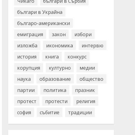
Чикаго
българи в Сърбия
българи в Украйна
българо-американски
емиграция
закон
избори
изложба
икономика
интервю
история
книга
конкурс
корупция
културно
медии
наука
образование
общество
партии
политика
празник
протест
протести
религия
софия
събитие
традиции