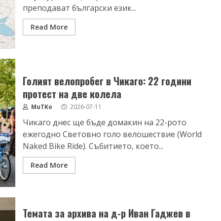
преподават български език...
Read More
Голият велопробег в Чикаго: 22 години
протест на две колела
MuTKo
2026-07-11
Чикаго днес ще бъде домакин на 22-рото
ежегодно Световно голо велошествие (World
Naked Bike Ride). Събитието, което...
Read More
Темата за архива на д-р Иван Гаджев в