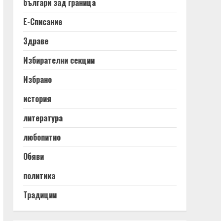
българи зад граница
Е-Списание
Здраве
Избирателни секции
Избрано
история
литература
любопитно
Обяви
политика
Традиции