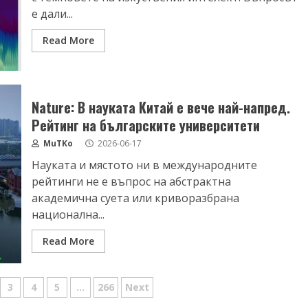
е дали...
Read More
Nature: В науката Китай е вече най-напред.
Рейтинг на българските университети
MuTKo
2026-06-17
Науката и мястото ни в международните
рейтинги не е въпрос на абстрактна
академична суета или криворазбрана
национална...
Read More
3
4
5
…
266
Next