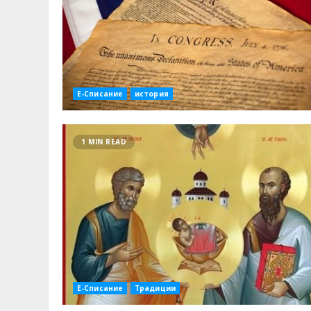
Е-Списание
история
1 MIN READ
Е-Списание
Традиции