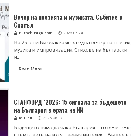
Вечер на поезията и музиката. Събитие в
Сиатъл
Eurochicago.com
2026-06-24
На 25 юни Ви очакваме за една вечер на поезия,
музика и импровизация. Стихове на български
и...
Read More
СТАНФОРД ‘2026: 15 сигнала за бъдещето
на България в ерата на ИИ
MuTKo
2026-06-17
Бъдещето няма да чака България – то вече тече
с темповете на изкуствения интелект. Въпросът