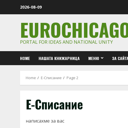
Skip
2026-08-09
to
content
EUROCHICAG
PORTAL FOR IDEAS AND NATIONAL UNITY
HOME
НАШАТА КНИЖАРНИЦА
МЕНЮ
ЗА САЙТ
Home
Е-Списание
Page 2
Е-Списание
написахме за вас