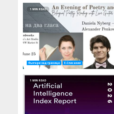
1 MIN READ
българи зад граница
Е-Списание
1 MIN READ