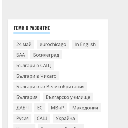
ТЕМИ В РАЗВИТИЕ
24 май
eurochicago
In English
БАА
Босилеград
Българи в САЩ
Българи в Чикаго
Българи във Великобритания
България
Българско училище
ДАБЧ
ЕС
МВнР
Македония
Русия
САЩ
Украйна