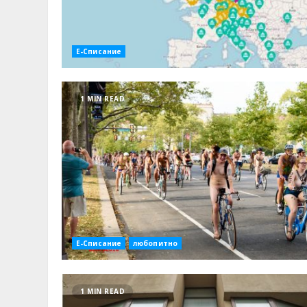
Е-Списание
1 MIN READ
Е-Списание
любопитно
1 MIN READ