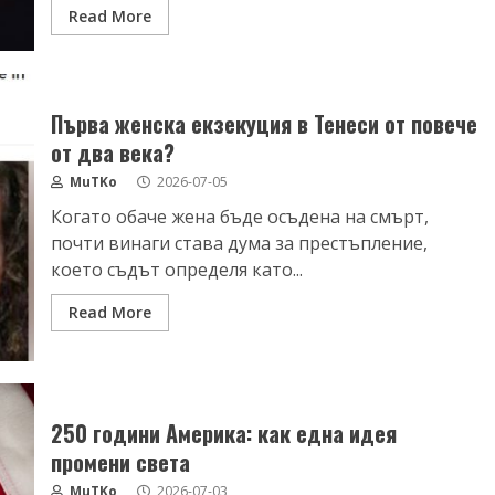
Read More
Първа женска екзекуция в Тенеси от повече
от два века?
MuTKo
2026-07-05
Когато обаче жена бъде осъдена на смърт,
почти винаги става дума за престъпление,
което съдът определя като...
Read More
250 години Америка: как една идея
промени света
MuTKo
2026-07-03