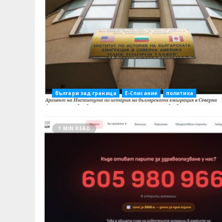
българи зад граница
Е-Списание
политика
1 MIN READ