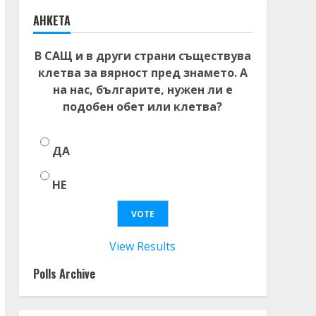
АНКЕТА
В САЩ и в други страни съществува
клетва за вярност пред знамето. А
на нас, българите, нужен ли е
подобен обет или клетва?
ДА
НЕ
View Results
Polls Archive