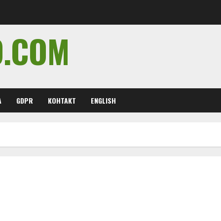
O.COM
А
GDPR
КОНТАКТ
ENGLISH