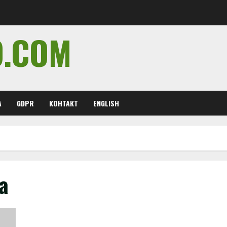
O.COM
А
GDPR
КОНТАКТ
ENGLISH
а