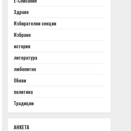
Е-Списание
Здраве
Избирателни секции
Избрано
история
литература
любопитно
Обяви
политика
Традиции
АНКЕТА