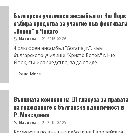
Български училищен ансамбъл от Ню Йорк
събира средства за участие във фестивала
„Верея“ в Чикаго
Мариана
2015-02-26
Фолклорен ансамбъл "Gorana Jr.", към
българското училище "Христо Ботев" в Ню
Йорк, събира средства, за да отиде...
Read More
Външната комисия на ЕП гласува за правата
на гражданите с българска идентичност в
Р. Македония
Мариана
2015-02-25
Комисията по външни работи на Европейския