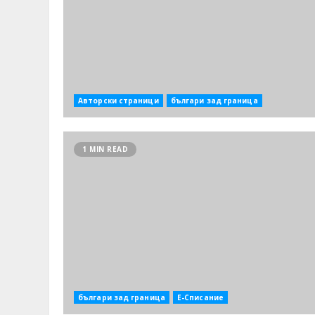
Авторски страници
българи зад граница
1 MIN READ
българи зад граница
Е-Списание