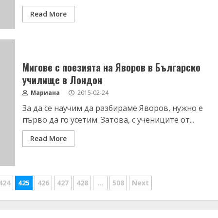
Read More
Мигове с поезията на Яворов в Българско
училище в Лондон
Мариана
2015-02-24
За да се научим да разбираме Яворов, нужно е
първо да го усетим. Затова, с учениците от...
Read More
424
425
426
427
428
…
508
Next