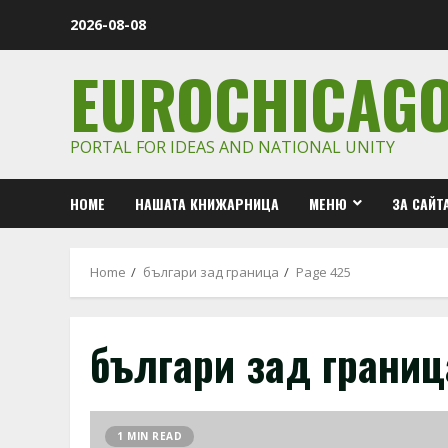
Skip
2026-08-08
to
content
EUROCHICAG
PORTAL FOR IDEAS AND NATIONAL UNITY
HOME
НАШАТА КНИЖАРНИЦА
МЕНЮ
ЗА САЙТ
Home
българи зад граница
Page 425
българи зад границ
1 MIN READ