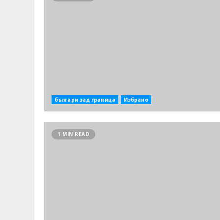
българи зад граница
Избрано
1 MIN READ