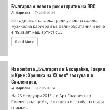
Българка е новото рок откритие на ВВС
Мариана
2015-02-24
26-годишна българка гради успешна солова
музикална кариера във Великобритания и вече
е първият наш артист с 3...
Read More
Изложбата „Българите в Бесарабия, Таврия
и Крим: Хроника на XX век“ гостува и в
Свиленград
Мариана
2015-02-24
На 25 февруари 2015 г. в Арт Галерията в
Свиленград ще бъде открита изложба на стари
снимки...