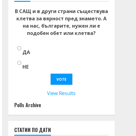
В САЩ и в други страни съществува
клетва за вярност пред знамето. А
на нас, българите, нужен ли е
подобен обет или клетва?
ДА
НЕ
View Results
Polls Archive
СТАТИИ ПО ДАТИ