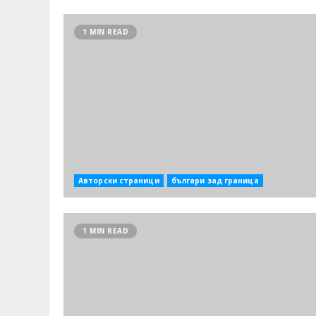
1 MIN READ
Авторски страници
българи зад граница
1 MIN READ