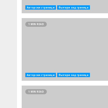
Авторски страници
българи зад граница
1 MIN READ
Авторски страници
българи зад граница
1 MIN READ