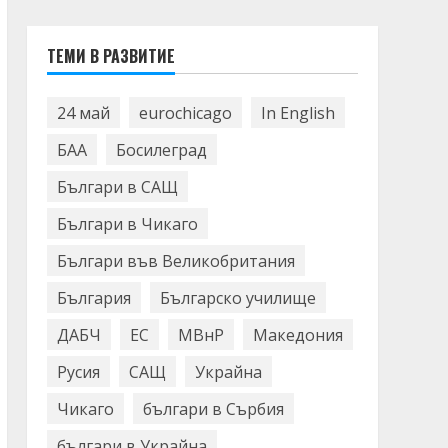
ТЕМИ В РАЗВИТИЕ
24 май
eurochicago
In English
БАА
Босилеград
Българи в САЩ
Българи в Чикаго
Българи във Великобритания
България
Българско училище
ДАБЧ
ЕС
МВнР
Македония
Русия
САЩ
Украйна
Чикаго
българи в Сърбия
българи в Украйна