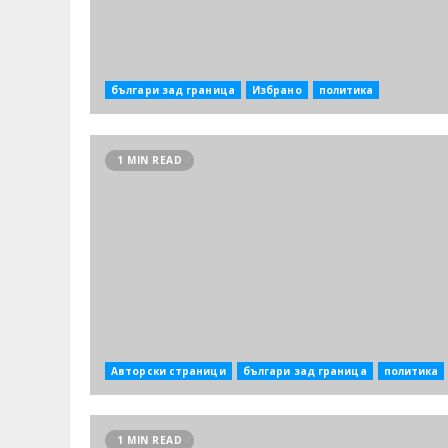
българи зад граница
Избрано
политика
1 MIN READ
Авторски страници
българи зад граница
политика
1 MIN READ