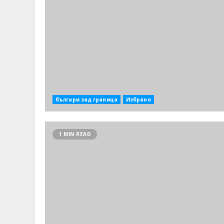
българи зад граница
Избрано
1 MIN READ