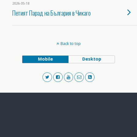
2026-05-18
Петият Парад на България в Чикаго
Back to top
Mobile
Desktop