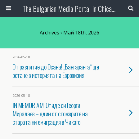
The Bulgarian Media Portal in Chicago
Archives › Май 18th, 2026
2026-05-18
От разпятие до Осана! „Бангаранга“ ще
остане в историята на Евровизия
2026-05-18
IN MEMORIAM: Отиде си Георги
Миралаев – един от стожерите на
старата ни емиграция в Чикаго