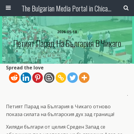
The Bulgarian Media Portal in Chicago
2026-05-18
Петият Парад На България В Чикаго
Spread the love
.
Петият Парад на България в Чикаго отново
показа силата на българския дух зад граница!
Хиляди българи от целия Среден Запад се