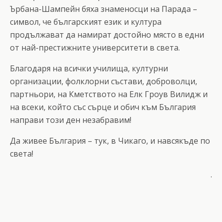
Ърбана-Шампейн бяха знаменосци на Парада –
символ, че българският език и култура
продължават да намират достойно място в едни
от най-престижните университети в света.
Благодаря на всички училища, културни
организации, фолклорни състави, доброволци,
партньори, на Кметството на Елк Гроув Вилидж и
на всеки, който със сърце и обич към България
направи този ден незабравим!
Да живее България – тук, в Чикаго, и навсякъде по
света!
.