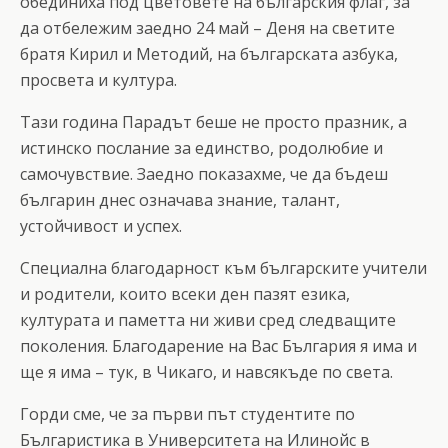
обединиха под цветовете на българския флаг, за
да отбележим заедно 24 май – Деня на светите
братя Кирил и Методий, на българската азбука,
просвета и култура.
Тази година Парадът беше не просто празник, а
истинско послание за единство, родолюбие и
самочувствие. Заедно показахме, че да бъдеш
българин днес означава знание, талант,
устойчивост и успех.
Специална благодарност към българските учители
и родители, които всеки ден пазят езика,
културата и паметта ни живи сред следващите
поколения. Благодарение на Вас България я има и
ще я има – тук, в Чикаго, и навсякъде по света.
Горди сме, че за първи път студентите по
Българистика в Университета на Илинойс в