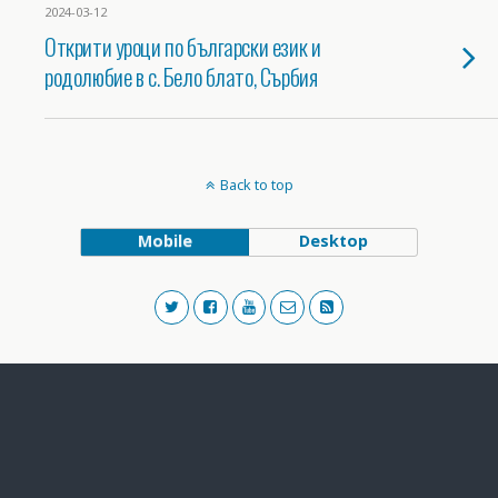
2024-03-12
Oткрити уроци по български език и
родолюбие в с. Бело блато, Сърбия
Back to top
Mobile
Desktop