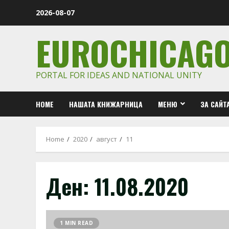
Skip
2026-08-07
to
content
EUROCHICAG
PORTAL FOR IDEAS AND NATIONAL UNITY
HOME
НАШАТА КНИЖАРНИЦА
МЕНЮ
ЗА САЙТ
Home
2020
август
11
Ден:
11.08.2020
1 MIN READ