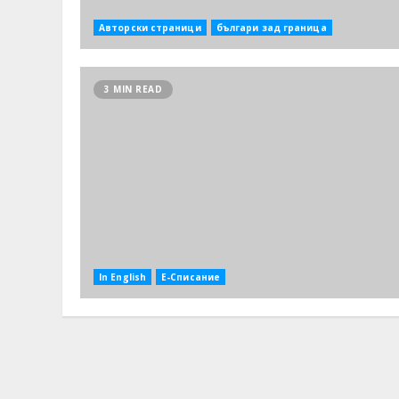
Авторски страници
българи зад граница
3 MIN READ
In English
Е-Списание