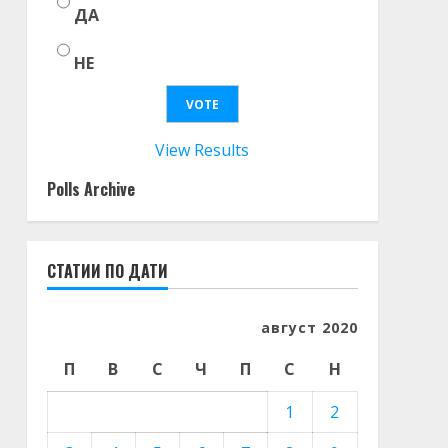
ДА
НЕ
View Results
Polls Archive
СТАТИИ ПО ДАТИ
август 2020
П
В
С
Ч
П
С
Н
1
2