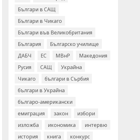
Българи в САЩ
Българи в Чикаго
Българи във Великобритания
България
Българско училище
ДАБЧ
ЕС
МВнР
Македония
Русия
САЩ
Украйна
Чикаго
българи в Сърбия
българи в Украйна
българо-американски
емиграция
закон
избори
изложба
икономика
интервю
история
книга
конкурс