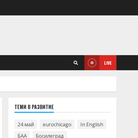
LIVE
ТЕМИ В РАЗВИТИЕ
24 май
eurochicago
In English
БАА
Босилеград