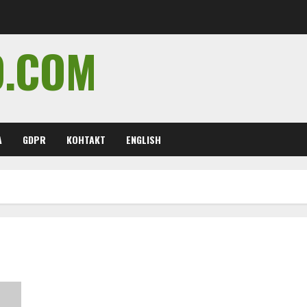
O.COM
А
GDPR
КОНТАКТ
ENGLISH