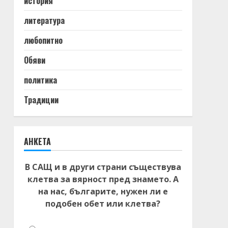
история
литература
любопитно
Обяви
политика
Традиции
АНКЕТА
В САЩ и в други страни съществува
клетва за вярност пред знамето. А
на нас, българите, нужен ли е
подобен обет или клетва?