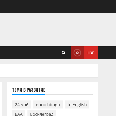
LIVE
ТЕМИ В РАЗВИТИЕ
24 май
eurochicago
In English
БАА
Босилеград