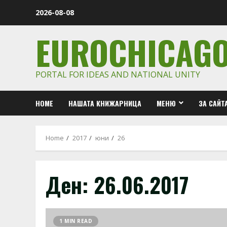
Skip
2026-08-08
to
content
EUROCHICAG
PORTAL FOR IDEAS AND NATIONAL UNITY
HOME
НАШАТА КНИЖАРНИЦА
МЕНЮ
ЗА САЙТ
Home
2017
юни
26
Ден:
26.06.2017
1 MIN READ