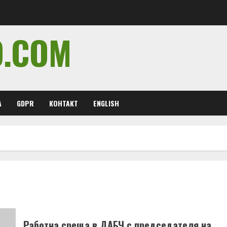
O.COM
А
GDPR
КОНТАКТ
ENGLISH
Работна среща в ДАБЧ с председателя на