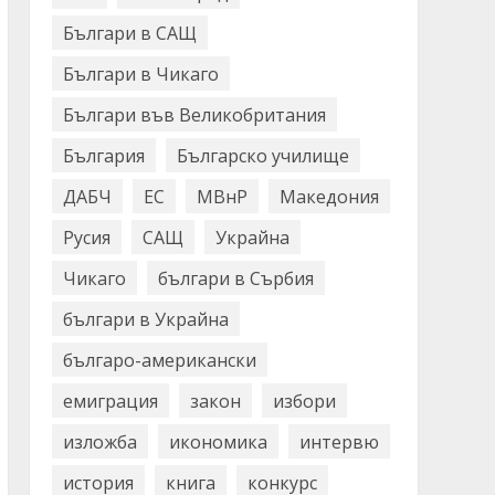
Българи в САЩ
Българи в Чикаго
Българи във Великобритания
България
Българско училище
ДАБЧ
ЕС
МВнР
Македония
Русия
САЩ
Украйна
Чикаго
българи в Сърбия
българи в Украйна
българо-американски
емиграция
закон
избори
изложба
икономика
интервю
история
книга
конкурс