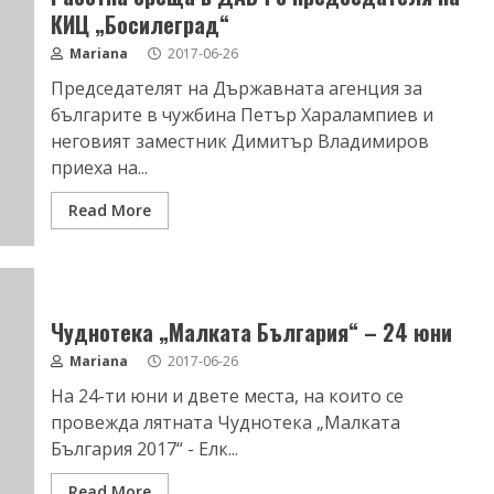
КИЦ „Босилеград“
Mariana
2017-06-26
Председателят на Държавната агенция за
българите в чужбина Петър Харалампиев и
неговият заместник Димитър Владимиров
приеха на...
Read More
Чуднотека „Малката България“ – 24 юни
Mariana
2017-06-26
На 24-ти юни и двете места, на които се
провежда лятната Чуднотека „Малката
България 2017“ - Елк...
Read More