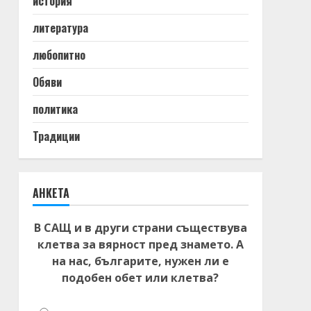
история
литература
любопитно
Обяви
политика
Традиции
АНКЕТА
В САЩ и в други страни съществува
клетва за вярност пред знамето. А
на нас, българите, нужен ли е
подобен обет или клетва?