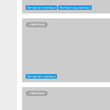
Авторски страници
българи зад граница
1 MIN READ
Авторски страници
1 MIN READ