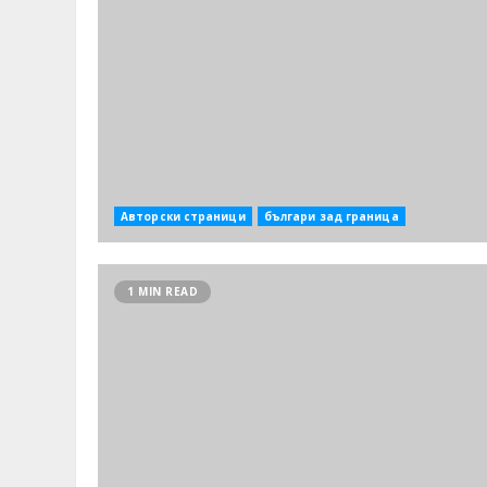
Авторски страници
българи зад граница
1 MIN READ