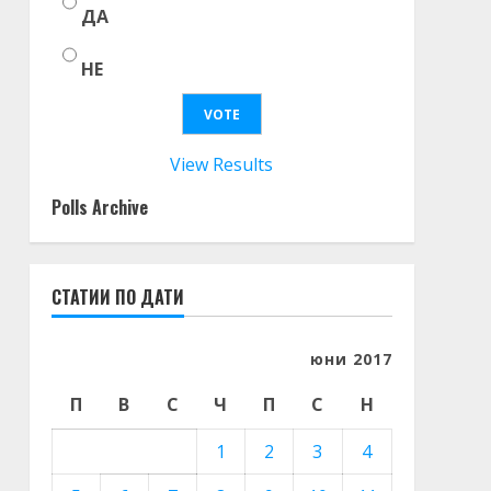
ДА
НЕ
View Results
Polls Archive
СТАТИИ ПО ДАТИ
юни 2017
П
В
С
Ч
П
С
Н
1
2
3
4