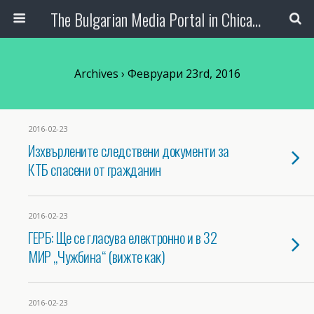
The Bulgarian Media Portal in Chicago
Archives › Февруари 23rd, 2016
2016-02-23
Изхвърлените следствени документи за
КТБ спасени от гражданин
2016-02-23
ГЕРБ: Ще се гласува електронно и в 32
МИР „Чужбина“ (вижте как)
2016-02-23