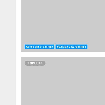
Авторски страници
българи зад граница
1 MIN READ