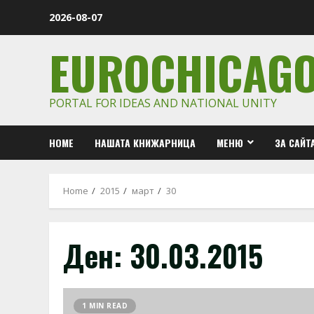
Skip
2026-08-07
to
content
EUROCHICAG
PORTAL FOR IDEAS AND NATIONAL UNITY
HOME
НАШАТА КНИЖАРНИЦА
МЕНЮ
ЗА САЙТ
Home
2015
март
30
Ден:
30.03.2015
1 MIN READ