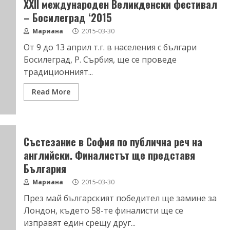
XXII международен Великденски фестивал
– Босилеград ‘2015
Мариана
2015-03-30
От 9 до 13 април т.г. в населения с българи
Босилеград, Р. Сърбия, ще се проведе
традиционният...
Read More
Състезание в София по публична реч на
английски. Финалистът ще представя
България
Мариана
2015-03-30
През май българският победител ще замине за
Лондон, където 58-те финалисти ще се
изправят един срещу друг...