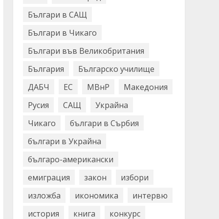
Българи в САЩ
Българи в Чикаго
Българи във Великобритания
България
Българско училище
ДАБЧ
ЕС
МВнР
Македония
Русия
САЩ
Украйна
Чикаго
българи в Сърбия
българи в Украйна
българо-американски
емиграция
закон
избори
изложба
икономика
интервю
история
книга
конкурс