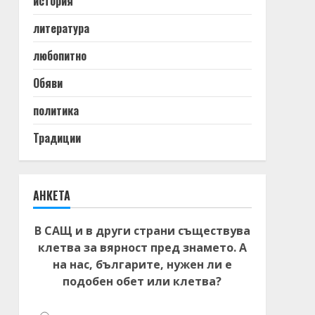
история
литература
любопитно
Обяви
политика
Традиции
АНКЕТА
В САЩ и в други страни съществува
клетва за вярност пред знамето. А
на нас, българите, нужен ли е
подобен обет или клетва?