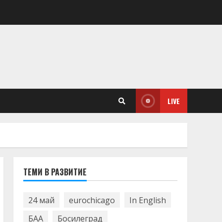
LIVE
ТЕМИ В РАЗВИТИЕ
24 май
eurochicago
In English
БАА
Босилеград