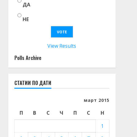
ДА
НЕ
View Results
Polls Archive
СТАТИИ ПО ДАТИ
март 2015
П
В
С
Ч
П
С
Н
1