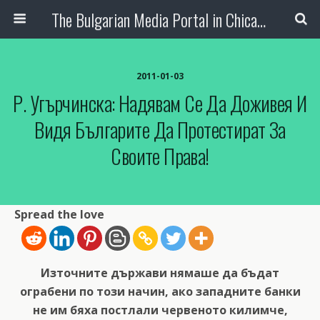
The Bulgarian Media Portal in Chicago
2011-01-03
Р. Угърчинска: Надявам Се Да Доживея И
Видя Българите Да Протестират За
Своите Права!
Spread the love
Източните държави нямаше да бъдат
ограбени по този начин, ако западните банки
не им бяха постлали червеното килимче,