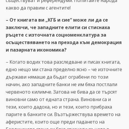
съществуват и референдуми. Попитайте народа
какво да правим с агентите!
– От книгата ви „КГБ и сие“ може ли да се
заключи, че западните елити си стиснаха
ръцете с източната соцноменклатура за
осъществяването на прехода към демокрация
и пазарната икономика?
– Когато водих това разследване и писах книгата,
едно нещо ми стана пределно ясно – че източните
държави нямаше да бъдат ограбени по този
начин, ако западните банки не им бяха постлали
червеното килимче. Затова не бива да се търсят
виновни само от едната страна. Виновни са и
тези, които дадоха, но и тези, които прибраха
парите в банките си. Възтържествува времето на
аферистите, които още преди падането на