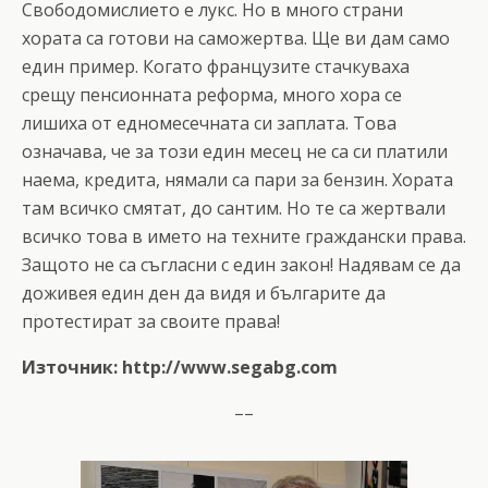
Свободомислието е лукс. Но в много страни
хората са готови на саможертва. Ще ви дам само
един пример. Когато французите стачкуваха
срещу пенсионната реформа, много хора се
лишиха от едномесечната си заплата. Това
означава, че за този един месец не са си платили
наема, кредита, нямали са пари за бензин. Хората
там всичко смятат, до сантим. Но те са жертвали
всичко това в името на техните граждански права.
Защото не са съгласни с един закон! Надявам се да
доживея един ден да видя и българите да
протестират за своите права!
Източник: http://www.segabg.com
––