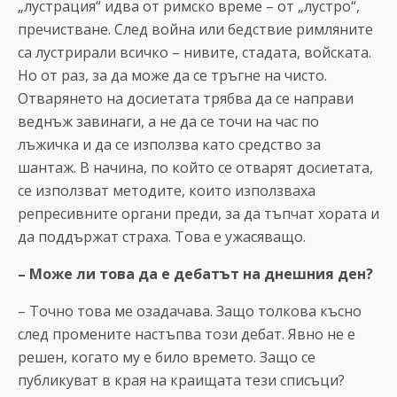
„лустрация“ идва от римско време – от „лустро“,
пречистване. След война или бедствие римляните
са лустрирали всичко – нивите, стадата, войската.
Но от раз, за да може да се тръгне на чисто.
Отварянето на досиетата трябва да се направи
веднъж завинаги, а не да се точи на час по
лъжичка и да се използва като средство за
шантаж. В начина, по който се отварят досиетата,
се използват методите, които използваха
репресивните органи преди, за да тъпчат хората и
да поддържат страха. Това е ужасяващо.
– Може ли това да е дебатът на днешния ден?
– Точно това ме озадачава. Защо толкова късно
след промените настъпва този дебат. Явно не е
решен, когато му е било времето. Защо се
публикуват в края на краищата тези списъци?