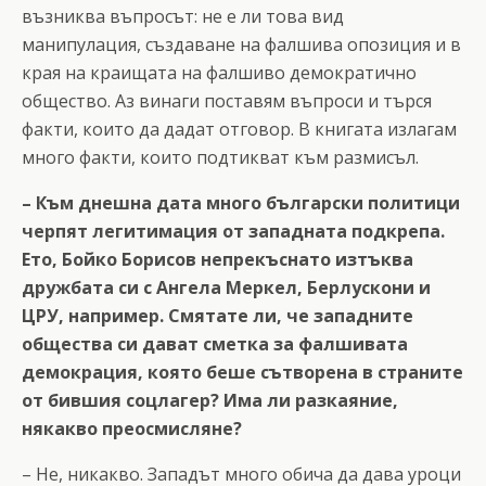
възниква въпросът: не е ли това вид
манипулация, създаване на фалшива опозиция и в
края на краищата на фалшиво демократично
общество. Аз винаги поставям въпроси и търся
факти, които да дадат отговор. В книгата излагам
много факти, които подтикват към размисъл.
– Към днешна дата много български политици
черпят легитимация от западната подкрепа.
Ето, Бойко Борисов непрекъснато изтъква
дружбата си с Ангела Меркел, Берлускони и
ЦРУ, например. Смятате ли, че западните
общества си дават сметка за фалшивата
демокрация, която беше сътворена в страните
от бившия соцлагер? Има ли разкаяние,
някакво преосмисляне?
– Не, никакво. Западът много обича да дава уроци