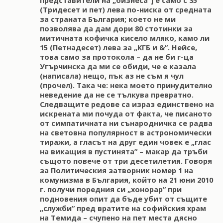
представители на „бизнеса”] е само с 35
(Тридесет и пет) лева по-ниска от средната
за страната България; което не ми
позволява да дам дори 80 стотинки за
митичната кофичка кисело мляко, камо ли
15 (Петнадесет) лева за „КГБ и &”. Нейсе,
това само за протокола – да не би г-ца
Угърчинска да ми се обиди, че е казала
(написала) нещо, пък аз не съм я чул
(прочел). Така че: нека моето принудително
неведение да не се тълкува превратно.
Следващите редове са израз единствено на
искрената ми почуда от факта, че писаното
от симпатичната ни сънародничка се радва
на световна популярност в астрономически
тиражи, а гласът на друг един човек е „глас
на викащия в пустинята” – макар да тръби
същото повече от три десетилетия. Говоря
за Политическия затворник номер 1 на
комунизма в България, който на 21 юни 2010
г. получи поредния си „хонорар” при
подновения опит да бъде убит от същите
„служби” пред вратите на софийския храм
на Темида – счупено на пет места дясно