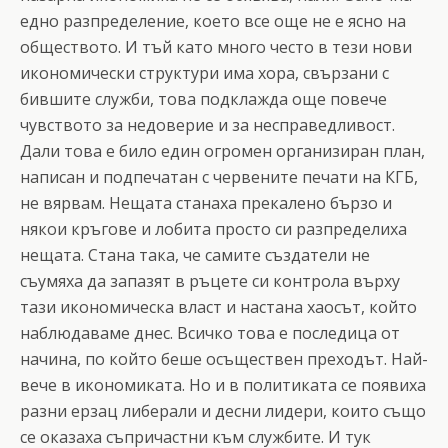
едно разпределение, което все още не е ясно на
обществото. И тъй като много често в тези нови
икономически структури има хора, свързани с
бившите служби, това подклажда още повече
чувството за недоверие и за несправедливост.
Дали това е било един огромен организиран план,
написан и подпечатан с червените печати на КГБ,
не вярвам. Нещата станаха прекалено бързо и
някои кръгове и лобита просто си разпределиха
нещата. Стана така, че самите създатели не
съумяха да запазят в ръцете си контрола върху
тази икономическа власт и настана хаосът, който
наблюдаваме днес. Всичко това е последица от
начина, по който беше осъществен преходът. Най-
вече в икономиката. Но и в политиката се появиха
разни ерзац либерали и десни лидери, които също
се оказаха съпричастни към службите. И тук