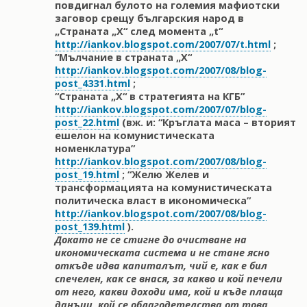
повдигнал булото на големия мафиотски
заговор срещу българския народ в
„Страната „Х“ след момента „t“
http://iankov.blogspot.com/2007/07/t.html
;
“Мълчание в страната „Х“
http://iankov.blogspot.com/2007/08/blog-
post_4331.html
;
“Страната „Х“ в стратегията на КГБ”
http://iankov.blogspot.com/2007/07/blog-
post_22.html
(вж. и: “Кръглата маса – вторият
ешелон на комунистическата
номенклатура”
http://iankov.blogspot.com/2007/08/blog-
post_19.html
; “Желю Желев и
трансформацията на комунистическата
политическа власт в икономическа”
http://iankov.blogspot.com/2007/08/blog-
post_139.html
).
Докато не се стигне до очистване на
икономическата система и не стане ясно
откъде идва капиталът, чий е, как е бил
спечелен, как се внася, за какво и кой печели
от него, какви доходи има, кой и къде плаща
данъци, кой се облагодетелства от това,