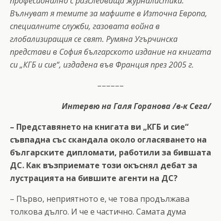
професионално с разследваща журналистика.
Вълнуват я темите за мафиите в Източна Европа,
специалните служби, газовата война в
глобализиращия се свят. Румяна Угърчинска
представи в София българското издание на книгата
си „КГБ и сие“, издадена във Франция през 2005 г.
––––––
Интервю на Галя Горанова /в-к Сега/
– Представянето на книгата ви „КГБ и сие“
съвпадна със скандала около огласяването на
българските дипломати, работили за бившата
ДС. Как възприемате този окъснял дебат за
лустрацията на бившите агенти на ДС?
– Първо, неприятното е, че това продължава
толкова дълго. И че е частично. Самата дума