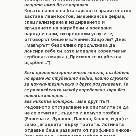
нещата няма да се оправят.
Когато начело на българското правителство
застана Иван Костов, американска фирма,
специализирана в издирването и
връщането на заграбени и препрани
народни пари, си предложи услугите;
отговорът беше мълчание. Защо ли? Днес
„Мавърът” безочливо продължава да
лансира себе си като морален коректив на
гербовата марка („Присмял се хърбел на
щърбел…”).
Бяха приватизирани много канали, създадени
по време на Студената война, които служеха
за научно-техническо и друго разузнаване. Те
се разпределиха между определени хора без
никакъв контрол…
Без никакъв контрол…
ама друг път!
Редовното отстрелване на опиталите се да
не се отчитат „където и комуто трябва”
(Eшкенази, Луканов, Павлов, Кюлев, и др.) е
само „ягодката” върху тортата. Истината
отдавна беше разкрита от проф.Янко Янков-
Вельовски в „Червената мафия е само