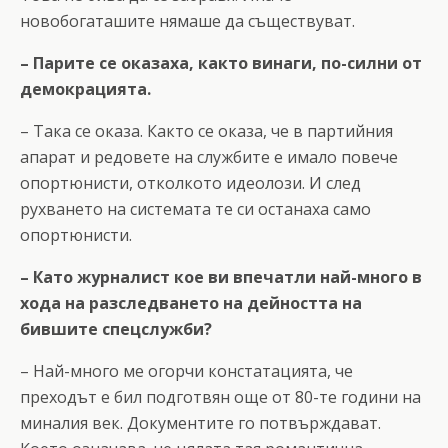
новобогаташите нямаше да съществуват.
– Парите се оказаха, както винаги, по-силни от
демокрацията.
– Така се оказа. Както се оказа, че в партийния
апарат и редовете на службите е имало повече
опортюнисти, отколкото идеолози. И след
рухването на системата те си останаха само
опортюнисти.
– Като журналист кое ви впечатли най-много в
хода на разследването на дейността на
бившите спецслужби?
– Най-много ме огорчи констатацията, че
преходът е бил подготвян още от 80-те години на
миналия век. Документите го потвърждават.