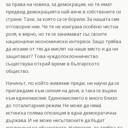
за права на човека, за демокрация, но те имат
предвид демокрацията най-вече в собствените си
страни. Тази, за която са се борили. За нашата сме
отговорни ние. Че те не изиграха особено честна
роля, е вярно, но те се занимават със своите
национални икономически интереси. Защо трябва
да искаме от тях да мислят на наше място и да ни
защитават? Това чуждопоклонничество
съществува открай време в българското
общество.
Начинът, по който живяхме преди, ни научи да се
пригаждаме към силния на деня, а така се върви
към единомислие. Единомислието е много близо
до тоталитарния режим. Не може да няма
истинска голяма опозиция в една демократична
държава. И не може несъгласните да бъдат
изключени от обществото. Напротив, те трябва да