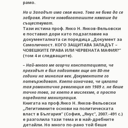
рамо.
Но и Западът има своя вина. Това не бива да се
забравя. Иначе новобогаташите нямаше да
съществуват.
Тази истина проф. Янко Н. Янков-Вельовски
е поставил дори като подзаглавие на
документалната си поредица „Документ за
Самоличност. КОГО ЗАЩИТАВА ЗАПАДЪТ –
ЧОВЕШКИТЕ ПРАВА ИЛИ ЧЕРВЕНАТА МАФИЯ?”
(том 4 и следващите).
– Най-много ме огорчи констатацията, че
преходът е бил подготвян още от 80-те
години на миналия век. Документите го
потвърждават. Което означава, че цялата
тая романтична революция от 1989 г. не беше
точно това, за което я мислехме, а просто
поредната манипулация.
Книгата на проф.Янко Н. Янков-Вельовски
„Легитимните основи на политическата
власт в България” (София, „Янус”, 2007.-491 с.)
е разголила тази тема и в най-дребните
детайли. Но много по-рано той беше