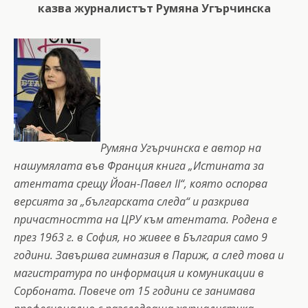
казва журналистът Румяна Угърчинска
Румяна Угърчинска е автор на
нашумялата във Франция книга „Истината за
атентата срещу Йоан-Павел II“, която оспорва
версията за „българската следа“ и разкрива
причастността на ЦРУ към атентата. Родена е
през 1963 г. в София, но живее в България само 9
години. Завършва гимназия в Париж, а след това и
магистратура по информация и комуникации в
Сорбоната. Повече от 15 години се занимава