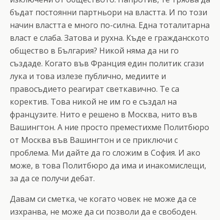
бъдат постоянни партньори на властта. И по този
начин властта е много по-силна. Една тоталитарна
власт е слаба. Затова и рухна. Къде е гражданското
общество в България? Никой няма да ни го
създаде. Когато във Франция един политик сгази
лука и това излезе публично, медиите и
правосъдието реагират светкавично. Те са
коректив. Това никой не им го е създал на
французите. Нито е решено в Москва, нито във
Вашингтон. А ние просто преместихме Политбюро
от Москва във Вашингтон и се приключи с
проблема. Ми дайте да го сложим в София. И ако
може, в това Политбюро да има и инакомислещи,
за да се получи дебат.
Давам си сметка, че когато човек не може да се
изхранва, не може да си позволи да е свободен.