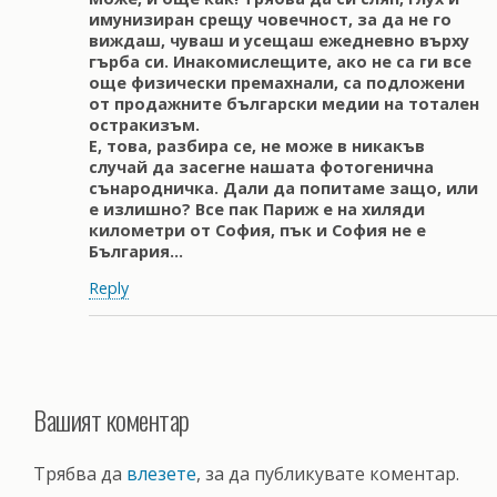
имунизиран срещу човечност, за да не го
виждаш, чуваш и усещаш ежедневно върху
гърба си. Инакомислещите, ако не са ги все
още физически премахнали, са подложени
от продажните български медии на тотален
остракизъм.
Е, това, разбира се, не може в никакъв
случай да засегне нашата фотогенична
сънародничка. Дали да попитаме защо, или
е излишно? Все пак Париж е на хиляди
километри от София, пък и София не е
България…
Reply
Вашият коментар
Трябва да
влезете
, за да публикувате коментар.