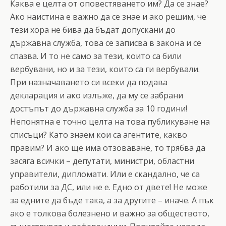
Каква е целта от оповестяването им? Да се знае?
Ако наистина е важно да се знае и ако решим, че
тези хора не бива да бъдат допускани до
държавна служба, това се записва в закона и се
спазва. И то не само за тези, които са били
вербувани, но и за тези, които са ги вербували.
При назначаването си всеки да подава
декларация и ако излъже, да му се забрани
достъпът до държавна служба за 10 години!
Непонятна е точно целта на това публикуване на
списъци? Като знаем кои са агентите, какво
правим? И ако ще има отзоваване, то трябва да
засяга всички – депутати, министри, областни
управители, дипломати. Или е скандално, че са
работили за ДС, или не е. Едно от двете! Не може
за едните да бъде така, а за другите – иначе. А пък
ако е толкова болезнено и важно за обществото,