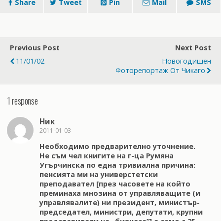
Share
Tweet
Pin
Mail
SMS
Previous Post
Next Post
11/01/02
Новогодишен
Фоторепортаж От Чикаго
1 response
Ник
2011-01-03
Необходимо предварително уточнение.
Не съм чел книгите на г-ца Румяна
Угърчинска по една тривиална причина:
пенсията ми на универстетски
преподавател [през часовете на който
преминаха мнозина от управляващите (и
управлявалите) ни президент, министър-
председател, министри, депутати, крупни