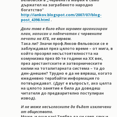
държател на заграбеното народно
богатство”
http://iankov.blogspot.com/2007/07/blog-
post_4398.html
.
Дали това е било един огромен организиран
план, написан и подпечатан с червените
печати на КГБ, не вярвам.
Така ли? Значи проф.Янков-Вельовски се е
заблуждавал през цялото време – от мига, в
който прозрял несъстоятелността на
комунизма през 60-те години на ХХ век,
през арестантските и затворническите
килии на тоталитарната система – та до
ден-днешен? Трудно е да не вярваш, когато
ежедневно терабайти информация го
потвърждават. (Друг е въпросът, ако целта
на цялото занятие е била да доведеш
читателя до предварително постулиран
извод).
И не може несъгласните да бъдат изключени
от обществото.
Може, и още как! Трябва да си сляп, глух и