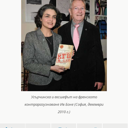
Угърчинска и ексшефът на френското
контраразузнаване Ив Боне (София, декември
2010 г.)