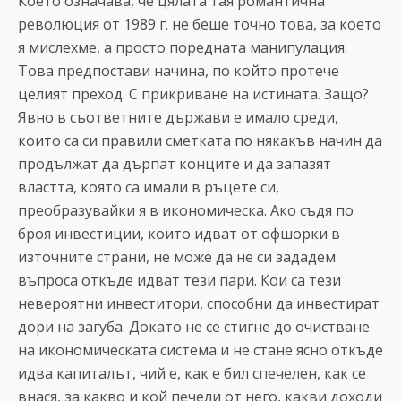
Което означава, че цялата тая романтична
революция от 1989 г. не беше точно това, за което
я мислехме, а просто поредната манипулация.
Това предпостави начина, по който протече
целият преход. С прикриване на истината. Защо?
Явно в съответните държави е имало среди,
които са си правили сметката по някакъв начин да
продължат да дърпат конците и да запазят
властта, която са имали в ръцете си,
преобразувайки я в икономическа. Ако съдя по
броя инвестиции, които идват от офшорки в
източните страни, не може да не си зададем
въпроса откъде идват тези пари. Кои са тези
невероятни инвеститори, способни да инвестират
дори на загуба. Докато не се стигне до очистване
на икономическата система и не стане ясно откъде
идва капиталът, чий е, как е бил спечелен, как се
внася, за какво и кой печели от него, какви доходи