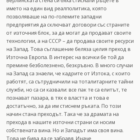
Берлинската стена си бяха стиснали ръцете в
името на един вид реалполитика, която
позволяваше на по-големите западни
предприятия да сключват договори със страните
от източния блок, за да могат да продават своите
технологии, а на СССР – да продава своите ресурси
на Запад. Това съглашение беляза целия преход в
Източна Европа. В интерес на всички бе той да
премине безболезнено, безкръвно. В много случаи
на Запад са знаели, че кадрите от Изтока, с които
работят, са сътрудничили на тоталитарните тайни
служби, но са си казвали: все пак те са елитът, те
познават пазара, в тях е властта и това е
достатъчно, за да им стиснем ръката. По този
начин стана преходът. Така че за драмата на
прехода в нашите източни страни си носим
собствената вина. Но и Западът има своя вина.
Това не бива да се забравя. Иначе