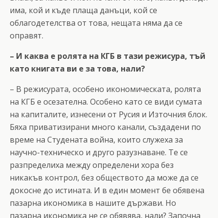
има, кой и къде плаща данъци, кой се
облагодетелства от това, нещата няма да се
оправят.
– И каква е ролята на КГБ в тази режисура, тъй
като книгата ви е за това, нали?
– В режисурата, особено икономическата, ролята
на КГБ е осезателна. Особено като се види сумата
на капиталите, изнесени от Русия и Източния блок.
Бяха приватизирани много канали, създадени по
време на Студената война, които служеха за
научно-техническо и друго разузнаване. Те се
разпределиха между определени хора без
никакъв контрол, без обществото да може да се
докосне до истината. И в един момент бе обявена
пазарна икономика в нашите държави. Но
пазарна икономика не се обявява, нали? Започна