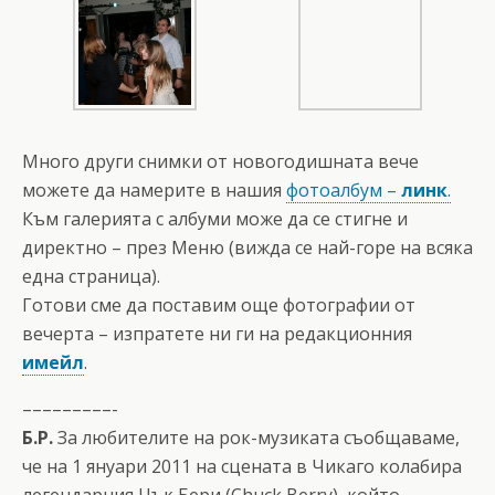
Много други снимки от новогодишната вече
можете да намерите в нашия
фотоалбум –
линк
.
Към галерията с албуми може да се стигне и
директно – през Меню (вижда се най-горе на всяка
една страница).
Готови сме да поставим още фотографии от
вечерта – изпратете ни ги на редакционния
имейл
.
–––––––––-
Б.Р.
За любителите на рок-музиката съобщаваме,
че на 1 януари 2011 на сцената в Чикаго колабира
легендарния Чък Бери (Chuck Berry), който