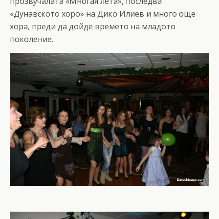
прозвучалата «Многая лета», последва
«Дунавското хоро» на Дико Илиев и много още
хора, преди да дойде времето на младото
поколение.