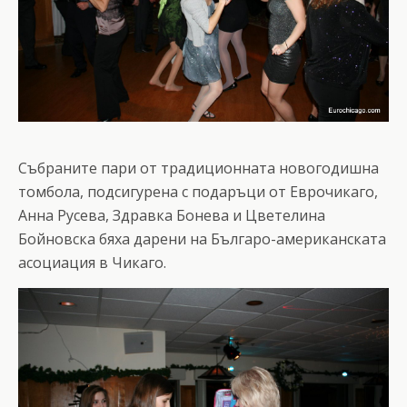
Събраните пари от традиционната новогодишна
томбола, подсигурена с подаръци от Еврочикаго,
Анна Русева, Здравка Бонева и Цветелина
Бойновска бяха дарени на Българо-американската
асоциация в Чикаго.