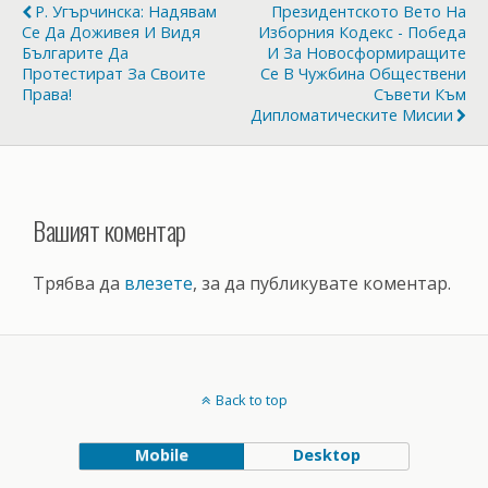
Р. Угърчинска: Надявам
Президентското Вето На
Се Да Доживея И Видя
Изборния Кодекс - Победа
Българите Да
И За Новосформиращите
Протестират За Своите
Се В Чужбина Обществени
Права!
Съвети Към
Дипломатическите Мисии
Вашият коментар
Трябва да
влезете
, за да публикувате коментар.
Back to top
Mobile
Desktop