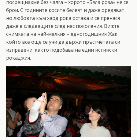
посрещнахме без чалга – хорото «Бяла роза» не се
брои. С годините косите белеят и даже оредяват,
но любовта към хард рока остава и се пренася
даже в следващите след нас поколения. Вижте
снимката на най-малкия – едногодишния Жак,
който все още се учи да държи пръстчетата си
изправени, както подобава на един истински
рокаджия.