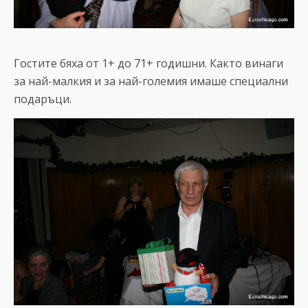
Гостите бяха от 1+ до 71+ годишни. Както винаги
за най-малкия и за най-големия имаше специални
подаръци.