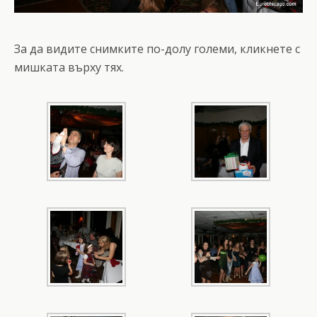
За да видите снимките по-долу големи, кликнете с
мишката върху тях.