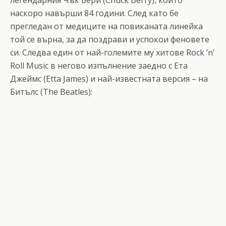
наскоро навърши 84 години. След като бе
прегледан от медиците на повиканата линейка
той се върна, за да поздрави и успокои феновете
си. Следва един от най-големите му хитове Rock ‘n’
Roll Music в негово изпълнение заедно с Ета
Джеймс (Etta James) и най-известната версия – на
Битълс (The Beatles):