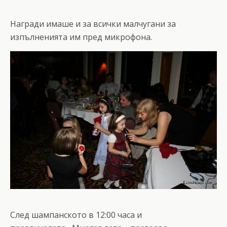
Награди имаше и за всички малчугани за
изпълненията им пред микрофона.
След шампанското в 12:00 часа и