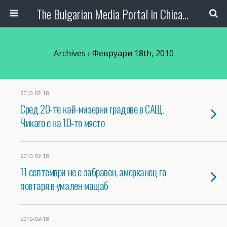
The Bulgarian Media Portal in Chicago
Archives › Февруари 18th, 2010
2010-02-18
Сред 20-те най-мизерни градове в САЩ,
Чикаго е на 10-то място
2010-02-18
11 септември не е забравен, амерканец го
повтаря в умален мащаб
2010-02-18