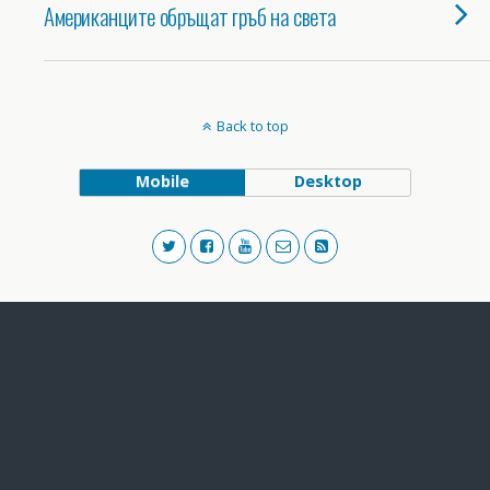
Американците обръщат гръб на света
Back to top
Mobile
Desktop