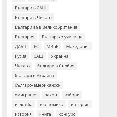
Българи в САЩ
Българи в Чикаго
Българи във Великобритания
България
Българско училище
ДАБЧ
ЕС
МВнР
Македония
Русия
САЩ
Украйна
Чикаго
българи в Сърбия
българи в Украйна
българо-американски
емиграция
закон
избори
изложба
икономика
интервю
история
книга
конкурс