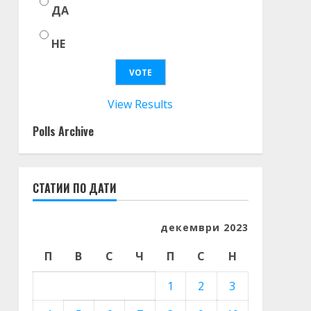
ДА
НЕ
View Results
Polls Archive
СТАТИИ ПО ДАТИ
декември 2023
П
В
С
Ч
П
С
Н
1
2
3