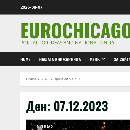
Skip
2026-08-07
to
content
EUROCHICAG
PORTAL FOR IDEAS AND NATIONAL UNITY
HOME
НАШАТА КНИЖАРНИЦА
МЕНЮ
ЗА САЙТ
Home
2023
декември
7
Ден:
07.12.2023
1 MIN READ