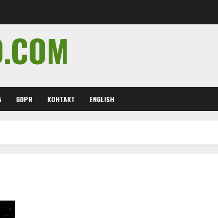
O.COM
А
GDPR
КОНТАКТ
ENGLISH