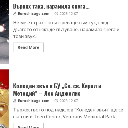
Вървях така, нарамила снега…
Eurochicago.com
2023-12-07
Не ме е страх - по изгрев ще съм тук, след
дългото отнякъде пътуване, нарамила снега и
този звук...
Read More
Коледен звън в БУ „Св. св. Кирил и
Методий“ – Лос Анджелис
Eurochicago.com
2023-12-07
Тържеството под надслов "Коледен звън" ще се
състои в Teen Center, Veterans Memorial Park...
Read More