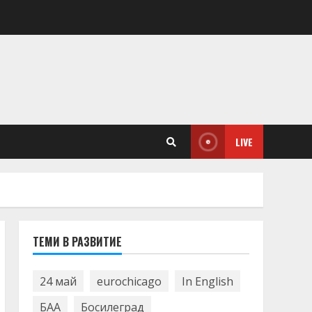
LIVE
ТЕМИ В РАЗВИТИЕ
24 май
eurochicago
In English
БАА
Босилеград