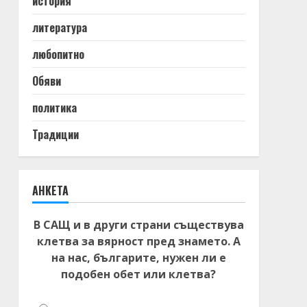
история
литература
любопитно
Обяви
политика
Традиции
АНКЕТА
В САЩ и в други страни съществува
клетва за вярност пред знамето. А
на нас, българите, нужен ли е
подобен обет или клетва?