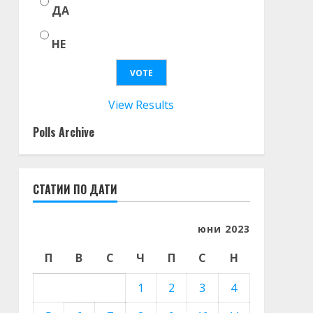
ДА
НЕ
View Results
Polls Archive
СТАТИИ ПО ДАТИ
юни 2023
П
В
С
Ч
П
С
Н
1
2
3
4