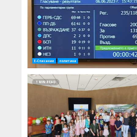
Е-Списание
политика
1 MIN READ