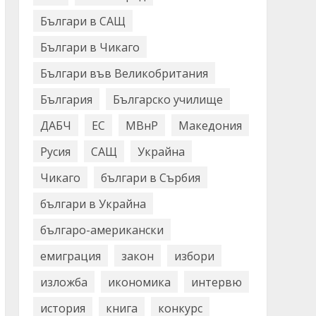
Българи в САЩ
Българи в Чикаго
Българи във Великобритания
България
Българско училище
ДАБЧ
ЕС
МВнР
Македония
Русия
САЩ
Украйна
Чикаго
българи в Сърбия
българи в Украйна
българо-американски
емиграция
закон
избори
изложба
икономика
интервю
история
книга
конкурс