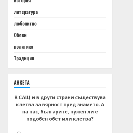
история
литература
любопитно
Обяви
политика
Традиции
АНКЕТА
В САЩ и в други страни съществува
клетва за вярност пред знамето. А
на нас, българите, нужен ли е
подобен обет или клетва?