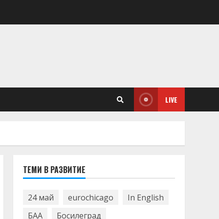
LIVE
ТЕМИ В РАЗВИТИЕ
24 май
eurochicago
In English
БАА
Босилеград