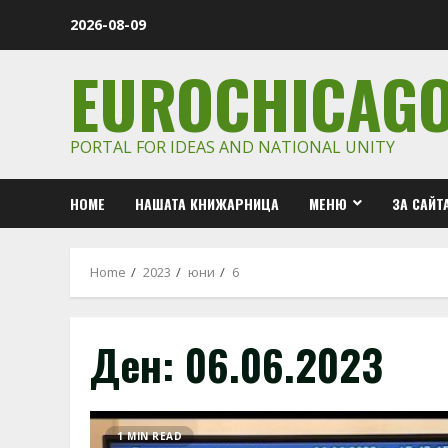
Skip
2026-08-09
to
content
EUROCHICAG
PORTAL FOR IDEAS AND NATIONAL UNITY
HOME
НАШАТА КНИЖАРНИЦА
МЕНЮ
ЗА САЙТ
Home
2023
юни
6
Ден:
06.06.2023
1 MIN READ