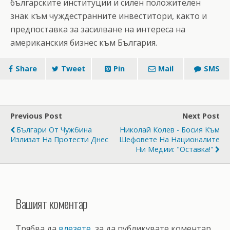
българските институции и силен положителен
знак към чуждестранните инвеститори, както и
предпоставка за засилване на интереса на
американския бизнес към България.
Share
Tweet
Pin
Mail
SMS
Previous Post
Next Post
Българи От Чужбина
Николай Колев - Босия Към
Излизат На Протести Днес
Шефовете На Националите
Ни Медии: "Оставка!"
Вашият коментар
Трябва да
влезете
, за да публикувате коментар.