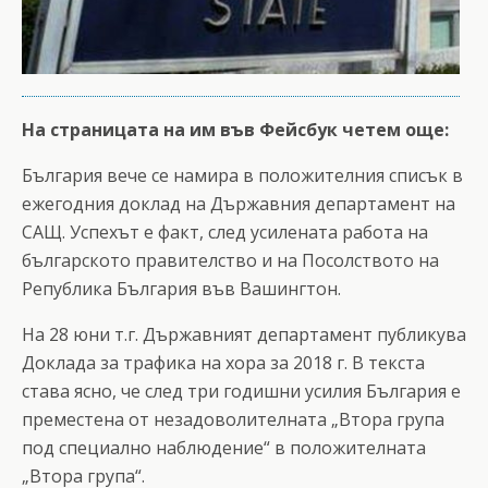
На страницата на им във Фейсбук четем още:
България вече се намира в положителния списък в
ежегодния доклад на Държавния департамент на
САЩ. Успехът е факт, след усилената работа на
българското правителство и на Посолството на
Република България във Вашингтон.
На 28 юни т.г. Държавният департамент публикува
Доклада за трафика на хора за 2018 г. В текста
става ясно, че след три годишни усилия България е
преместена от незадоволителната „Втора група
под специално наблюдение“ в положителната
„Втора група“.