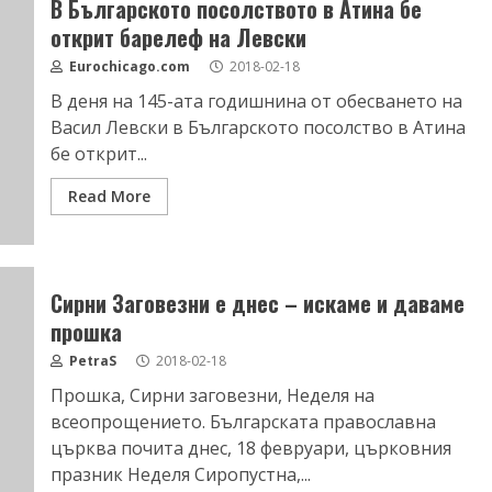
В Българското посолството в Атина бе
открит барелеф на Левски
Eurochicago.com
2018-02-18
В деня на 145-ата годишнина от обесването на
Васил Левски в Българското посолство в Атина
бе открит...
Read More
Сирни Заговезни е днес – искаме и даваме
прошка
PetraS
2018-02-18
Прошка, Сирни заговезни, Неделя на
всеопрощението. Българската православна
църква почита днес, 18 февруари, църковния
празник Неделя Сиропустна,...