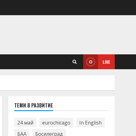
LIVE
ТЕМИ В РАЗВИТИЕ
24 май
eurochicago
In English
БАА
Босилеград