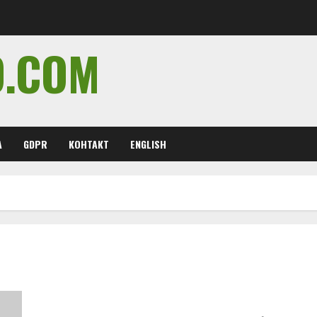
O.COM
А
GDPR
КОНТАКТ
ENGLISH