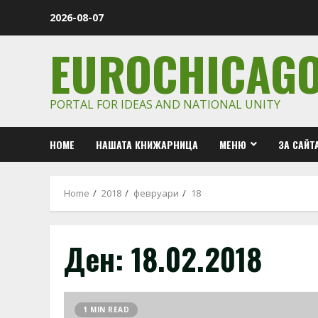
Skip
2026-08-07
to
content
EUROCHICAG
PORTAL FOR IDEAS AND NATIONAL UNITY
HOME
НАШАТА КНИЖАРНИЦА
МЕНЮ
ЗА САЙТ
Home
2018
февруари
18
Ден:
18.02.2018
1 MIN READ