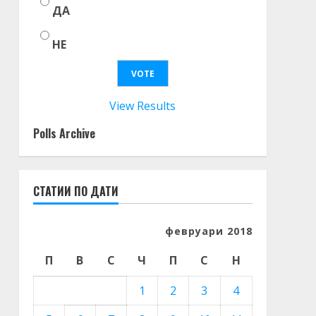
ДА
НЕ
View Results
Polls Archive
СТАТИИ ПО ДАТИ
февруари 2018
П
В
С
Ч
П
С
Н
1
2
3
4