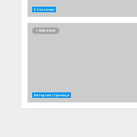
Е-Списание
1 MIN READ
Авторски страници