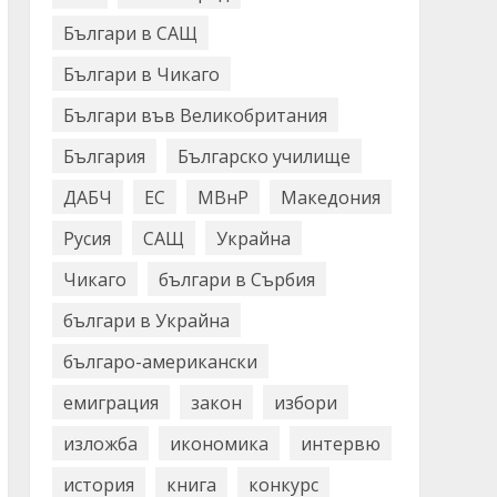
Българи в САЩ
Българи в Чикаго
Българи във Великобритания
България
Българско училище
ДАБЧ
ЕС
МВнР
Македония
Русия
САЩ
Украйна
Чикаго
българи в Сърбия
българи в Украйна
българо-американски
емиграция
закон
избори
изложба
икономика
интервю
история
книга
конкурс