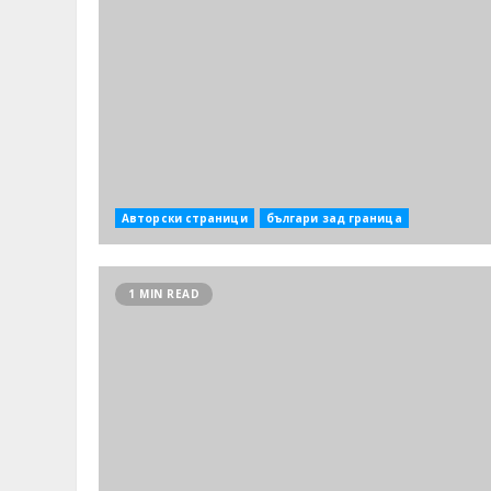
Авторски страници
българи зад граница
1 MIN READ