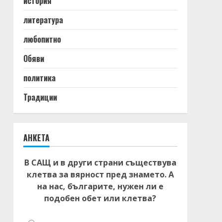
история
литература
любопитно
Обяви
политика
Традиции
АНКЕТА
В САЩ и в други страни съществува
клетва за вярност пред знамето. А
на нас, българите, нужен ли е
подобен обет или клетва?